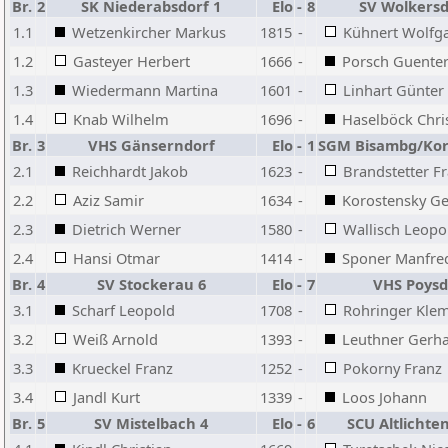
Br.
2
SK Niederabsdorf 1
Elo
-
8
SV Wolkersd
1.1
Wetzenkircher Markus
1815
-
Kühnert Wolfg
1.2
Gasteyer Herbert
1666
-
Porsch Guente
1.3
Wiedermann Martina
1601
-
Linhart Günter
1.4
Knab Wilhelm
1696
-
Haselböck Chri
Br.
3
VHS Gänserndorf
Elo
-
1
SGM Bisambg/Kor
2.1
Reichhardt Jakob
1623
-
Brandstetter F
2.2
Aziz Samir
1634
-
Korostensky Ge
2.3
Dietrich Werner
1580
-
Wallisch Leopo
2.4
Hansi Otmar
1414
-
Sponer Manfre
Br.
4
SV Stockerau 6
Elo
-
7
VHS Poysd
3.1
Scharf Leopold
1708
-
Rohringer Kle
3.2
Weiß Arnold
1393
-
Leuthner Gerh
3.3
Krueckel Franz
1252
-
Pokorny Franz
3.4
Jandl Kurt
1339
-
Loos Johann
Br.
5
SV Mistelbach 4
Elo
-
6
SCU Altlicht