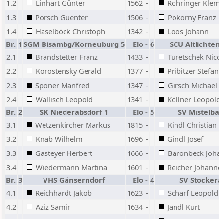
1.2
Linhart Günter
1562
-
Rohringer Kle
1.3
Porsch Guenter
1506
-
Pokorny Franz
1.4
Haselböck Christoph
1342
-
Loos Johann
Br.
1
SGM Bisambg/Korneuburg 5
Elo
-
6
SCU Altlicht
2.1
Brandstetter Franz
1433
-
Turetschek Nic
2.2
Korostensky Gerald
1377
-
Pribitzer Stefan
2.3
Sponer Manfred
1347
-
Girsch Michael
2.4
Wallisch Leopold
1341
-
Köllner Leopol
Br.
2
SK Niederabsdorf 1
Elo
-
5
SV Mistelb
3.1
Wetzenkircher Markus
1815
-
Kindl Christian
3.2
Knab Wilhelm
1696
-
Gindl Josef
3.3
Gasteyer Herbert
1666
-
Baronbeck Joh
3.4
Wiedermann Martina
1601
-
Reicher Johann
Br.
3
VHS Gänserndorf
Elo
-
4
SV Stocker
4.1
Reichhardt Jakob
1623
-
Scharf Leopold
4.2
Aziz Samir
1634
-
Jandl Kurt