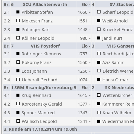
Br.
6
SCU Altlichtenwarth
Elo
-
4
SV Stocker
2.1
Pribitzer Stefan
1650
-
Scharf Leopold
2.2
Mokesch Franz
1551
-
Weiß Arnold
2.3
Prillinger Karl
1448
-
Krueckel Franz
2.4
Köllner Leopold
980
-
Jandl Kurt
Br.
7
VHS Poysdorf
Elo
-
3
VHS Gänser
3.1
Rohringer Klemens
1757
-
Reichhardt Jak
3.2
Pokorny Franz
1550
-
Aziz Samir
3.3
Loos Johann
1266
-
Dietrich Werne
3.4
Ueberall Gerhard
1074
-
Hansi Otmar
Br.
1
SGM Bisambg/Korneuburg 5
Elo
-
2
SK Niederabs
4.1
Krug Reinhard
1615
-
Wetzenkircher
4.2
Korostensky Gerald
1377
-
Kammerer Rei
4.3
Sponer Manfred
1347
-
Knab Wilhelm
4.4
Wallisch Leopold
1341
-
Wiedermann Ma
3. Runde am 17.10.2014 um 19,00h