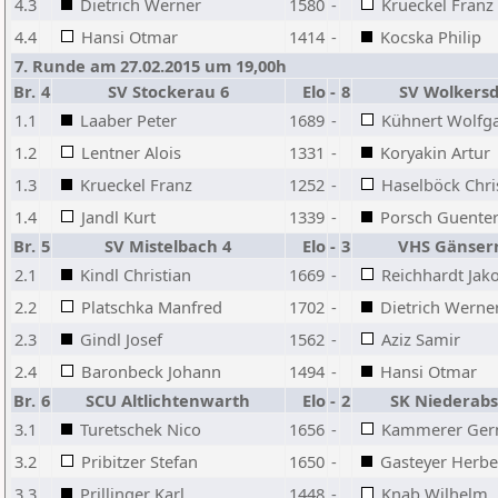
4.3
Dietrich Werner
1580
-
Krueckel Franz
4.4
Hansi Otmar
1414
-
Kocska Philip
7. Runde am 27.02.2015 um 19,00h
Br.
4
SV Stockerau 6
Elo
-
8
SV Wolkersd
1.1
Laaber Peter
1689
-
Kühnert Wolfg
1.2
Lentner Alois
1331
-
Koryakin Artur
1.3
Krueckel Franz
1252
-
Haselböck Chri
1.4
Jandl Kurt
1339
-
Porsch Guente
Br.
5
SV Mistelbach 4
Elo
-
3
VHS Gänser
2.1
Kindl Christian
1669
-
Reichhardt Jak
2.2
Platschka Manfred
1702
-
Dietrich Werne
2.3
Gindl Josef
1562
-
Aziz Samir
2.4
Baronbeck Johann
1494
-
Hansi Otmar
Br.
6
SCU Altlichtenwarth
Elo
-
2
SK Niederabs
3.1
Turetschek Nico
1656
-
Kammerer Ger
3.2
Pribitzer Stefan
1650
-
Gasteyer Herbe
3.3
Prillinger Karl
1448
-
Knab Wilhelm