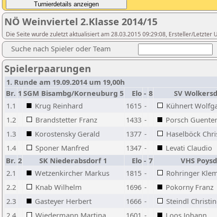
NÖ Weinviertel 2.Klasse 2014/15
Die Seite wurde zuletzt aktualisiert am 28.03.2015 09:29:08, Ersteller/Letzte
Suche nach Spieler oder Team
Spielerpaarungen
1. Runde am 19.09.2014 um 19,00h
Br.
1
SGM Bisambg/Korneuburg 5
Elo
-
8
SV Wolkersd
1.1
Krug Reinhard
1615
-
Kühnert Wolfg
1.2
Brandstetter Franz
1433
-
Porsch Guente
1.3
Korostensky Gerald
1377
-
Haselböck Chri
1.4
Sponer Manfred
1347
-
Levati Claudio
Br.
2
SK Niederabsdorf 1
Elo
-
7
VHS Poysd
2.1
Wetzenkircher Markus
1815
-
Rohringer Kle
2.2
Knab Wilhelm
1696
-
Pokorny Franz
2.3
Gasteyer Herbert
1666
-
Steindl Christi
2.4
Wiedermann Martina
1601
-
Loos Johann