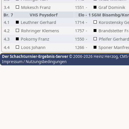
3.4
Mokesch Franz
1551
-
Graf Dominik
Br.
7
VHS Poysdorf
Elo
-
1
SGM Bisambg/Kor
4.1
Leuthner Gerhard
1714
-
Korostensky Ge
4.2
Rohringer Klemens
1757
-
Brandstetter F
4.3
Pokorny Franz
1550
-
Pfeifer Gerhar
4.4
Loos Johann
1266
-
Sponer Manfre
Der Schachturnier-Ergebnis-Server
© 2006-2026 Heinz Herzog
, CMS
Impressum / Nutzungsbedingungen