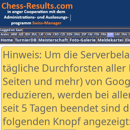
Logged on: Gast
Arabic
ARM
AZE
BIH
BUL
CAT
CHN
CRO
CZE
DEN
ENG
ESP
FAI
FIN
FRA
GER
GRE
INA
I
Home
TurnierDB
Meisterschaft
Foto-Galerie
Meldekartei
El
Hinweis: Um die Serverbel
tägliche Durchforsten aller 
Seiten und mehr) von Goog
reduzieren, werden bei alle
seit 5 Tagen beendet sind d
folgenden Knopf angezeigt