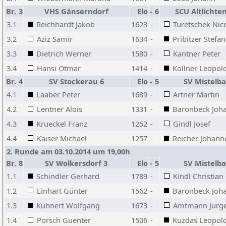
Br.
3
VHS Gänserndorf
Elo
-
6
SCU Altlicht
3.1
Reichhardt Jakob
1623
-
Turetschek Nic
3.2
Aziz Samir
1634
-
Pribitzer Stefan
3.3
Dietrich Werner
1580
-
Kantner Peter
3.4
Hansi Otmar
1414
-
Köllner Leopol
Br.
4
SV Stockerau 6
Elo
-
5
SV Mistelb
4.1
Laaber Peter
1689
-
Artner Martin
4.2
Lentner Alois
1331
-
Baronbeck Joh
4.3
Krueckel Franz
1252
-
Gindl Josef
4.4
Kaiser Michael
1257
-
Reicher Johann
2. Runde am 03.10.2014 um 19,00h
Br.
8
SV Wolkersdorf 3
Elo
-
5
SV Mistelb
1.1
Schindler Gerhard
1789
-
Kindl Christian
1.2
Linhart Günter
1562
-
Baronbeck Joh
1.3
Kühnert Wolfgang
1673
-
Amtmann Jürg
1.4
Porsch Guenter
1506
-
Kuzdas Leopol