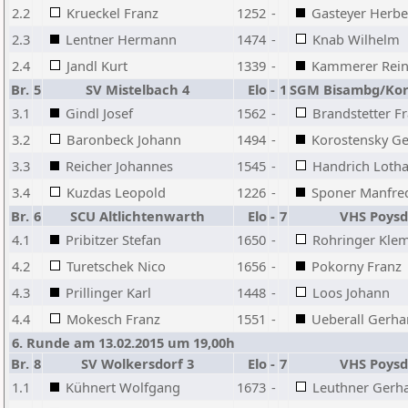
2.2
Krueckel Franz
1252
-
Gasteyer Herbe
2.3
Lentner Hermann
1474
-
Knab Wilhelm
2.4
Jandl Kurt
1339
-
Kammerer Rei
Br.
5
SV Mistelbach 4
Elo
-
1
SGM Bisambg/Kor
3.1
Gindl Josef
1562
-
Brandstetter F
3.2
Baronbeck Johann
1494
-
Korostensky Ge
3.3
Reicher Johannes
1545
-
Handrich Lotha
3.4
Kuzdas Leopold
1226
-
Sponer Manfre
Br.
6
SCU Altlichtenwarth
Elo
-
7
VHS Poysd
4.1
Pribitzer Stefan
1650
-
Rohringer Kle
4.2
Turetschek Nico
1656
-
Pokorny Franz
4.3
Prillinger Karl
1448
-
Loos Johann
4.4
Mokesch Franz
1551
-
Ueberall Gerha
6. Runde am 13.02.2015 um 19,00h
Br.
8
SV Wolkersdorf 3
Elo
-
7
VHS Poysd
1.1
Kühnert Wolfgang
1673
-
Leuthner Gerh