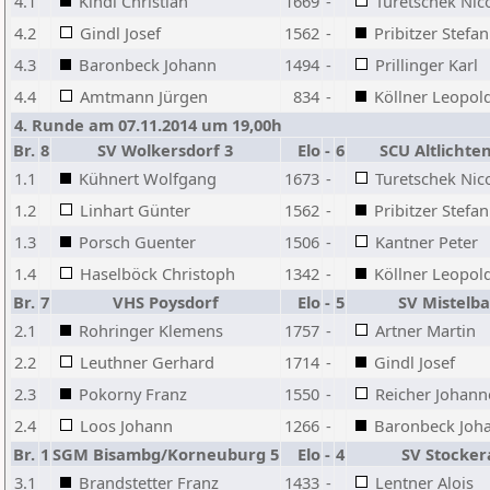
4.1
Kindl Christian
1669
-
Turetschek Nic
4.2
Gindl Josef
1562
-
Pribitzer Stefan
4.3
Baronbeck Johann
1494
-
Prillinger Karl
4.4
Amtmann Jürgen
834
-
Köllner Leopol
4. Runde am 07.11.2014 um 19,00h
Br.
8
SV Wolkersdorf 3
Elo
-
6
SCU Altlicht
1.1
Kühnert Wolfgang
1673
-
Turetschek Nic
1.2
Linhart Günter
1562
-
Pribitzer Stefan
1.3
Porsch Guenter
1506
-
Kantner Peter
1.4
Haselböck Christoph
1342
-
Köllner Leopol
Br.
7
VHS Poysdorf
Elo
-
5
SV Mistelb
2.1
Rohringer Klemens
1757
-
Artner Martin
2.2
Leuthner Gerhard
1714
-
Gindl Josef
2.3
Pokorny Franz
1550
-
Reicher Johann
2.4
Loos Johann
1266
-
Baronbeck Joh
Br.
1
SGM Bisambg/Korneuburg 5
Elo
-
4
SV Stocker
3.1
Brandstetter Franz
1433
-
Lentner Alois