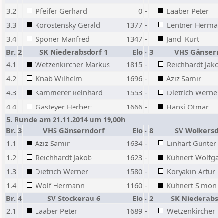
3.2
Pfeifer Gerhard
0
-
Laaber Peter
3.3
Korostensky Gerald
1377
-
Lentner Herm
3.4
Sponer Manfred
1347
-
Jandl Kurt
Br.
2
SK Niederabsdorf 1
Elo
-
3
VHS Gänser
4.1
Wetzenkircher Markus
1815
-
Reichhardt Jak
4.2
Knab Wilhelm
1696
-
Aziz Samir
4.3
Kammerer Reinhard
1553
-
Dietrich Werne
4.4
Gasteyer Herbert
1666
-
Hansi Otmar
5. Runde am 21.11.2014 um 19,00h
Br.
3
VHS Gänserndorf
Elo
-
8
SV Wolkersd
1.1
Aziz Samir
1634
-
Linhart Günter
1.2
Reichhardt Jakob
1623
-
Kühnert Wolfg
1.3
Dietrich Werner
1580
-
Koryakin Artur
1.4
Wolf Hermann
1160
-
Kühnert Simon
Br.
4
SV Stockerau 6
Elo
-
2
SK Niederabs
2.1
Laaber Peter
1689
-
Wetzenkircher