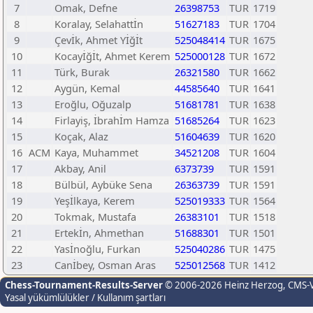
7
Omak, Defne
26398753
TUR
1719
8
Koralay, Selahattİn
51627183
TUR
1704
9
Çevİk, Ahmet Yİğİt
525048414
TUR
1675
10
Kocayİğİt, Ahmet Kerem
525000128
TUR
1672
11
Türk, Burak
26321580
TUR
1662
12
Aygün, Kemal
44585640
TUR
1641
13
Eroğlu, Oğuzalp
51681781
TUR
1638
14
Firlayiş, İbrahİm Hamza
51685264
TUR
1623
15
Koçak, Alaz
51604639
TUR
1620
16
ACM
Kaya, Muhammet
34521208
TUR
1604
17
Akbay, Anil
6373739
TUR
1591
18
Bülbül, Aybüke Sena
26363739
TUR
1591
19
Yeşİlkaya, Kerem
525019333
TUR
1564
20
Tokmak, Mustafa
26383101
TUR
1518
21
Ertekİn, Ahmethan
51688301
TUR
1501
22
Yasİnoğlu, Furkan
525040286
TUR
1475
23
Canİbey, Osman Aras
525012568
TUR
1412
Chess-Tournament-Results-Server
© 2006-2026 Heinz Herzog
, CMS-
Yasal yükümlülükler / Kullanım şartları