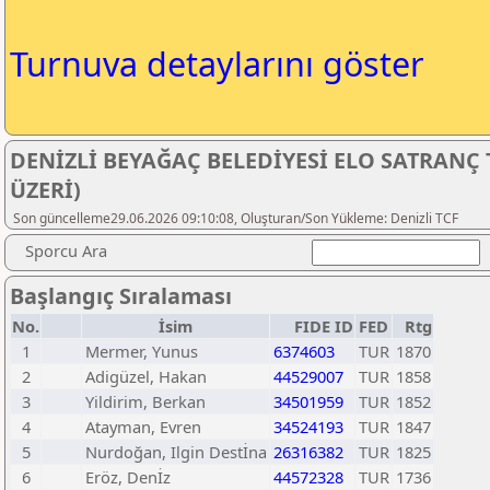
Turnuva detaylarını göster
DENİZLİ BEYAĞAÇ BELEDİYESİ ELO SATRANÇ 
ÜZERİ)
Son güncelleme29.06.2026 09:10:08, Oluşturan/Son Yükleme: Denizli TCF
Sporcu Ara
Başlangıç Sıralaması
No.
İsim
FIDE ID
FED
Rtg
1
Mermer, Yunus
6374603
TUR
1870
2
Adigüzel, Hakan
44529007
TUR
1858
3
Yildirim, Berkan
34501959
TUR
1852
4
Atayman, Evren
34524193
TUR
1847
5
Nurdoğan, Ilgin Destİna
26316382
TUR
1825
6
Eröz, Denİz
44572328
TUR
1736