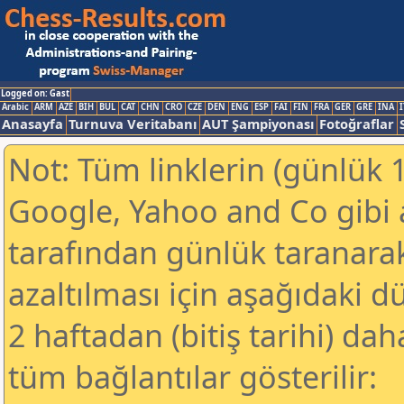
Logged on: Gast
Arabic
ARM
AZE
BIH
BUL
CAT
CHN
CRO
CZE
DEN
ENG
ESP
FAI
FIN
FRA
GER
GRE
INA
I
Anasayfa
Turnuva Veritabanı
AUT Şampiyonası
Fotoğraflar
Not: Tüm linklerin (günlük 1
Google, Yahoo and Co gibi
tarafından günlük taranar
azaltılması için aşağıdaki 
2 haftadan (bitiş tarihi) dah
tüm bağlantılar gösterilir: