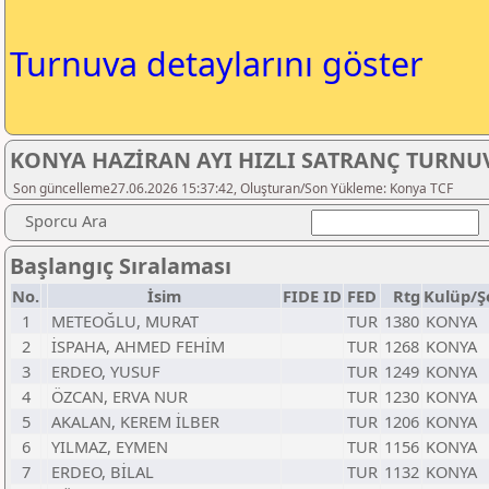
Turnuva detaylarını göster
KONYA HAZİRAN AYI HIZLI SATRANÇ TURNUV
Son güncelleme27.06.2026 15:37:42, Oluşturan/Son Yükleme: Konya TCF
Sporcu Ara
Başlangıç Sıralaması
No.
İsim
FIDE ID
FED
Rtg
Kulüp/Ş
1
METEOĞLU, MURAT
TUR
1380
KONYA
2
İSPAHA, AHMED FEHİM
TUR
1268
KONYA
3
ERDEO, YUSUF
TUR
1249
KONYA
4
ÖZCAN, ERVA NUR
TUR
1230
KONYA
5
AKALAN, KEREM İLBER
TUR
1206
KONYA
6
YILMAZ, EYMEN
TUR
1156
KONYA
7
ERDEO, BİLAL
TUR
1132
KONYA