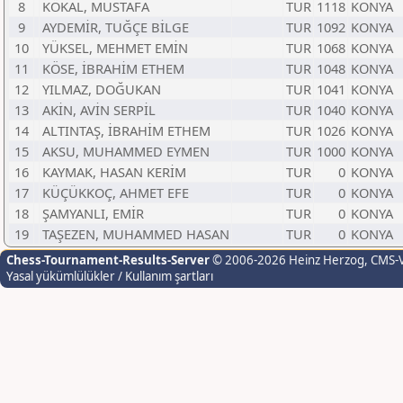
8
KÖKAL, MUSTAFA
TUR
1118
KONYA
9
AYDEMİR, TUĞÇE BİLGE
TUR
1092
KONYA
10
YÜKSEL, MEHMET EMİN
TUR
1068
KONYA
11
KÖSE, İBRAHİM ETHEM
TUR
1048
KONYA
12
YILMAZ, DOĞUKAN
TUR
1041
KONYA
13
AKİN, AVİN SERPİL
TUR
1040
KONYA
14
ALTINTAŞ, İBRAHİM ETHEM
TUR
1026
KONYA
15
AKSU, MUHAMMED EYMEN
TUR
1000
KONYA
16
KAYMAK, HASAN KERİM
TUR
0
KONYA
17
KÜÇÜKKOÇ, AHMET EFE
TUR
0
KONYA
18
ŞAMYANLI, EMİR
TUR
0
KONYA
19
TAŞEZEN, MUHAMMED HASAN
TUR
0
KONYA
Chess-Tournament-Results-Server
© 2006-2026 Heinz Herzog
, CMS-
Yasal yükümlülükler / Kullanım şartları