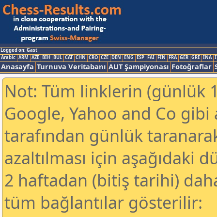
Logged on: Gast
Arabic
ARM
AZE
BIH
BUL
CAT
CHN
CRO
CZE
DEN
ENG
ESP
FAI
FIN
FRA
GER
GRE
INA
I
Anasayfa
Turnuva Veritabanı
AUT Şampiyonası
Fotoğraflar
Not: Tüm linklerin (günlük 1
Google, Yahoo and Co gibi
tarafından günlük taranar
azaltılması için aşağıdaki 
2 haftadan (bitiş tarihi) dah
tüm bağlantılar gösterilir: