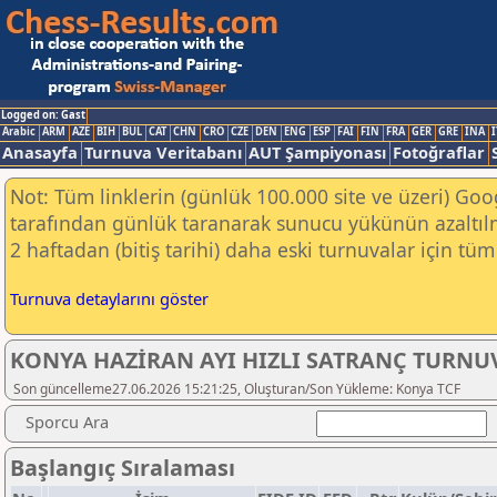
Logged on: Gast
Arabic
ARM
AZE
BIH
BUL
CAT
CHN
CRO
CZE
DEN
ENG
ESP
FAI
FIN
FRA
GER
GRE
INA
I
Anasayfa
Turnuva Veritabanı
AUT Şampiyonası
Fotoğraflar
Not: Tüm linklerin (günlük 100.000 site ve üzeri) Go
tarafından günlük taranarak sunucu yükünün azaltılm
2 haftadan (bitiş tarihi) daha eski turnuvalar için tüm 
Turnuva detaylarını göster
KONYA HAZİRAN AYI HIZLI SATRANÇ TURNUV
Son güncelleme27.06.2026 15:21:25, Oluşturan/Son Yükleme: Konya TCF
Sporcu Ara
Başlangıç Sıralaması