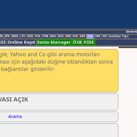
Servert
TA
JPN
MKD
LTU
NED
POL
POR
ROU
RUS
SRB
SVK
SWE
TUR
UKR
VIE
FontSize:11pt
SSS
Online Kayıt
Swiss-Manager
ÖSB
FIDE
ogle, Yahoo and Co gibi arama motorları
ası için aşağıdaki düğme tıklandıktan sonra
bağlantılar gösterilir:
ASI AÇIK
Arama