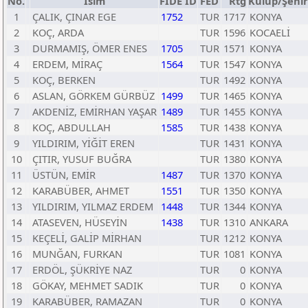
No.
İsim
FIDE ID
FED
Rtg
Kulüp/Şehir
1
ÇALIK, ÇINAR EGE
1752
TUR
1717
KONYA
2
KOÇ, ARDA
TUR
1596
KOCAELİ
3
DURMAMIŞ, ÖMER ENES
1705
TUR
1571
KONYA
4
ERDEM, MİRAÇ
1564
TUR
1547
KONYA
5
KOÇ, BERKEN
TUR
1492
KONYA
6
ASLAN, GÖRKEM GÜRBÜZ
1499
TUR
1465
KONYA
7
AKDENİZ, EMİRHAN YAŞAR
1489
TUR
1455
KONYA
8
KOÇ, ABDULLAH
1585
TUR
1438
KONYA
9
YILDIRIM, YİĞİT EREN
TUR
1431
KONYA
10
ÇITIR, YUSUF BUĞRA
TUR
1380
KONYA
11
ÜSTÜN, EMİR
1487
TUR
1370
KONYA
12
KARABÜBER, AHMET
1551
TUR
1350
KONYA
13
YILDIRIM, YILMAZ ERDEM
1448
TUR
1344
KONYA
14
ATASEVEN, HÜSEYİN
1438
TUR
1310
ANKARA
15
KEÇELİ, GALİP MİRHAN
TUR
1212
KONYA
16
MUNĞAN, FURKAN
TUR
1081
KONYA
17
ERDÖL, ŞÜKRİYE NAZ
TUR
0
KONYA
18
GÖKAY, MEHMET SADIK
TUR
0
KONYA
19
KARABÜBER, RAMAZAN
TUR
0
KONYA