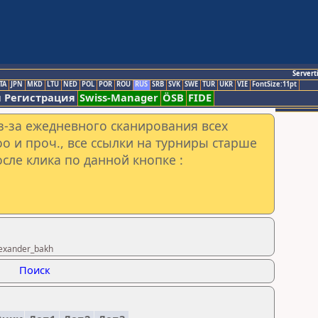
Servert
TA
JPN
MKD
LTU
NED
POL
POR
ROU
RUS
SRB
SVK
SWE
TUR
UKR
VIE
FontSize:11pt
 Регистрация
Swiss-Manager
ÖSB
FIDE
з-за ежедневного сканирования всех
o и проч., все ссылки на турниры старше
сле клика по данной кнопке :
exander_bakh
Поиск