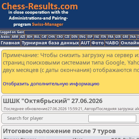
Logged on: Gast
Arabic
ARM
AZE
BIH
BUL
CAT
CHN
CRO
CZE
DEN
ENG
ESP
FAI
FIN
FRA
GER
GRE
INA
I
Главная
Турнирная база данных
AUT
Фото
ЧАВО
Онлайн
Примечание: Чтобы снизить загрузку на сервер и
страниц поисковыми системами типа Google, Yaho
двух месяцев (с даты окончания) отображаются по
Отобразить дополнительную информацию
ШШК "Октябрьский" 27.06.2026
Последнее обновление27.06.2026 15:59:21, Автор/Последняя загрузка: al
Search for player
Итоговое положение после 7 туров