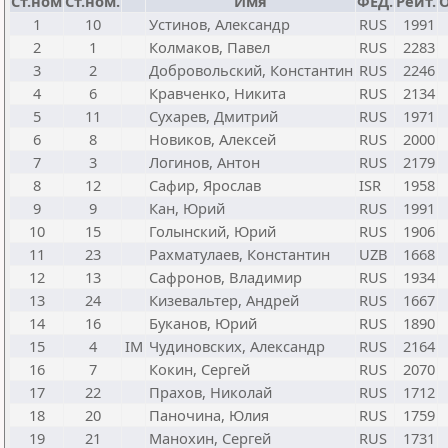
Ст.ном
Ст.ном.
Имя
ФЕД.
Рейт.
1
10
Устинов, Александр
RUS
1991
2
1
Колмаков, Павел
RUS
2283
3
2
Добровольский, Константин
RUS
2246
4
6
Кравченко, Никита
RUS
2134
5
11
Сухарев, Дмитрий
RUS
1971
6
8
Новиков, Алексей
RUS
2000
7
3
Логинов, Антон
RUS
2179
8
12
Сафир, Ярослав
ISR
1958
9
9
Кан, Юрий
RUS
1991
10
15
Голынский, Юрий
RUS
1906
11
23
Рахматулаев, Константин
UZB
1668
12
13
Сафронов, Владимир
RUS
1934
13
24
Кизевальтер, Андрей
RUS
1667
14
16
Буканов, Юрий
RUS
1890
15
4
IM
Чудиновских, Александр
RUS
2164
16
7
Кокин, Сергей
RUS
2070
17
22
Прахов, Николай
RUS
1712
18
20
Паночина, Юлия
RUS
1759
19
21
Манохин, Сергей
RUS
1731