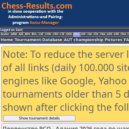
Logged on: Gast
Arabic
ARM
AZE
BIH
BUL
CAT
CHN
CRO
CZE
DEN
ENG
ESP
FAI
FIN
FRA
GER
GRE
INA
I
Home
Tournament-Database
AUT championship
Pictures
F
Note: To reduce the server 
of all links (daily 100.000 s
engines like Google, Yahoo a
tournaments older than 5 d
shown after clicking the fo
Первенство РСО - Алания 2026 года по шах