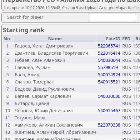
Last update 10.07.2026 10:33:48, Creator/Last Upload: Агкацев Марат Казб
Search for player
Starting rank
No.
Name
FideID
FED
R
1
Гацоев, Хетаг Дмитриевич
522065741
RUS
13
2
Дзантиев, Владислав Георгиевич
522016414
RUS
13
3
Губаев, Алан Аланович
540030644
RUS
12
4
Саввоев, Руслан
55798519
RUS
12
5
Баев, Амир
540014924
RUS
12
6
Сланов, Тамерлан
540015521
RUS
12
7
Бедоев, Давид Русланович
RUS
11
8
Багаев, Сармат Карлович
540030636
RUS
11
9
Битаров, Давид
RUS
11
10
Чёрный, Юрий Денисович
540015467
RUS
11
11
Тогузов, Марк
RUS
11
12
Хамикоев, Алихан Сосланович
522070338
RUS
11
13
Жантиев, Аслан-Гирей Ибрагимович
RUS
11
14
Жантиев, Арсен Ибрагимович
RUS
11