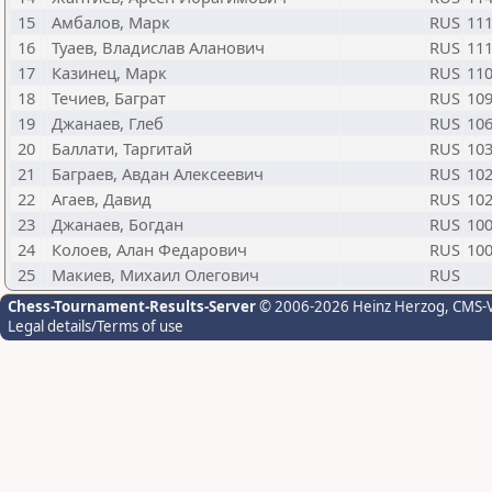
15
Амбалов, Марк
RUS
11
16
Туаев, Владислав Аланович
RUS
11
17
Казинец, Марк
RUS
11
18
Течиев, Баграт
RUS
10
19
Джанаев, Глеб
RUS
10
20
Баллати, Таргитай
RUS
10
21
Баграев, Авдан Алексеевич
RUS
10
22
Агаев, Давид
RUS
10
23
Джанаев, Богдан
RUS
10
24
Колоев, Алан Федарович
RUS
10
25
Макиев, Михаил Олегович
RUS
Chess-Tournament-Results-Server
© 2006-2026 Heinz Herzog
, CMS-
Legal details/Terms of use