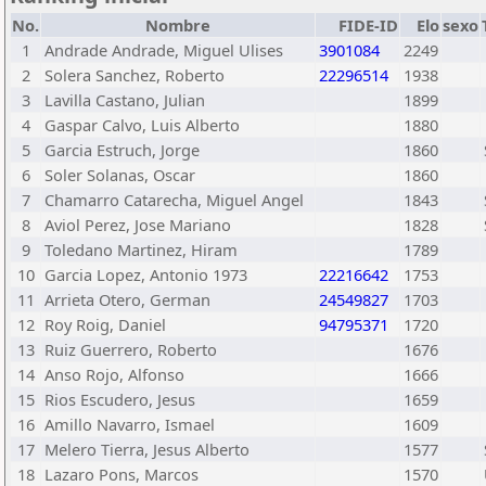
No.
Nombre
FIDE-ID
Elo
sexo
1
Andrade Andrade, Miguel Ulises
3901084
2249
2
Solera Sanchez, Roberto
22296514
1938
3
Lavilla Castano, Julian
1899
4
Gaspar Calvo, Luis Alberto
1880
5
Garcia Estruch, Jorge
1860
6
Soler Solanas, Oscar
1860
7
Chamarro Catarecha, Miguel Angel
1843
8
Aviol Perez, Jose Mariano
1828
9
Toledano Martinez, Hiram
1789
10
Garcia Lopez, Antonio 1973
22216642
1753
11
Arrieta Otero, German
24549827
1703
12
Roy Roig, Daniel
94795371
1720
13
Ruiz Guerrero, Roberto
1676
14
Anso Rojo, Alfonso
1666
15
Rios Escudero, Jesus
1659
16
Amillo Navarro, Ismael
1609
17
Melero Tierra, Jesus Alberto
1577
18
Lazaro Pons, Marcos
1570