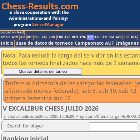
Logged on: Gast
Arabic
ARM
AZE
BIH
BUL
CAT
CHN
CRO
CZE
DEN
ENG
ESP
FAI
FIN
FRA
GER
GRE
INA
I
Inicio
Base de datos de torneos
Campeonato AUT
Imágenes
Nota: Para reducir la carga del servidor en los esc
todos los torneos finalizados hace más de 2 semanas
Trofeos al primero/a de las categorías federadas: ge
aficionado (nunca federado), sub 8, sub 10, sub 12
primera femenina sub 12
V EXCALIBUR CHESS JULIO 2026
Última actualización20.07.2026 15:06:09, Propietario/Última carga: FEDER
Search for player
Ranking inicial