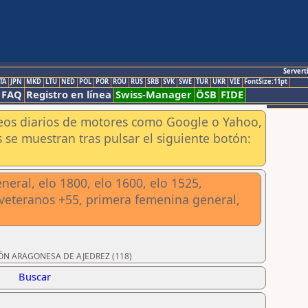
Servert
TA
JPN
MKD
LTU
NED
POL
POR
ROU
RUS
SRB
SVK
SWE
TUR
UKR
VIE
FontSize:11pt
FAQ
Registro en línea
Swiss-Manager
ÖSB
FIDE
aneos diarios de motores como Google o Yahoo,
 se muestran tras pulsar el siguiente botón:
neral, elo 1800, elo 1600, elo 1525,
, veteranos +55, primera femenina general,
ACIÓN ARAGONESA DE AJEDREZ (118)
Buscar