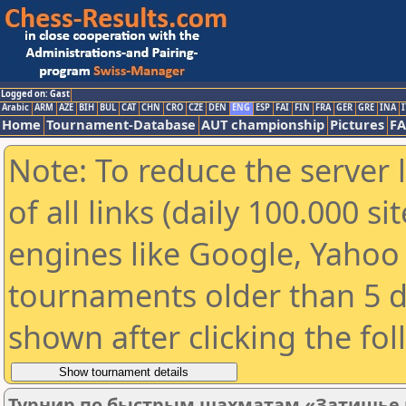
Logged on: Gast
Arabic
ARM
AZE
BIH
BUL
CAT
CHN
CRO
CZE
DEN
ENG
ESP
FAI
FIN
FRA
GER
GRE
INA
I
Home
Tournament-Database
AUT championship
Pictures
F
Note: To reduce the server 
of all links (daily 100.000 s
engines like Google, Yahoo a
tournaments older than 5 d
shown after clicking the fo
Турнир по быстрым шахматам «Затишье п