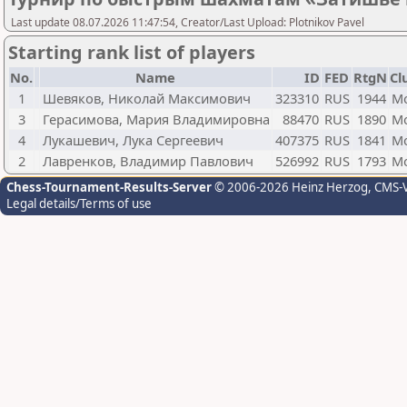
Last update 08.07.2026 11:47:54, Creator/Last Upload: Plotnikov Pavel
Starting rank list of players
No.
Name
ID
FED
RtgN
Cl
1
Шевяков, Николай Максимович
323310
RUS
1944
М
3
Герасимова, Мария Владимировна
88470
RUS
1890
М
4
Лукашевич, Лука Сергеевич
407375
RUS
1841
М
2
Лавренков, Владимир Павлович
526992
RUS
1793
М
Chess-Tournament-Results-Server
© 2006-2026 Heinz Herzog
, CMS-
Legal details/Terms of use