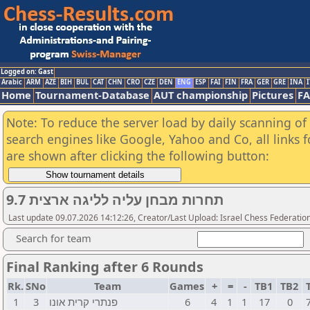
Logged on: Gast
Arabic
ARM
AZE
BIH
BUL
CAT
CHN
CRO
CZE
DEN
ENG
ESP
FAI
FIN
FRA
GER
GRE
INA
I
Home
Tournament-Database
AUT championship
Pictures
F
Note: To reduce the server load by daily scanning of a
search engines like Google, Yahoo and Co, all links 
are shown after clicking the following button:
תחרות מבחן עליה לליגה ארצית 9.7
Last update 09.07.2026 14:12:26, Creator/Last Upload: Israel Chess Federation
Search for team
Final Ranking after 6 Rounds
Rk.
SNo
Team
Games
+
=
-
TB1
TB2
1
3
פנתרי קרית אונו
6
4
1
1
17
0