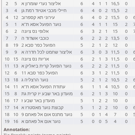
2
5
אליצור נערי שומרון א
6
4
1
1
16,5
0
3
4
חיילי מכבי אטיוד רמת גן
6
4
0
2
15,5
2
4
12
עירוני תא קספרוב
6
4
0
2
15,5
0
5
1
נוער הפועל אסא ת''א
6
4
1
1
15
2
6
2
אלופי נס ציונה
6
3
2
1
15
0
7
7
כוכבי אשדוד ה
6
2
2
2
13,5
0
8
19
הפועל כפר סבא 2
5
2
1
2
12
0
9
9
אליצור שחמט לכל חדרה א
6
3
0
3
11,5
0
10
15
אריות נס ציונה
6
2
1
3
11,5
0
11
13
נוער הפועל קרית ביאליק א
6
2
2
2
11,5
0
12
6
הפועל כפר סבא 11
6
3
1
2
11,5
0
13
18
נוער הרצליה ג
5
2
1
2
10,5
2
14
11
עתודת הפועל אסא ת''א
6
1
1
4
10,5
0
15
8
מועדון באר שבע יז קרית גת
6
2
1
3
10
0
16
17
מועדון באר שבע ז
5
1
2
2
10
0
17
14
קבוצת נוער מאסטרז א
5
1
2
2
10
0
18
10
נוער מתנס אום אל פאחם 9
5
0
1
4
7
0
19
16
נוער אום אל פאחם א
5
0
0
5
4
0
Annotation: