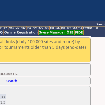
Servert
TA
JPN
MKD
LTU
NED
POL
POR
ROU
RUS
SRB
SVK
SWE
TUR
UKR
VIE
FontSize:11pt
AQ
Online Registration
Swiss-Manager
ÖSB
FIDE
ll links (daily 100.000 sites and more) by
for tournaments older than 5 days (end-date)
 (Licence 112)
Search
TB3
73,5