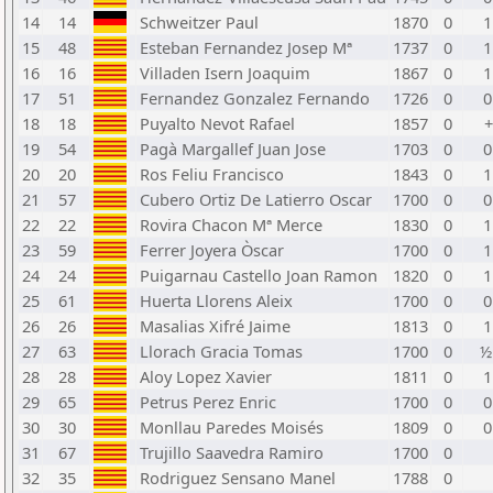
14
14
Schweitzer Paul
1870
0
1
15
48
Esteban Fernandez Josep Mª
1737
0
1
16
16
Villaden Isern Joaquim
1867
0
1
17
51
Fernandez Gonzalez Fernando
1726
0
0
18
18
Puyalto Nevot Rafael
1857
0
+
19
54
Pagà Margallef Juan Jose
1703
0
0
20
20
Ros Feliu Francisco
1843
0
1
21
57
Cubero Ortiz De Latierro Oscar
1700
0
0
22
22
Rovira Chacon Mª Merce
1830
0
1
23
59
Ferrer Joyera Òscar
1700
0
1
24
24
Puigarnau Castello Joan Ramon
1820
0
1
25
61
Huerta Llorens Aleix
1700
0
0
26
26
Masalias Xifré Jaime
1813
0
1
27
63
Llorach Gracia Tomas
1700
0
½
28
28
Aloy Lopez Xavier
1811
0
1
29
65
Petrus Perez Enric
1700
0
0
30
30
Monllau Paredes Moisés
1809
0
0
31
67
Trujillo Saavedra Ramiro
1700
0
32
35
Rodriguez Sensano Manel
1788
0