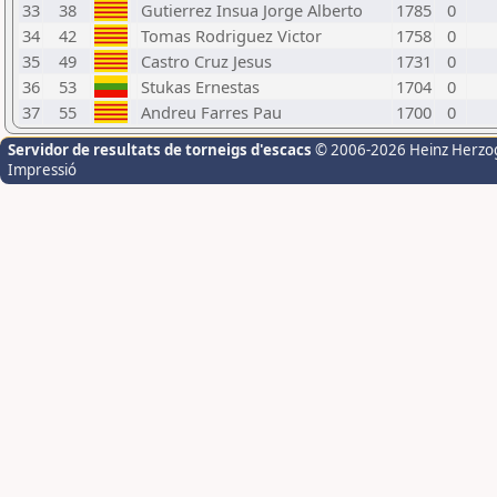
33
38
Gutierrez Insua Jorge Alberto
1785
0
34
42
Tomas Rodriguez Victor
1758
0
35
49
Castro Cruz Jesus
1731
0
36
53
Stukas Ernestas
1704
0
37
55
Andreu Farres Pau
1700
0
Servidor de resultats de torneigs d'escacs
© 2006-2026 Heinz Herzo
Impressió