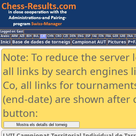
Logged on: Gast
Arabic
ARM
AZE
BIH
BUL
CAT
CHN
CRO
CZE
DEN
ENG
ESP
FAI
FIN
FRA
GER
GRE
INA
I
Inici
Base de dades de torneigs
Campionat AUT
Pictures
P+F
Note: To reduce the server 
all links by search engines
Co, all links for tournamen
(end-date) are shown after c
button:
LVII Campionat Territorial Individual de Tar