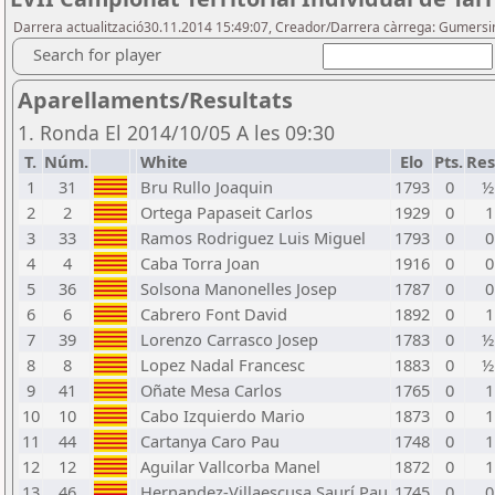
Darrera actualització30.11.2014 15:49:07, Creador/Darrera càrrega: Gumers
Search for player
Aparellaments/Resultats
1. Ronda El 2014/10/05 A les 09:30
T.
Núm.
White
Elo
Pts.
Res
1
31
Bru Rullo Joaquin
1793
0
½
2
2
Ortega Papaseit Carlos
1929
0
1
3
33
Ramos Rodriguez Luis Miguel
1793
0
0
4
4
Caba Torra Joan
1916
0
0
5
36
Solsona Manonelles Josep
1787
0
0
6
6
Cabrero Font David
1892
0
1
7
39
Lorenzo Carrasco Josep
1783
0
½
8
8
Lopez Nadal Francesc
1883
0
½
9
41
Oñate Mesa Carlos
1765
0
1
10
10
Cabo Izquierdo Mario
1873
0
1
11
44
Cartanya Caro Pau
1748
0
1
12
12
Aguilar Vallcorba Manel
1872
0
1
13
46
Hernandez-Villaescusa Saurí Pau
1745
0
0