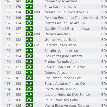
148
143
Camara Jose Arruda
BR
149
170
Silva Carolina Alves
BR
150
124
NM
Moura Paulo Jorge Alves B.
BR
151
196
Peixoto Fernando Teodoro Marti
BR
152
174
Dantas Rhuan De Araujo
BR
153
157
Da Silva Izael Brasilino Arau
BR
154
93
NM
Ramos Angelo Bil
BR
155
152
Gomes Marco Tulio
BR
156
151
CM
Ferreira Jose Carlos
BR
157
167
Serafim Junior Arnor
BR
158
154
De Freitas Julio Eimard
BR
159
133
Freitas Remulo Aguiar
BR
160
122
Lopes Silva Luiz Eduardo
BR
161
138
Ribeiro Allysson
BR
162
182
Schucman Rebeca Lot
BR
163
198
Souza Antonio Inacio De
BR
164
168
Costa Paulo Sergio
BR
165
162
Lucena Helianto Dos Santos
BR
166
166
Feijo Francisco Celio
BR
167
186
Vieira Erico Vinicius Duarte
BR