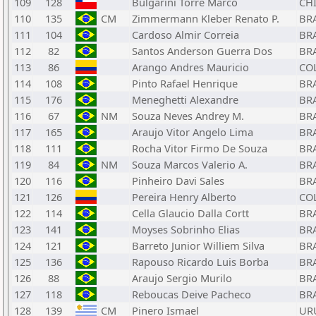
109
128
Bulgarini Torre Marco
CH
110
135
CM
Zimmermann Kleber Renato P.
BR
111
104
Cardoso Almir Correia
BR
112
82
Santos Anderson Guerra Dos
BR
113
86
Arango Andres Mauricio
CO
114
108
Pinto Rafael Henrique
BR
115
176
Meneghetti Alexandre
BR
116
67
NM
Souza Neves Andrey M.
BR
117
165
Araujo Vitor Angelo Lima
BR
118
111
Rocha Vitor Firmo De Souza
BR
119
84
NM
Souza Marcos Valerio A.
BR
120
116
Pinheiro Davi Sales
BR
121
126
Pereira Henry Alberto
CO
122
114
Cella Glaucio Dalla Cortt
BR
123
141
Moyses Sobrinho Elias
BR
124
121
Barreto Junior Williem Silva
BR
125
136
Rapouso Ricardo Luis Borba
BR
126
88
Araujo Sergio Murilo
BR
127
118
Reboucas Deive Pacheco
BR
128
139
CM
Pinero Ismael
UR