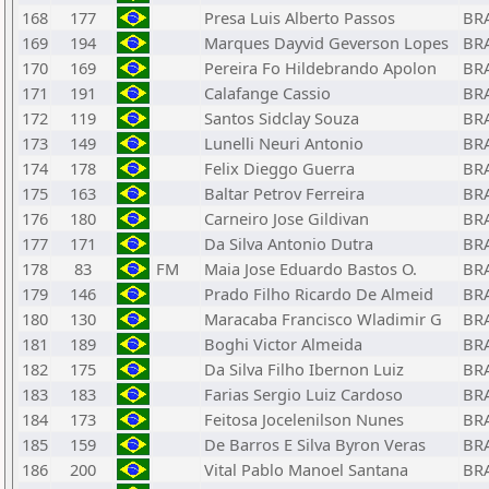
168
177
Presa Luis Alberto Passos
BR
169
194
Marques Dayvid Geverson Lopes
BR
170
169
Pereira Fo Hildebrando Apolon
BR
171
191
Calafange Cassio
BR
172
119
Santos Sidclay Souza
BR
173
149
Lunelli Neuri Antonio
BR
174
178
Felix Dieggo Guerra
BR
175
163
Baltar Petrov Ferreira
BR
176
180
Carneiro Jose Gildivan
BR
177
171
Da Silva Antonio Dutra
BR
178
83
FM
Maia Jose Eduardo Bastos O.
BR
179
146
Prado Filho Ricardo De Almeid
BR
180
130
Maracaba Francisco Wladimir G
BR
181
189
Boghi Victor Almeida
BR
182
175
Da Silva Filho Ibernon Luiz
BR
183
183
Farias Sergio Luiz Cardoso
BR
184
173
Feitosa Jocelenilson Nunes
BR
185
159
De Barros E Silva Byron Veras
BR
186
200
Vital Pablo Manoel Santana
BR