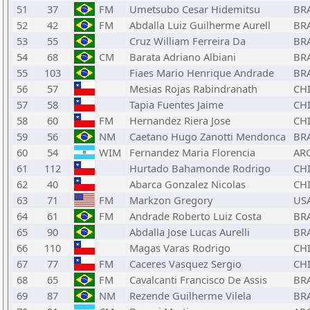
51
37
FM
Umetsubo Cesar Hidemitsu
BR
52
42
FM
Abdalla Luiz Guilherme Aurell
BR
53
55
Cruz William Ferreira Da
BR
54
68
CM
Barata Adriano Albiani
BR
55
103
Fiaes Mario Henrique Andrade
BR
56
57
Mesias Rojas Rabindranath
CH
57
58
Tapia Fuentes Jaime
CH
58
60
FM
Hernandez Riera Jose
CH
59
56
NM
Caetano Hugo Zanotti Mendonca
BR
60
54
WIM
Fernandez Maria Florencia
AR
61
112
Hurtado Bahamonde Rodrigo
CH
62
40
Abarca Gonzalez Nicolas
CH
63
71
FM
Markzon Gregory
US
64
61
FM
Andrade Roberto Luiz Costa
BR
65
90
Abdalla Jose Lucas Aurelli
BR
66
110
Magas Varas Rodrigo
CH
67
77
FM
Caceres Vasquez Sergio
CH
68
65
FM
Cavalcanti Francisco De Assis
BR
69
87
NM
Rezende Guilherme Vilela
BR