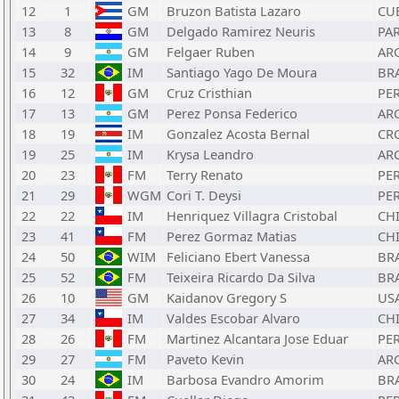
12
1
GM
Bruzon Batista Lazaro
CU
13
8
GM
Delgado Ramirez Neuris
PA
14
9
GM
Felgaer Ruben
AR
15
32
IM
Santiago Yago De Moura
BR
16
12
GM
Cruz Cristhian
PE
17
13
GM
Perez Ponsa Federico
AR
18
19
IM
Gonzalez Acosta Bernal
CR
19
25
IM
Krysa Leandro
AR
20
23
FM
Terry Renato
PE
21
29
WGM
Cori T. Deysi
PE
22
22
IM
Henriquez Villagra Cristobal
CH
23
41
FM
Perez Gormaz Matias
CH
24
50
WIM
Feliciano Ebert Vanessa
BR
25
52
FM
Teixeira Ricardo Da Silva
BR
26
10
GM
Kaidanov Gregory S
US
27
34
IM
Valdes Escobar Alvaro
CH
28
26
FM
Martinez Alcantara Jose Eduar
PE
29
27
FM
Paveto Kevin
AR
30
24
IM
Barbosa Evandro Amorim
BR