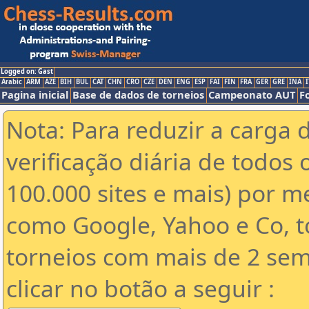
Logged on: Gast
Arabic
ARM
AZE
BIH
BUL
CAT
CHN
CRO
CZE
DEN
ENG
ESP
FAI
FIN
FRA
GER
GRE
INA
I
Pagina inicial
Base de dados de torneios
Campeonato AUT
F
Nota: Para reduzir a carga 
verificação diária de todos 
100.000 sites e mais) por 
como Google, Yahoo e Co, t
torneios com mais de 2 sem
clicar no botão a seguir :