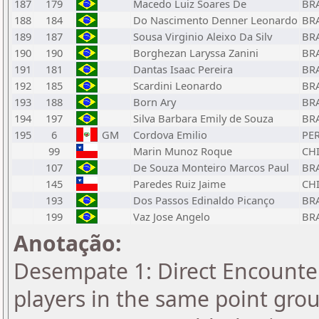
187
179
Macedo Luiz Soares De
BR
188
184
Do Nascimento Denner Leonardo
BR
189
187
Sousa Virginio Aleixo Da Silv
BR
190
190
Borghezan Laryssa Zanini
BR
191
181
Dantas Isaac Pereira
BR
192
185
Scardini Leonardo
BR
193
188
Born Ary
BR
194
197
Silva Barbara Emily de Souza
BR
195
6
GM
Cordova Emilio
PE
99
Marin Munoz Roque
CH
107
De Souza Monteiro Marcos Paul
BR
145
Paredes Ruiz Jaime
CH
193
Dos Passos Edinaldo Picanço
BR
199
Vaz Jose Angelo
BR
Anotação:
Desempate 1: Direct Encounter
players in the same point gro