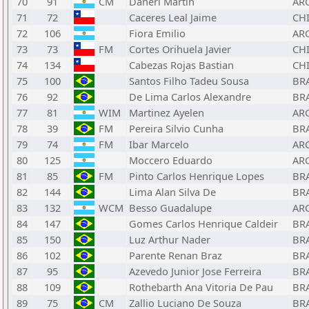
70
91
CM
Daneri Martin
AR
71
72
Caceres Leal Jaime
CH
72
106
Fiora Emilio
AR
73
73
FM
Cortes Orihuela Javier
CH
74
134
Cabezas Rojas Bastian
CH
75
100
Santos Filho Tadeu Sousa
BR
76
92
De Lima Carlos Alexandre
BR
77
81
WIM
Martinez Ayelen
AR
78
39
FM
Pereira Silvio Cunha
BR
79
74
FM
Ibar Marcelo
AR
80
125
Moccero Eduardo
AR
81
85
FM
Pinto Carlos Henrique Lopes
BR
82
144
Lima Alan Silva De
BR
83
132
WCM
Besso Guadalupe
AR
84
147
Gomes Carlos Henrique Caldeir
BR
85
150
Luz Arthur Nader
BR
86
102
Parente Renan Braz
BR
87
95
Azevedo Junior Jose Ferreira
BR
88
109
Rothebarth Ana Vitoria De Pau
BR
89
75
CM
Zallio Luciano De Souza
BR