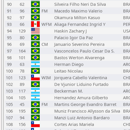
90
62
Silveira Filho Neri Da Silva
BR
91
96
FM
Macedo Maximo Valerio
BR
92
97
Okamura Milton Kasuo
BR
93
66
WFM
Aliaga Fernandez Ingrid Y
PE
94
129
Haskin Zachary J
US
95
80
Palacio Igor Da Paz
BR
96
69
CM
Januario Severino Pereira
BR
97
164
Vasconcelos Paulo Cesar Da S.
BR
98
101
Bastos Werton Alvarenga
BR
99
63
Herman Diego
AR
100
78
Leitao Nicolau
BR
101
123
WIM
Jorquera Cabello Valentina
CH
102
89
De Vjunior Liduino Furtado
BR
103
117
Beckerman M.
AR
104
105
Hernandez Amura Gilberto
AR
105
45
FM
Martins George Evandro Barret
BR
106
195
Muniz Francisco Allysson da Silva
BR
107
94
Manzi Luiz Antonio Bardaro
BR
108
156
Cortes Arias Mariela
CH