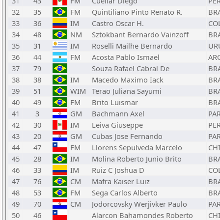
31
43
FM
Cuellar Diego
PE
32
35
FM
Quintiliano Pinto Renato R.
BR
33
36
IM
Castro Oscar H.
CO
34
48
NM
Sztokbant Bernardo Vainzoff
BR
35
31
IM
Roselli Mailhe Bernardo
UR
36
44
FM
Acosta Pablo Ismael
AR
37
79
Souza Rafael Cabral De
BR
38
38
IM
Macedo Maximo Iack
BR
39
51
WIM
Terao Juliana Sayumi
BR
40
49
FM
Brito Luismar
BR
41
3
GM
Bachmann Axel
PA
42
30
IM
Leiva Giuseppe
PE
43
20
GM
Cubas Jose Fernando
PA
44
47
FM
Llorens Sepulveda Marcelo
CH
45
28
IM
Molina Roberto Junio Brito
BR
46
33
IM
Ruiz C Joshua D
CO
47
76
CM
Mafra Kaiser Luiz
BR
48
53
FM
Sega Carlos Alberto
BR
49
70
CM
Jodorcovsky Werjivker Paulo
PA
50
46
Alarcon Bahamondes Roberto
CH