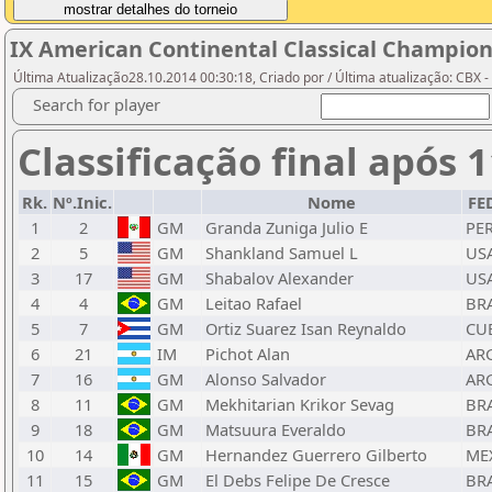
IX American Continental Classical Champion
Última Atualização28.10.2014 00:30:18, Criado por / Última atualização: CBX 
Search for player
Classificação final após 
Rk.
Nº.Inic.
Nome
FE
1
2
GM
Granda Zuniga Julio E
PE
2
5
GM
Shankland Samuel L
US
3
17
GM
Shabalov Alexander
US
4
4
GM
Leitao Rafael
BR
5
7
GM
Ortiz Suarez Isan Reynaldo
CU
6
21
IM
Pichot Alan
AR
7
16
GM
Alonso Salvador
AR
8
11
GM
Mekhitarian Krikor Sevag
BR
9
18
GM
Matsuura Everaldo
BR
10
14
GM
Hernandez Guerrero Gilberto
ME
11
15
GM
El Debs Felipe De Cresce
BR