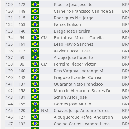
129
172
Ribeiro Jose Joselito
BR
130
148
Carneiro Francisco Caninde Sa
BR
131
115
Rodrigues Nei Jorge
BR
132
153
Farias Edilsom
BR
133
140
Braga Jose Pereira
BR
134
64
CM
Bortoloso Moacir Canella
BR
135
161
Leao Flavio Sanchez
BR
136
113
Xavier Lucca Lucas
BR
137
59
Araujo Jose Roberto
BR
138
98
CM
Ferreira Kleber Victor
BR
139
160
Reis Virginia Lagrange M.
BR
140
142
Fragoso Evander Correa
BR
141
137
Quaranta Neto Francisco
BR
142
158
Macedo Alexandre Soares De
BR
143
131
Schuh Astor Jose
BR
144
155
Gomes Jose Murilo
BR
145
120
NM
Chaves Jorge Antonio Torres
BR
146
127
Albuquerque Rafael Anderson
BR
147
192
Coelho Carlos Leandro Lima
BR