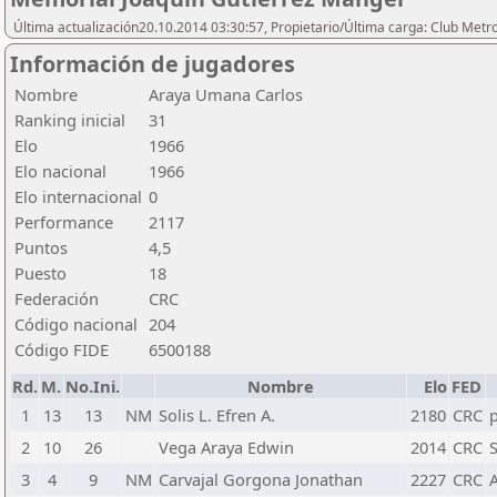
Última actualización20.10.2014 03:30:57, Propietario/Última carga: Club Metr
Información de jugadores
Nombre
Araya Umana Carlos
Ranking inicial
31
Elo
1966
Elo nacional
1966
Elo internacional
0
Performance
2117
Puntos
4,5
Puesto
18
Federación
CRC
Código nacional
204
Código FIDE
6500188
Rd.
M.
No.Ini.
Nombre
Elo
FED
1
13
13
NM
Solis L. Efren A.
2180
CRC
2
10
26
Vega Araya Edwin
2014
CRC
3
4
9
NM
Carvajal Gorgona Jonathan
2227
CRC