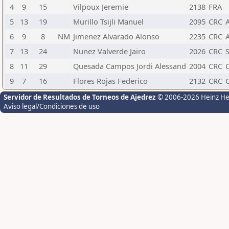
4
9
15
Vilpoux Jeremie
2138
FRA
5
13
19
Murillo Tsijli Manuel
2095
CRC
6
9
8
NM
Jimenez Alvarado Alonso
2235
CRC
7
13
24
Nunez Valverde Jairo
2026
CRC
8
11
29
Quesada Campos Jordi Alessand
2004
CRC
9
7
16
Flores Rojas Federico
2132
CRC
Servidor de Resultados de Torneos de Ajedrez
© 2006-2026 Heinz H
Aviso legal/Condiciones de uso