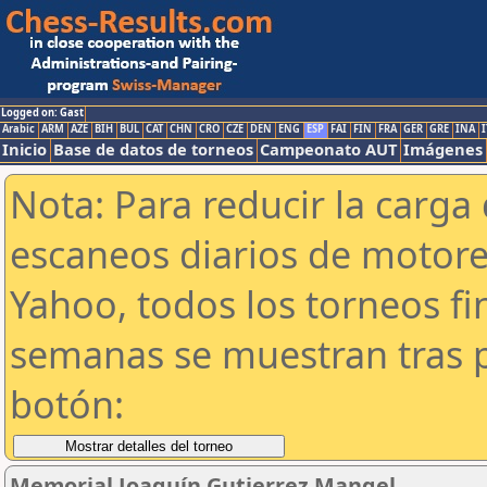
Logged on: Gast
Arabic
ARM
AZE
BIH
BUL
CAT
CHN
CRO
CZE
DEN
ENG
ESP
FAI
FIN
FRA
GER
GRE
INA
I
Inicio
Base de datos de torneos
Campeonato AUT
Imágenes
Nota: Para reducir la carga 
escaneos diarios de motor
Yahoo, todos los torneos f
semanas se muestran tras p
botón:
Memorial Joaquín Gutierrez Mangel