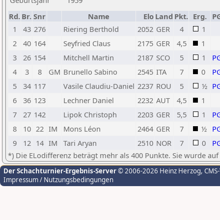
Geburtsjahr
1959
Rd.
Br.
Snr
Name
Elo
Land
Pkt.
Erg.
P
1
43
276
Riering Berthold
2052
GER
4
1
2
40
164
Seyfried Claus
2175
GER
4,5
1
3
26
154
Mitchell Martin
2187
SCO
5
1
P
4
3
8
GM
Brunello Sabino
2545
ITA
7
0
P
5
34
117
Vasile Claudiu-Daniel
2237
ROU
5
½
P
6
36
123
Lechner Daniel
2232
AUT
4,5
1
7
27
142
Lipok Christoph
2203
GER
5,5
1
P
8
10
22
IM
Mons Léon
2464
GER
7
½
P
9
12
14
IM
Tari Aryan
2510
NOR
7
0
P
*) Die ELodifferenz beträgt mehr als 400 Punkte. Sie wurde auf
Der Schachturnier-Ergebnis-Server
© 2006-2026 Heinz Herzog
, CMS
Impressum / Nutzungsbedingungen