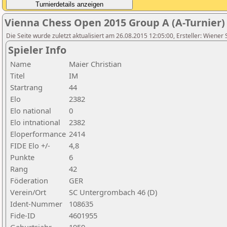
Vienna Chess Open 2015 Group A (A-Turnier)
Die Seite wurde zuletzt aktualisiert am 26.08.2015 12:05:00, Ersteller: Wiener
Spieler Info
Name
Maier Christian
Titel
IM
Startrang
44
Elo
2382
Elo national
0
Elo intnational
2382
Eloperformance
2414
FIDE Elo +/-
4,8
Punkte
6
Rang
42
Föderation
GER
Verein/Ort
SC Untergrombach 46 (D)
Ident-Nummer
108635
Fide-ID
4601955