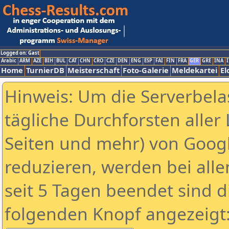
Logged on: Gast
Arabic
ARM
AZE
BIH
BUL
CAT
CHN
CRO
CZE
DEN
ENG
ESP
FAI
FIN
FRA
GER
GRE
INA
I
Home
TurnierDB
Meisterschaft
Foto-Galerie
Meldekartei
El
Hinweis: Um die Serverbela
tägliche Durchforsten aller 
Seiten und mehr) von Goog
reduzieren, werden bei alle
seit 5 Tagen beendet sind d
folgenden Knopf angezeigt