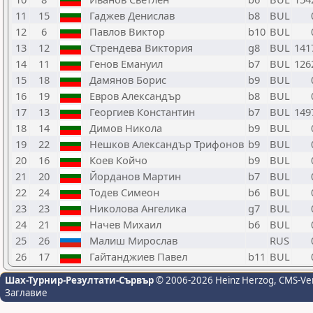
11
15
Гаджев Денислав
b8
BUL
12
6
Павлов Виктор
b10
BUL
13
12
Стрендева Виктория
g8
BUL
141
14
11
Генов Емануил
b7
BUL
126
15
18
Дамянов Борис
b9
BUL
16
19
Евров Александър
b8
BUL
17
13
Георгиев Константин
b7
BUL
149
18
14
Димов Никола
b9
BUL
19
22
Нешков Александър Трифонов
b9
BUL
20
16
Коев Койчо
b9
BUL
21
20
Йорданов Мартин
b7
BUL
22
24
Тодев Симеон
b6
BUL
23
23
Николова Ангелика
g7
BUL
24
21
Начев Михаил
b6
BUL
25
26
Малиш Мирослав
RUS
26
17
Гайтанджиев Павел
b11
BUL
Шах-Турнир-Резултати-Сървър
© 2006-2026 Heinz Herzog
, CMS-Ve
Заглавие