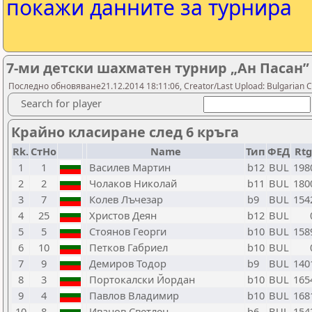
покажи данните за турнира
7-ми детски шахматен турнир „Ан Пасан”
Последно обновяване21.12.2014 18:11:06, Creator/Last Upload: Bulgarian C
Search for player
Крайно класиране след 6 кръга
Rk.
СтНо
Name
Тип
ФЕД
Rtg
1
1
Василев Мартин
b12
BUL
198
2
2
Чолаков Николай
b11
BUL
180
3
7
Колев Лъчезар
b9
BUL
154
4
25
Христов Деян
b12
BUL
5
5
Стоянов Георги
b10
BUL
158
6
10
Петков Габриел
b10
BUL
7
9
Демиров Тодор
b9
BUL
140
8
3
Портокалски Йордан
b10
BUL
165
9
4
Павлов Владимир
b10
BUL
168
10
8
Иванов Светлен
b6
BUL
154