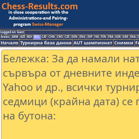
Logged on: Gast
Arabic
ARM
AZE
BIH
BUL
CAT
CHN
CRO
CZE
DEN
ENG
ESP
FAI
FIN
FRA
GER
GRE
INA
I
Начало
Турнирна база данни
AUT шампионат
Снимки
F
Бележка: За да намали на
сървъра от дневните инде
Yahoo и др., всички турнир
седмици (крайна дата) се 
на бутона: