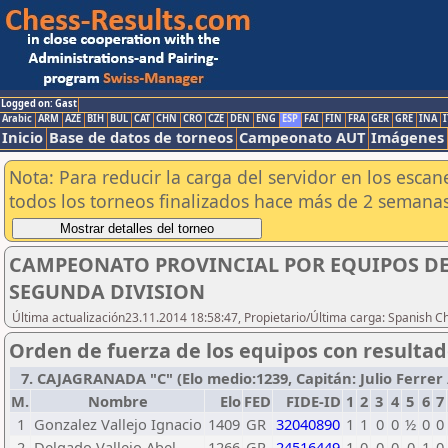
Logged on: Gast
Arabic
ARM
AZE
BIH
BUL
CAT
CHN
CRO
CZE
DEN
ENG
ESP
FAI
FIN
FRA
GER
GRE
INA
I
Inicio
Base de datos de torneos
Campeonato AUT
Imágenes
Nota: Para reducir la carga del servidor en los esc
todos los torneos finalizados hace más de 2 semanas
CAMPEONATO PROVINCIAL POR EQUIPOS DE 
SEGUNDA DIVISION
Última actualización23.11.2014 18:58:47, Propietario/Última carga: Spanish C
Orden de fuerza de los equipos con resulta
7. CAJAGRANADA "C" (Elo medio:1239, Capitán: Julio Ferrer / 
M.
Nombre
Elo
FED
FIDE-ID
1
2
3
4
5
6
7
1
Gonzalez Vallejo Ignacio
1409
GR
32040890
1
1
0
0
½
0
0
2
Delgado Vallejo Abel
1266
GR
24516449
1
0
0
0
0
1
0