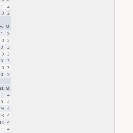
 1
2
 0
2
s.
M.
 1
3
 0
3
 0
3
 0
3
 0
3
 0
3
 0
3
s.
M.
 1
4
 0
4
 ½
4
 0K
4
 1K
4
 1
4