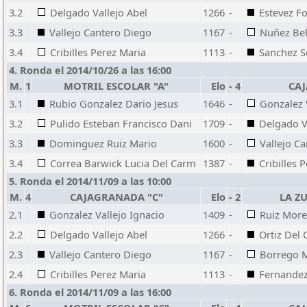
3.2
Delgado Vallejo Abel
1266
-
Estevez Fo
3.3
Vallejo Cantero Diego
1167
-
Nuñez Bel
3.4
Cribilles Perez Maria
1113
-
Sanchez S
4. Ronda el 2014/10/26 a las 16:00
M.
1
MOTRIL ESCOLAR "A"
Elo
-
4
CA
3.1
Rubio Gonzalez Dario Jesus
1646
-
Gonzalez 
3.2
Pulido Esteban Francisco Dani
1709
-
Delgado V
3.3
Dominguez Ruiz Mario
1600
-
Vallejo C
3.4
Correa Barwick Lucia Del Carm
1387
-
Cribilles 
5. Ronda el 2014/11/09 a las 10:00
M.
4
CAJAGRANADA "C"
Elo
-
2
LA Z
2.1
Gonzalez Vallejo Ignacio
1409
-
Ruiz More
2.2
Delgado Vallejo Abel
1266
-
Ortiz Del
2.3
Vallejo Cantero Diego
1167
-
Borrego M
2.4
Cribilles Perez Maria
1113
-
Fernandez
6. Ronda el 2014/11/09 a las 16:00