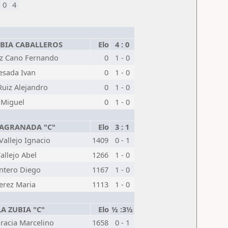
 0
4
UBIA CABALLEROS
Elo
4 : 0
z Cano Fernando
0
1 - 0
sada Ivan
0
1 - 0
Ruiz Alejandro
0
1 - 0
 Miguel
0
1 - 0
JAGRANADA "C"
Elo
3 : 1
Vallejo Ignacio
1409
0 - 1
allejo Abel
1266
1 - 0
antero Diego
1167
1 - 0
Perez Maria
1113
1 - 0
LA ZUBIA "C"
Elo
½ :3½
racia Marcelino
1658
0 - 1