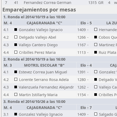
7
41
Fernandez Correa German
1315
GR
4
w
Emparejamientos por mesas
1. Ronda el 2014/10/19 a las 10:00
M.
4
CAJAGRANADA "C"
Elo
-
5
LA Z
4.1
Gonzalez Vallejo Ignacio
1409
-
Hernande
4.2
Delgado Vallejo Abel
1266
-
Cobos Que
4.3
Vallejo Cantero Diego
1167
-
Martinez 
4.4
Cribilles Perez Maria
1113
-
Ruiz Plata
2. Ronda el 2014/10/19 a las 16:00
M.
3
MOTRIL ESCOLAR "B"
Elo
-
4
CA
4.1
Estevez Correa Juan Miguel
1391
-
Gonzalez 
4.2
Lorente Serrano Rosa Adela
1280
-
Delgado V
4.3
Valenzuela Fernandez Alejandr
1262
-
Vallejo C
4.4
Martin Istillarty Maria
1154
-
Cribilles 
3. Ronda el 2014/10/26 a las 10:00
M.
4
CAJAGRANADA "C"
Elo
-
7
3.1
Gonzalez Vallejo Ignacio
1409
-
Salgado G