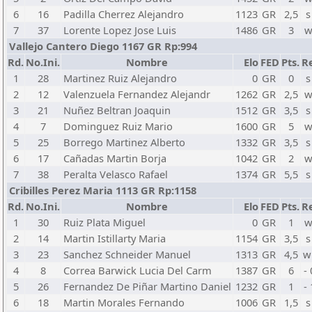
6
16
Padilla Cherrez Alejandro
1123
GR
2,5
s
7
37
Lorente Lopez Jose Luis
1486
GR
3
w
Vallejo Cantero Diego 1167 GR Rp:994
Rd.
No.Ini.
Nombre
Elo
FED
Pts.
Re
1
28
Martinez Ruiz Alejandro
0
GR
0
s
2
12
Valenzuela Fernandez Alejandr
1262
GR
2,5
w
3
21
Nuñez Beltran Joaquin
1512
GR
3,5
s
4
7
Dominguez Ruiz Mario
1600
GR
5
w
5
25
Borrego Martinez Alberto
1332
GR
3,5
s
6
17
Cañadas Martin Borja
1042
GR
2
w
7
38
Peralta Velasco Rafael
1374
GR
5,5
s
Cribilles Perez Maria 1113 GR Rp:1158
Rd.
No.Ini.
Nombre
Elo
FED
Pts.
Re
1
30
Ruiz Plata Miguel
0
GR
1
w
2
14
Martin Istillarty Maria
1154
GR
3,5
s
3
23
Sanchez Schneider Manuel
1313
GR
4,5
w
4
8
Correa Barwick Lucia Del Carm
1387
GR
6
-
5
26
Fernandez De Piñar Martino Daniel
1232
GR
1
-
6
18
Martin Morales Fernando
1006
GR
1,5
s