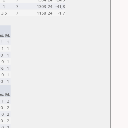
1
7
1303
24
-41,8
3,5
7
1158
24
-1,7
s.
M.
 1
1
 1
1
 0
1
 0
1
 ½
1
 0
1
 0
1
s.
M.
 1
2
 0
2
 0
2
 0
2
 0
2