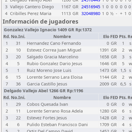
3
Vallejo Cantero Diego
1167
GR
24516945
1
0
0
0
0
0
0
4
Cribilles Perez Maria
1113
GR
32048980
1
0
½
-
+
1
0
Información de jugadores
Gonzalez Vallejo Ignacio 1409 GR Rp:1372
Rd.
No.Ini.
Nombre
Elo
FED
Pts.
Re
1
31
Hernandez Cano Fernando
0
GR
1
s
2
10
Estevez Correa Juan Miguel
1391
GR
2
w
3
20
Salgado Gracia Marcelino
1658
GR
3
s
4
5
Rubio Gonzalez Dario Jesus
1646
GR
5
w
5
1
Ruiz Moreno Jose Luis
1473
GR
1,5
s
6
15
Lorente Serrano Lara Eloisa
1144
GR
2
w
7
36
Garcia Castillo Jesus
2009
GR
6,5
s
Delgado Vallejo Abel 1266 GR Rp:1196
Rd.
No.Ini.
Nombre
Elo
FED
Pts.
Re
1
29
Cobos Quesada Ivan
0
GR
0
w
2
11
Lorente Serrano Rosa Adela
1280
GR
6
s
3
22
Estevez Fortes Jesus
1428
GR
2
w
4
6
Pulido Esteban Francisco Dani
1709
GR
4
s
5
2
Ortiz Del Campo David
1452
GR
2
w