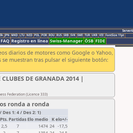
Servert
TA
JPN
MKD
LTU
NED
POL
POR
ROU
RUS
SRB
SVK
SWE
TUR
UKR
VIE
FontSize:11pt
FAQ
Registro en línea
Swiss-Manager
ÖSB
FIDE
aneos diarios de motores como Google o Yahoo,
 se muestran tras pulsar el siguiente botón:
CLUBES DE GRANADA 2014 |
hess Federation (Licence 333)
dos ronda a ronda
Des 1: 4 / Des 2: 1)
Pts.
Partidas
Elo medio
K
elo+/-
2,5
7
1474
24
-17,5
2
7
1354
24
-24,5