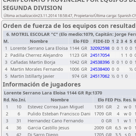
SEGUNDA DIVISION
Última actualización23.11.2014 18:58:47, Propietario/Última carga: Spanish C
Orden de fuerza de los equipos con resulta
6. MOTRIL ESCOLAR "C" (Elo medio:1079, Capitán: Jorge Ferna
M.
Nombre
Elo
FED
FIDE-ID
1
2
3
4
5
1
Lorente Serrano Lara Eloisa
1144
GR
32092598
0
0
1
0
0
2
Padilla Cherrez Alejandro
1123
GR
24517054
1
1
0
3
Cañadas Martin Borja
1042
GR
24538396
0
0
1
0
0
4
Martin Morales Fernando
1006
GR
24538400
0
0
½
5
Martin Istillarty Javier
974
GR
24517062
½
0
1
0
Información de jugadores
Lorente Serrano Lara Eloisa 1144 GR Rp:1370
Rd.
No.Ini.
Nombre
Elo
FED
Pts.
Res.
M
1
10
Estevez Correa Juan Miguel
1391
GR
2
w 0
2
6
Pulido Esteban Francisco Dani
1709
GR
4
w 0
3
31
Hernandez Cano Fernando
0
GR
1
w 1
4
36
Garcia Castillo Jesus
2009
GR
6,5
w 0
5
42
Di Sarro Diego
1705
GR
3,5
s 0