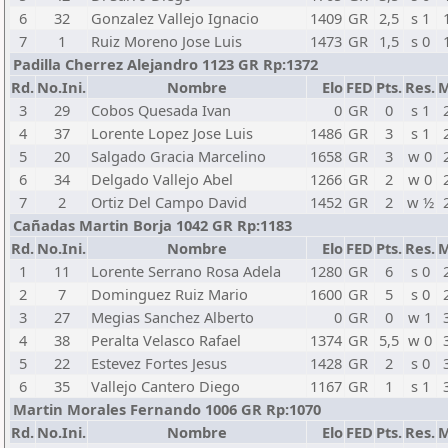
6
32
Gonzalez Vallejo Ignacio
1409
GR
2,5
s 1
7
1
Ruiz Moreno Jose Luis
1473
GR
1,5
s 0
Padilla Cherrez Alejandro 1123 GR Rp:1372
Rd.
No.Ini.
Nombre
Elo
FED
Pts.
Res.
M
3
29
Cobos Quesada Ivan
0
GR
0
s 1
4
37
Lorente Lopez Jose Luis
1486
GR
3
s 1
5
20
Salgado Gracia Marcelino
1658
GR
3
w 0
6
34
Delgado Vallejo Abel
1266
GR
2
w 0
7
2
Ortiz Del Campo David
1452
GR
2
w ½
Cañadas Martin Borja 1042 GR Rp:1183
Rd.
No.Ini.
Nombre
Elo
FED
Pts.
Res.
M
1
11
Lorente Serrano Rosa Adela
1280
GR
6
s 0
2
7
Dominguez Ruiz Mario
1600
GR
5
s 0
3
27
Megias Sanchez Alberto
0
GR
0
w 1
4
38
Peralta Velasco Rafael
1374
GR
5,5
w 0
5
22
Estevez Fortes Jesus
1428
GR
2
s 0
6
35
Vallejo Cantero Diego
1167
GR
1
s 1
Martin Morales Fernando 1006 GR Rp:1070
Rd.
No.Ini.
Nombre
Elo
FED
Pts.
Res.
M