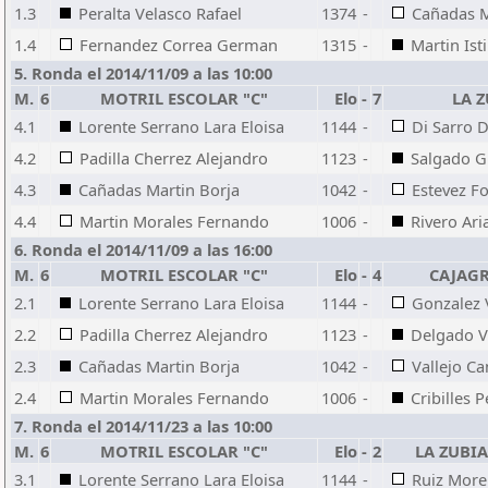
1.3
Peralta Velasco Rafael
1374
-
Cañadas M
1.4
Fernandez Correa German
1315
-
Martin Isti
5. Ronda el 2014/11/09 a las 10:00
M.
6
MOTRIL ESCOLAR "C"
Elo
-
7
LA Z
4.1
Lorente Serrano Lara Eloisa
1144
-
Di Sarro 
4.2
Padilla Cherrez Alejandro
1123
-
Salgado G
4.3
Cañadas Martin Borja
1042
-
Estevez Fo
4.4
Martin Morales Fernando
1006
-
Rivero Ari
6. Ronda el 2014/11/09 a las 16:00
M.
6
MOTRIL ESCOLAR "C"
Elo
-
4
CAJAG
2.1
Lorente Serrano Lara Eloisa
1144
-
Gonzalez V
2.2
Padilla Cherrez Alejandro
1123
-
Delgado Va
2.3
Cañadas Martin Borja
1042
-
Vallejo C
2.4
Martin Morales Fernando
1006
-
Cribilles 
7. Ronda el 2014/11/23 a las 10:00
M.
6
MOTRIL ESCOLAR "C"
Elo
-
2
LA ZUBI
3.1
Lorente Serrano Lara Eloisa
1144
-
Ruiz More