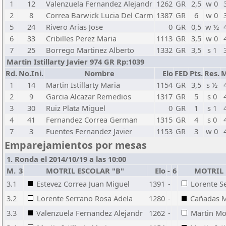
1
12
Valenzuela Fernandez Alejandr
1262
GR
2,5
w 0
2
8
Correa Barwick Lucia Del Carm
1387
GR
6
w 0
5
24
Rivero Arias Jose
0
GR
0,5
w ½
6
33
Cribilles Perez Maria
1113
GR
3,5
w 0
7
25
Borrego Martinez Alberto
1332
GR
3,5
s 1
Martin Istillarty Javier 974 GR Rp:1039
Rd.
No.Ini.
Nombre
Elo
FED
Pts.
Res.
M
1
14
Martin Istillarty Maria
1154
GR
3,5
s ½
2
9
Garcia Alcazar Remedios
1317
GR
5
s 0
3
30
Ruiz Plata Miguel
0
GR
1
s 1
4
41
Fernandez Correa German
1315
GR
4
s 0
7
3
Fuentes Fernandez Javier
1153
GR
3
w 0
Emparejamientos por mesas
1. Ronda el 2014/10/19 a las 10:00
M.
3
MOTRIL ESCOLAR "B"
Elo
-
6
MOTRIL 
3.1
Estevez Correa Juan Miguel
1391
-
Lorente Se
3.2
Lorente Serrano Rosa Adela
1280
-
Cañadas M
3.3
Valenzuela Fernandez Alejandr
1262
-
Martin Mo