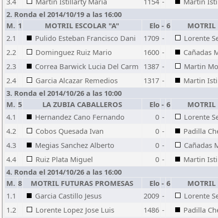
3.4
Martin Istillarty Maria
1154
-
Martin Isti
2. Ronda el 2014/10/19 a las 16:00
M.
1
MOTRIL ESCOLAR "A"
Elo
-
6
MOTRIL 
2.1
Pulido Esteban Francisco Dani
1709
-
Lorente Se
2.2
Dominguez Ruiz Mario
1600
-
Cañadas M
2.3
Correa Barwick Lucia Del Carm
1387
-
Martin Mo
2.4
Garcia Alcazar Remedios
1317
-
Martin Isti
3. Ronda el 2014/10/26 a las 10:00
M.
5
LA ZUBIA CABALLEROS
Elo
-
6
MOTRIL 
4.1
Hernandez Cano Fernando
0
-
Lorente Se
4.2
Cobos Quesada Ivan
0
-
Padilla Ch
4.3
Megias Sanchez Alberto
0
-
Cañadas M
4.4
Ruiz Plata Miguel
0
-
Martin Isti
4. Ronda el 2014/10/26 a las 16:00
M.
8
MOTRIL FUTURAS PROMESAS
Elo
-
6
MOTRIL 
1.1
Garcia Castillo Jesus
2009
-
Lorente Se
1.2
Lorente Lopez Jose Luis
1486
-
Padilla Ch