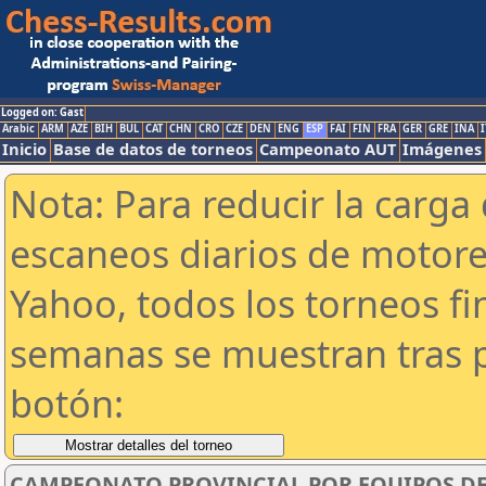
Logged on: Gast
Arabic
ARM
AZE
BIH
BUL
CAT
CHN
CRO
CZE
DEN
ENG
ESP
FAI
FIN
FRA
GER
GRE
INA
I
Inicio
Base de datos de torneos
Campeonato AUT
Imágenes
Nota: Para reducir la carga 
escaneos diarios de motor
Yahoo, todos los torneos f
semanas se muestran tras p
botón:
CAMPEONATO PROVINCIAL POR EQUIPOS DE 