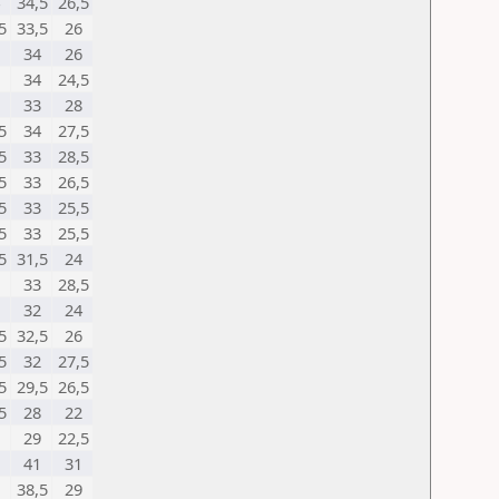
34,5
26,5
5
33,5
26
34
26
34
24,5
33
28
5
34
27,5
5
33
28,5
5
33
26,5
5
33
25,5
5
33
25,5
5
31,5
24
33
28,5
32
24
5
32,5
26
5
32
27,5
5
29,5
26,5
5
28
22
29
22,5
41
31
38,5
29