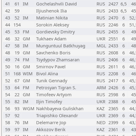
41
61
IM
Gochelashvili David
RUS
2427
6,5
46
42
59
Iljiushenok Ilia
RUS
2433
6,5
45
43
52
IM
Matinian Nikita
RUS
2470
6
52,
44
154
Sorokin Aleksey
RUS
2246
6
51,
45
53
FM
Gordievsky Dmitry
RUS
2455
6
49
46
32
GM
Tukhaev Adam
UKR
2551
6
49
47
58
IM
Munguntuul Batkhuyag
MGL
2433
6
48
48
19
GM
Savchenko Boris
RUS
2608
6
46,
49
74
FM
Tsydypov Zhamsaran
RUS
2406
6
46,
50
16
GM
Smirnov Pavel
RUS
2611
6
46,
51
168
WIM
Bivol Alina
RUS
2208
6
46
52
67
GM
Tunik Gennady
RUS
2417
6
45,
53
64
FM
Petrosyan Tigran S.
ARM
2426
6
45,
54
22
GM
Timofeev Artyom
RUS
2598
6
45
55
82
IM
Iljin Timofey
UKR
2388
6
45
56
93
WGM
Nakhbayeva Guliskhan
KAZ
2365
6
44,
57
92
Triapishko Olexandr
UKR
2369
6
44,
58
76
IM
Delemarre Jop
NED
2399
6
43,
59
97
IM
Akkozov Berik
KAZ
2361
6
43