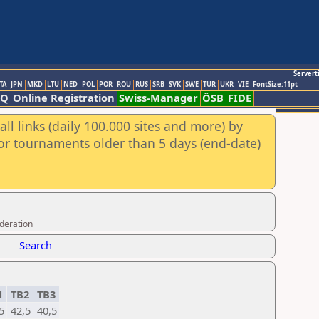
Servert
TA
JPN
MKD
LTU
NED
POL
POR
ROU
RUS
SRB
SVK
SWE
TUR
UKR
VIE
FontSize:11pt
AQ
Online Registration
Swiss-Manager
ÖSB
FIDE
ll links (daily 100.000 sites and more) by
for tournaments older than 5 days (end-date)
ederation
Search
1
TB2
TB3
5
42,5
40,5