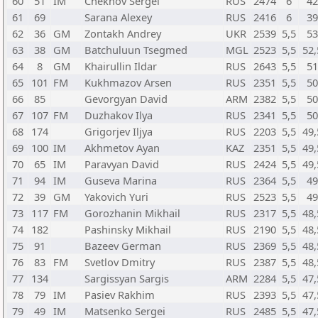
60
51
IM
Chekhov Sergei
RUS
2474
6
42
61
69
Sarana Alexey
RUS
2416
6
39
62
36
GM
Zontakh Andrey
UKR
2539
5,5
53
63
38
GM
Batchuluun Tsegmed
MGL
2523
5,5
52,
64
8
GM
Khairullin Ildar
RUS
2643
5,5
51
65
101
FM
Kukhmazov Arsen
RUS
2351
5,5
50
66
85
Gevorgyan David
ARM
2382
5,5
50
67
107
FM
Duzhakov Ilya
RUS
2341
5,5
50
68
174
Grigorjev Iljya
RUS
2203
5,5
49,
69
100
IM
Akhmetov Ayan
KAZ
2351
5,5
49,
70
65
IM
Paravyan David
RUS
2424
5,5
49,
71
94
IM
Guseva Marina
RUS
2364
5,5
49
72
39
GM
Yakovich Yuri
RUS
2523
5,5
49
73
117
FM
Gorozhanin Mikhail
RUS
2317
5,5
48,
74
182
Pashinsky Mikhail
RUS
2190
5,5
48,
75
91
Bazeev German
RUS
2369
5,5
48,
76
83
FM
Svetlov Dmitry
RUS
2387
5,5
48,
77
134
Sargissyan Sargis
ARM
2284
5,5
47,
78
79
IM
Pasiev Rakhim
RUS
2393
5,5
47,
79
49
IM
Matsenko Sergei
RUS
2485
5,5
47,