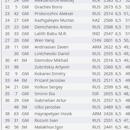
21
24
GM
Aleksandrov Aleksej
BLR
2583
6,5
52
22
5
GM
Grachev Boris
RUS
2673
6,5
52
23
42
GM
Pridorozhni Aleksei
RUS
2514
6,5
51,
24
27
GM
Kazhgaleyev Murtas
KAZ
2566
6,5
51
25
23
GM
Demchenko Anton
RUS
2588
6,5
51
26
33
GM
Lalith Babu M.R.
IND
2547
6,5
51
27
20
GM
Wen Yang
CHN
2601
6,5
50,
28
11
GM
Andriasian Zaven
ARM
2622
6,5
49,
30
GM
Lintchevski Daniil
RUS
2555
6,5
49,
30
41
IM
Demidov Mikhail
RUS
2516
6,5
49,
31
98
Zubritskiy Artyom
RUS
2360
6,5
49
32
9
GM
Kokarev Dmitry
RUS
2626
6,5
49
33
44
IM
Prizant Jaroslav
RUS
2511
6,5
49
34
21
GM
Volkov Sergey
RUS
2599
6,5
48,
35
7
GM
Smirin Ilia
ISR
2655
6,5
48,
36
29
GM
Gabrielian Artur
RUS
2557
6,5
48
48
IM
Ulko Jaroslav
RUS
2489
6,5
48
38
63
GM
Hayrapetyan Hovik
ARM
2426
6,5
48
39
31
GM
Rozum Ivan
RUS
2551
6,5
47,
40
56
IM
Malakhov Igor
RUS
2441
6,5
46,