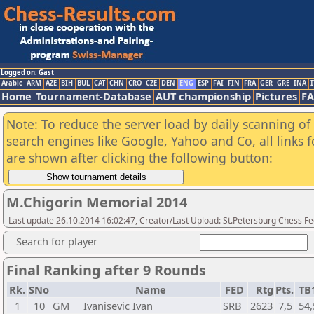
Logged on: Gast
Arabic
ARM
AZE
BIH
BUL
CAT
CHN
CRO
CZE
DEN
ENG
ESP
FAI
FIN
FRA
GER
GRE
INA
I
Home
Tournament-Database
AUT championship
Pictures
F
Note: To reduce the server load by daily scanning of a
search engines like Google, Yahoo and Co, all links 
are shown after clicking the following button:
M.Chigorin Memorial 2014
Last update 26.10.2014 16:02:47, Creator/Last Upload: St.Petersburg Chess F
Search for player
Final Ranking after 9 Rounds
Rk.
SNo
Name
FED
Rtg
Pts.
TB
1
10
GM
Ivanisevic Ivan
SRB
2623
7,5
54,