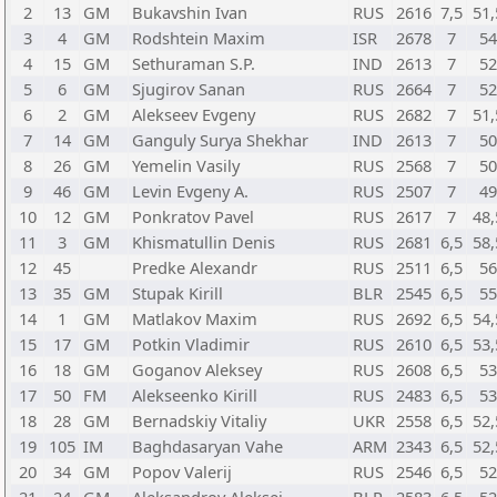
2
13
GM
Bukavshin Ivan
RUS
2616
7,5
51,
3
4
GM
Rodshtein Maxim
ISR
2678
7
54
4
15
GM
Sethuraman S.P.
IND
2613
7
52
5
6
GM
Sjugirov Sanan
RUS
2664
7
52
6
2
GM
Alekseev Evgeny
RUS
2682
7
51,
7
14
GM
Ganguly Surya Shekhar
IND
2613
7
50
8
26
GM
Yemelin Vasily
RUS
2568
7
50
9
46
GM
Levin Evgeny A.
RUS
2507
7
49
10
12
GM
Ponkratov Pavel
RUS
2617
7
48,
11
3
GM
Khismatullin Denis
RUS
2681
6,5
58,
12
45
Predke Alexandr
RUS
2511
6,5
56
13
35
GM
Stupak Kirill
BLR
2545
6,5
55
14
1
GM
Matlakov Maxim
RUS
2692
6,5
54,
15
17
GM
Potkin Vladimir
RUS
2610
6,5
53,
16
18
GM
Goganov Aleksey
RUS
2608
6,5
53
17
50
FM
Alekseenko Kirill
RUS
2483
6,5
53
18
28
GM
Bernadskiy Vitaliy
UKR
2558
6,5
52,
19
105
IM
Baghdasaryan Vahe
ARM
2343
6,5
52,
20
34
GM
Popov Valerij
RUS
2546
6,5
52