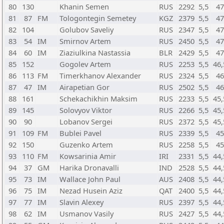
80
130
Khanin Semen
RUS
2292
5,5
47
81
87
FM
Tologontegin Semetey
KGZ
2379
5,5
47
82
104
Golubov Saveliy
RUS
2347
5,5
47
83
54
IM
Smirnov Artem
RUS
2450
5,5
47
84
60
IM
Ziaziulkina Nastassia
BLR
2429
5,5
47
85
152
Gogolev Artem
RUS
2253
5,5
46,
86
113
FM
Timerkhanov Alexander
RUS
2324
5,5
46
87
47
IM
Airapetian Gor
RUS
2502
5,5
46
88
161
Schekachikhin Maksim
RUS
2233
5,5
45,
89
145
Solovyov Viktor
RUS
2266
5,5
45,
90
90
Lobanov Sergei
RUS
2372
5,5
45,
91
109
FM
Bublei Pavel
RUS
2339
5,5
45
92
150
Guzenko Artem
RUS
2258
5,5
45
93
110
FM
Kowsarinia Amir
IRI
2331
5,5
44,
94
37
GM
Harika Dronavalli
IND
2528
5,5
44,
95
73
IM
Wallace John Paul
AUS
2408
5,5
44,
96
75
IM
Nezad Husein Aziz
QAT
2400
5,5
44,
97
77
IM
Slavin Alexey
RUS
2397
5,5
44,
98
62
IM
Usmanov Vasily
RUS
2427
5,5
44,