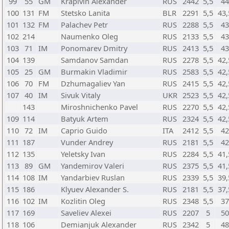
99
55
GM
Krapivin Alexander
RUS
2442
5,5
44
100
131
FM
Stetsko Lanita
BLR
2291
5,5
43,
101
132
FM
Palachev Petr
RUS
2288
5,5
43
102
214
Naumenko Oleg
RUS
2133
5,5
43
103
71
IM
Ponomarev Dmitry
RUS
2413
5,5
43
104
139
Samdanov Samdan
RUS
2278
5,5
42,
105
25
GM
Burmakin Vladimir
RUS
2583
5,5
42,
106
70
FM
Dzhumagaliev Yan
RUS
2415
5,5
42,
107
40
IM
Sivuk Vitaly
UKR
2523
5,5
42,
143
Miroshnichenko Pavel
RUS
2270
5,5
42,
109
114
Batyuk Artem
RUS
2324
5,5
42,
110
72
IM
Caprio Guido
ITA
2412
5,5
42
111
187
Vunder Andrey
RUS
2181
5,5
42
112
135
Yeletsky Ivan
RUS
2284
5,5
41,
113
89
GM
Yandemirov Valeri
RUS
2375
5,5
41,
114
108
IM
Yandarbiev Ruslan
RUS
2339
5,5
39,
115
186
Klyuev Alexander S.
RUS
2181
5,5
37,
116
102
IM
Kozlitin Oleg
RUS
2348
5,5
37
117
169
Saveliev Alexei
RUS
2207
5
50
118
106
Demianjuk Alexander
RUS
2342
5
48