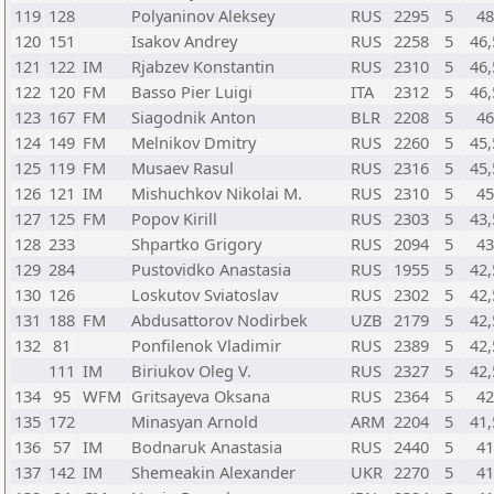
119
128
Polyaninov Aleksey
RUS
2295
5
48
120
151
Isakov Andrey
RUS
2258
5
46,
121
122
IM
Rjabzev Konstantin
RUS
2310
5
46,
122
120
FM
Basso Pier Luigi
ITA
2312
5
46,
123
167
FM
Siagodnik Anton
BLR
2208
5
46
124
149
FM
Melnikov Dmitry
RUS
2260
5
45,
125
119
FM
Musaev Rasul
RUS
2316
5
45,
126
121
IM
Mishuchkov Nikolai M.
RUS
2310
5
45
127
125
FM
Popov Kirill
RUS
2303
5
43,
128
233
Shpartko Grigory
RUS
2094
5
43
129
284
Pustovidko Anastasia
RUS
1955
5
42,
130
126
Loskutov Sviatoslav
RUS
2302
5
42,
131
188
FM
Abdusattorov Nodirbek
UZB
2179
5
42,
132
81
Ponfilenok Vladimir
RUS
2389
5
42,
111
IM
Biriukov Oleg V.
RUS
2327
5
42,
134
95
WFM
Gritsayeva Oksana
RUS
2364
5
42
135
172
Minasyan Arnold
ARM
2204
5
41,
136
57
IM
Bodnaruk Anastasia
RUS
2440
5
41
137
142
IM
Shemeakin Alexander
UKR
2270
5
41