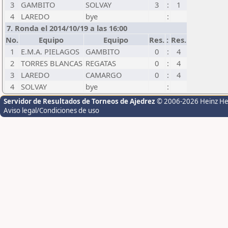
3
GAMBITO
SOLVAY
3
:
1
4
LAREDO
bye
:
7. Ronda el 2014/10/19 a las 16:00
No.
Equipo
Equipo
Res.
:
Res.
1
E.M.A. PIELAGOS
GAMBITO
0
:
4
2
TORRES BLANCAS
REGATAS
0
:
4
3
LAREDO
CAMARGO
0
:
4
4
SOLVAY
bye
:
Servidor de Resultados de Torneos de Ajedrez
© 2006-2026 Heinz H
Aviso legal/Condiciones de uso