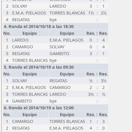
2
SOLVAY
LAREDO
3
:
1
3
E.M.A. PIELAGOS
TORRES BLANCAS
1½
:
2½
4
REGATAS
bye
:
4. Ronda el 2014/10/18 a las 18:30
No.
Equipo
Equipo
Res.
:
Res.
1
LAREDO
E.M.A. PIELAGOS
0
:
4
2
CAMARGO
SOLVAY
0
:
4
3
REGATAS
GAMBITO
3
:
1
4
TORRES BLANCAS
bye
:
5. Ronda el 2014/10/19 a las 09:30
No.
Equipo
Equipo
Res.
:
Res.
1
SOLVAY
REGATAS
½
:
3½
2
E.M.A. PIELAGOS
CAMARGO
2
:
2
3
TORRES BLANCAS
LAREDO
3½
:
½
4
GAMBITO
bye
:
6. Ronda el 2014/10/19 a las 12:00
No.
Equipo
Equipo
Res.
:
Res.
1
CAMARGO
TORRES BLANCAS
1
:
3
2
REGATAS
E.M.A. PIELAGOS
4
:
0