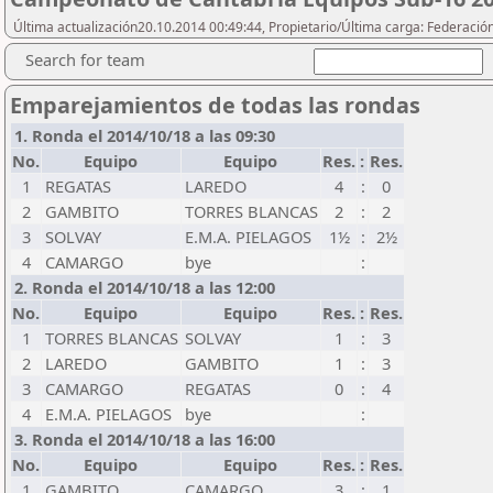
Última actualización20.10.2014 00:49:44, Propietario/Última carga: Federació
Search for team
Emparejamientos de todas las rondas
1. Ronda el 2014/10/18 a las 09:30
No.
Equipo
Equipo
Res.
:
Res.
1
REGATAS
LAREDO
4
:
0
2
GAMBITO
TORRES BLANCAS
2
:
2
3
SOLVAY
E.M.A. PIELAGOS
1½
:
2½
4
CAMARGO
bye
:
2. Ronda el 2014/10/18 a las 12:00
No.
Equipo
Equipo
Res.
:
Res.
1
TORRES BLANCAS
SOLVAY
1
:
3
2
LAREDO
GAMBITO
1
:
3
3
CAMARGO
REGATAS
0
:
4
4
E.M.A. PIELAGOS
bye
:
3. Ronda el 2014/10/18 a las 16:00
No.
Equipo
Equipo
Res.
:
Res.
1
GAMBITO
CAMARGO
3
:
1