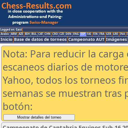
Logged on: Gast
Arabic
ARM
AZE
BIH
BUL
CAT
CHN
CRO
CZE
DEN
ENG
ESP
FAI
FIN
FRA
GER
GRE
INA
I
Inicio
Base de datos de torneos
Campeonato AUT
Imágenes
Nota: Para reducir la carga 
escaneos diarios de motor
Yahoo, todos los torneos f
semanas se muestran tras p
botón:
Campeonato de Cantabria Equipos Sub-16 2