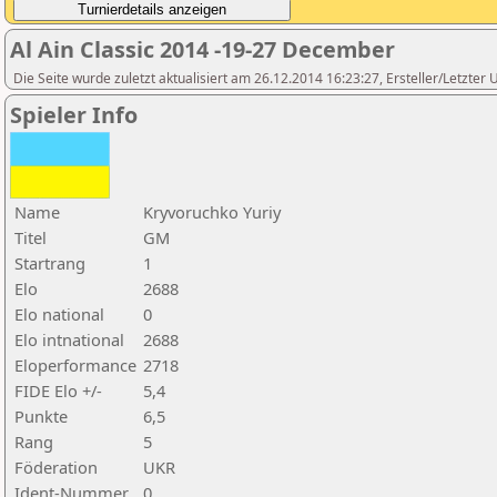
Al Ain Classic 2014 -19-27 December
Die Seite wurde zuletzt aktualisiert am 26.12.2014 16:23:27, Ersteller/Letzter 
Spieler Info
Name
Kryvoruchko Yuriy
Titel
GM
Startrang
1
Elo
2688
Elo national
0
Elo intnational
2688
Eloperformance
2718
FIDE Elo +/-
5,4
Punkte
6,5
Rang
5
Föderation
UKR
Ident-Nummer
0