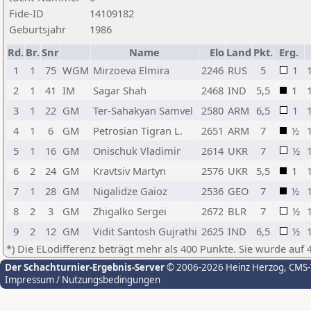
Fide-ID
14109182
Geburtsjahr
1986
Rd.
Br.
Snr
Name
Elo
Land
Pkt.
Erg.
1
1
75
WGM
Mirzoeva Elmira
2246
RUS
5
1
2
1
41
IM
Sagar Shah
2468
IND
5,5
1
3
1
22
GM
Ter-Sahakyan Samvel
2580
ARM
6,5
1
4
1
6
GM
Petrosian Tigran L.
2651
ARM
7
½
5
1
16
GM
Onischuk Vladimir
2614
UKR
7
½
6
2
24
GM
Kravtsiv Martyn
2576
UKR
5,5
1
7
1
28
GM
Nigalidze Gaioz
2536
GEO
7
½
8
2
3
GM
Zhigalko Sergei
2672
BLR
7
½
9
2
12
GM
Vidit Santosh Gujrathi
2625
IND
6,5
½
*) Die ELodifferenz beträgt mehr als 400 Punkte. Sie wurde auf 
Der Schachturnier-Ergebnis-Server
© 2006-2026 Heinz Herzog
, CMS
Impressum / Nutzungsbedingungen