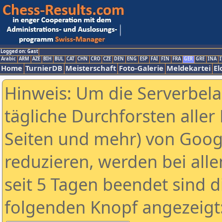
Logged on: Gast
Arabic
ARM
AZE
BIH
BUL
CAT
CHN
CRO
CZE
DEN
ENG
ESP
FAI
FIN
FRA
GER
GRE
INA
I
Home
TurnierDB
Meisterschaft
Foto-Galerie
Meldekartei
El
Hinweis: Um die Serverbel
tägliche Durchforsten aller 
Seiten und mehr) von Goog
reduzieren, werden bei alle
seit 5 Tagen beendet sind d
folgenden Knopf angezeigt