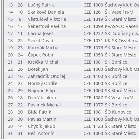
13
28
Lučný Patrik
CZE
1000
Šachový klub O
14
10
Skalková Daniela
CZE
1261
ŠK Veselí n/M
15
8
Všetulová Viktorie
CZE
1319
ŠK Staré Město
16
17
Šebestová Pavlína
CZE
1099
KVASACO Vacen
17
11
Lacina Josef
CZE
1232
ŠK Dubňany o.s
18
25
Svozil David
CZE
1031
KK-ŠK Osvětima
19
23
Katrňák Michal
CZE
1076
ŠK Staré Město
20
24
Čapek Robin
CZE
1059
ŠK Staré Město
21
21
Krsička Michal
CZE
1081
SK Boršice
22
26
Botek Jan
CZE
1000
Šachový klub O
23
16
Zahradník Ondřej
CZE
1100
SK Boršice
24
27
Horský Ondřej
CZE
1000
SK Boršice
25
29
Najman Filip
CZE
1000
ŠK Staré Město
26
18
Dvořák Jakub
CZE
1087
ŠK Veselí n/M
27
22
Pavlínek Michal
CZE
1077
SK Boršice
28
20
Bída Patrik
CZE
1081
ŠO Kunovice
29
30
Pavlas Martin
CZE
1000
Šachový klub O
30
14
Chybík Jakub
CZE
1123
ŠK Staré Město
31
31
Pešl Antonín
CZE
1000
ŠK Staré Město