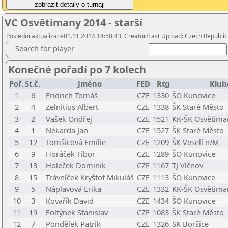
VC Osvětimany 2014 - starší
Poslední aktualizace01.11.2014 14:50:43, Creator/Last Upload: Czech Republic
Search for player
Konečné pořadí po 7 kolech
Poř.
St.č.
Jméno
FED
Rtg
Klub
1
6
Fridrich Tomáš
CZE
1330
ŠO Kunovice
2
4
Zelnitius Albert
CZE
1338
ŠK Staré Město
3
2
Vašek Ondřej
CZE
1521
KK-ŠK Osvětima
4
1
Nekarda Jan
CZE
1527
ŠK Staré Město
5
12
Tomšicová Emílie
CZE
1209
ŠK Veselí n/M
6
9
Horáček Tibor
CZE
1289
ŠO Kunovice
7
13
Holeček Dominik
CZE
1167
TJ Vlčnov
8
15
Trávníček Kryštof Mikuláš
CZE
1113
ŠO Kunovice
9
5
Náplavová Erika
CZE
1332
KK-ŠK Osvětima
10
3
Kovařík David
CZE
1434
ŠO Kunovice
11
19
Foltýnek Stanislav
CZE
1083
ŠK Staré Město
12
7
Pondělek Patrik
CZE
1326
SK Boršice