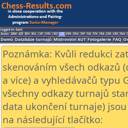
Logged on: Gast
Arabic
ARM
AZE
BIH
BUL
CAT
CHN
CRO
CZE
DEN
ENG
ESP
FAI
FIN
FRA
GER
GRE
INA
I
Domů
Databáze turnajů
Mistrovství AUT
Fotogalerie
FAQ
On
Poznámka: Kvůli redukci za
skenováním všech odkazů (
a více) a vyhledávačů typu 
všechny odkazy turnajů star
data ukončení turnaje) jsou
na následující tlačítko: