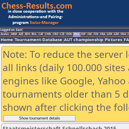
Logged on: Gast
Arabic
ARM
AZE
BIH
BUL
CAT
CHN
CRO
CZE
DEN
ENG
ESP
FAI
FIN
FRA
GER
GRE
INA
I
Home
Tournament-Database
AUT championship
Pictures
F
Note: To reduce the server 
all links (daily 100.000 sit
engines like Google, Yahoo a
tournaments older than 5 d
shown after clicking the fol
Staatsmeisterschaft Schnellschach 2015