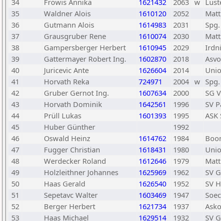
34
Fröwis Annika
1621432
2063
w
Lust
35
Waldner Alois
1610120
2052
Matt
36
Gutmann Alois
1614983
2031
Spg.
37
Grausgruber Rene
1610074
2030
Matt
38
Gampersberger Herbert
1610945
2029
Irdn
39
Gattermayer Robert Ing.
1602870
2018
Asvo
40
Juricevic Ante
1626604
2014
Unio
41
Horvath Reka
724971
2004
w
Spg.
42
Gruber Gernot Ing.
1607634
2000
SG V
43
Horvath Dominik
1642561
1996
SV 
44
Prüll Lukas
1601393
1995
ASK 
45
Huber Günther
1992
46
Oswald Heinz
1614762
1984
Boom
47
Fugger Christian
1618431
1980
Unio
48
Werdecker Roland
1612646
1979
Matt
49
Holzleithner Johannes
1625969
1962
SV 
50
Haas Gerald
1626540
1952
SV H
51
Sepetavc Walter
1603469
1947
Soe
52
Berger Herbert
1621734
1937
Asko
53
Haas Michael
1629514
1932
SV 