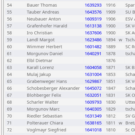
54
Bauer Thomas
1639293
1916
Spar
55
Tauber Andreas
1643576
1909
SU B
56
Neubauer Anton
1609319
1906
ESV 
57
Grafenhofer Harald
1613138
1900
SK V
58
Iro Christian
1637606
1900
SK A
59
Landl Margot
1623486
1894
w
Tsch
60
Wimmer Herbert
1601482
1889
SC R
61
Morgunov Daniel
1640291
1878
tsch
62
Elbl Dietmar
1876
63
Karall Lorenz
1604058
1871
SK B
64
Mulaj Jakup
1631004
1853
Scha
65
Grabenweger Hans
1629867
1851
SK V
66
Schobesberger Alexander
1645072
1847
Scha
67
Blohberger Felix
1632051
1831
SK O
68
Scharler Walter
1609793
1830
Utte
69
Morgunov Marc
1640305
1829
tsch
70
Riedler Sebastian
1631349
1812
SV 
71
Polterauer Chiara
1638165
1811
w
Bretz
72
Voglmayr Siegfried
1641018
1810
Sc O