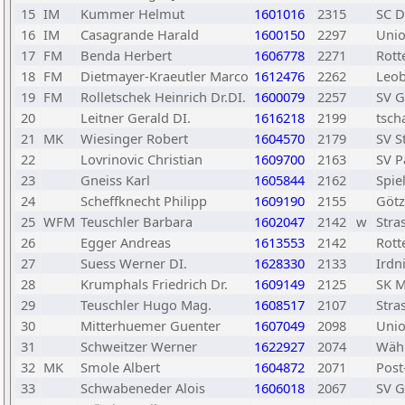
15
IM
Kummer Helmut
1601016
2315
SC D
16
IM
Casagrande Harald
1600150
2297
Unio
17
FM
Benda Herbert
1606778
2271
Rot
18
FM
Dietmayer-Kraeutler Marco
1612476
2262
Leo
19
FM
Rolletschek Heinrich Dr.DI.
1600079
2257
SV 
20
Leitner Gerald DI.
1616218
2199
tsch
21
MK
Wiesinger Robert
1604570
2179
SV S
22
Lovrinovic Christian
1609700
2163
SV 
23
Gneiss Karl
1605844
2162
Spie
24
Scheffknecht Philipp
1609190
2155
Götz
25
WFM
Teuschler Barbara
1602047
2142
w
Stra
26
Egger Andreas
1613553
2142
Rot
27
Suess Werner DI.
1628330
2133
Irdn
28
Krumphals Friedrich Dr.
1609149
2125
SK M
29
Teuschler Hugo Mag.
1608517
2107
Stra
30
Mitterhuemer Guenter
1607049
2098
Unio
31
Schweitzer Werner
1622927
2074
Währ
32
MK
Smole Albert
1604872
2071
Post
33
Schwabeneder Alois
1606018
2067
SV G