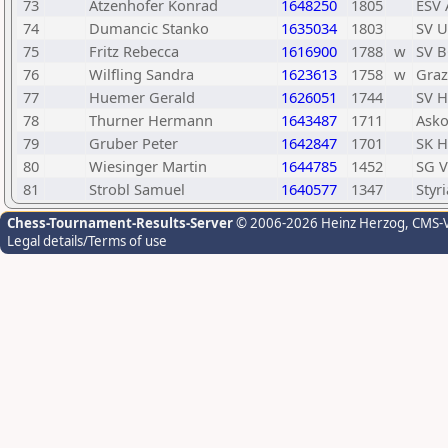
73
Atzenhofer Konrad
1648250
1805
ESV 
74
Dumancic Stanko
1635034
1803
SV U
75
Fritz Rebecca
1616900
1788
w
SV B
76
Wilfling Sandra
1623613
1758
w
Graz
77
Huemer Gerald
1626051
1744
SV H
78
Thurner Hermann
1643487
1711
Asko
79
Gruber Peter
1642847
1701
SK H
80
Wiesinger Martin
1644785
1452
SG V
81
Strobl Samuel
1640577
1347
Styr
Chess-Tournament-Results-Server
© 2006-2026 Heinz Herzog
, CMS-
Legal details/Terms of use