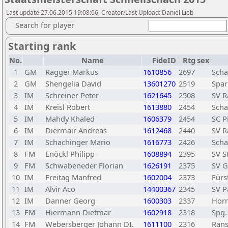
Last update 27.06.2015 19:08:06, Creator/Last Upload: Daniel Lieb
Search for player
Starting rank
No.
Name
FideID
Rtg
sex
1
GM
Ragger Markus
1610856
2697
Scha
2
GM
Shengelia David
13601270
2519
Spar
3
IM
Schreiner Peter
1621645
2508
SV R
4
IM
Kreisl Robert
1613880
2454
Scha
5
IM
Mahdy Khaled
1606379
2454
SC P
6
IM
Diermair Andreas
1612468
2440
SV R
7
IM
Schachinger Mario
1616773
2426
Scha
8
FM
Enöckl Philipp
1608894
2395
SV S
9
FM
Schwabeneder Florian
1626191
2375
SV G
10
IM
Freitag Manfred
1602004
2373
Fürs
11
IM
Alvir Aco
14400367
2345
SV 
12
IM
Danner Georg
1600303
2337
Horn
13
FM
Hiermann Dietmar
1602918
2318
Spg.
14
FM
Webersberger Johann DI.
1611100
2316
Ran