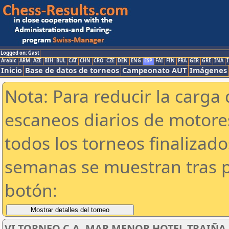
Logged on: Gast
Arabic
ARM
AZE
BIH
BUL
CAT
CHN
CRO
CZE
DEN
ENG
ESP
FAI
FIN
FRA
GER
GRE
INA
I
Inicio
Base de datos de torneos
Campeonato AUT
Imágenes
Nota: Para reducir la carga 
escaneos diarios de motor
todos los torneos finalizad
semanas se muestran tras p
botón:
VI TORNEO C.A. MAR MENOR HOTEL TRAIÑA SU