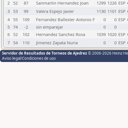
2
52
87
Sanmartin Hernandez Joan
1299
1226
ESP
3
53
99
Valera Espejo Javier
1130
1101
ESP
4
55
109
Fernandez Ballester Antonio F
0
0
ESP
5
74
-2
sin emparejar
0
0
6
52
102
Hernandez Sanchez Rosa
1039
1020
ESP
7
54
110
Jimenez Zapata Nuria
0
0
ESP
Servidor de Resultados de Torneos de Ajedrez
© 2006-2026 Heinz H
Aviso legal/Condiciones de uso