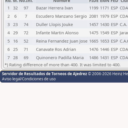
Rd.
M.
No.Ini.
Nombre
FIDE
EloN
FED
Clu
1
32
97
Bazar Herrera Ivan
1199
1171
ESP
CDA
2
6
7
Escudero Manzano Sergio
2081
1979
ESP
CDA
3
23
74
Duller Llopis Jouke
1457
1430
ESP
C.A.
4
29
72
Infante Martin Alonso
1475
1549
ESP
Jar
5
16
52
Reina Fernandez Juan Jose
1665
1653
ESP
C.A.
6
25
71
Canavate Ros Adrian
1476
1446
ESP
CDA
7
28
69
Quinonero Padilla Maria
1486
1431
ESP
CDA
*) Rating difference of more than 400. It was limited to 400.
Servidor de Resultados de Torneos de Ajedrez
© 2006-2026 Heinz H
Aviso legal/Condiciones de uso