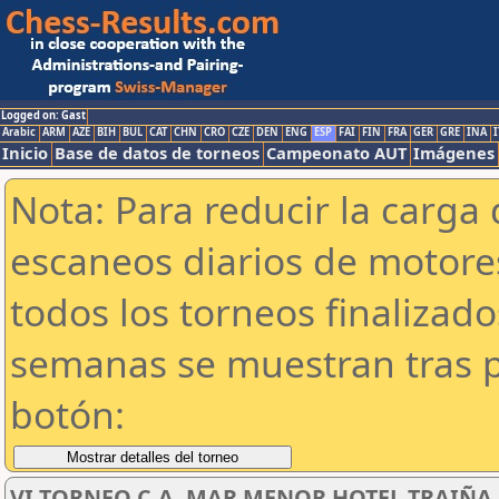
Logged on: Gast
Arabic
ARM
AZE
BIH
BUL
CAT
CHN
CRO
CZE
DEN
ENG
ESP
FAI
FIN
FRA
GER
GRE
INA
I
Inicio
Base de datos de torneos
Campeonato AUT
Imágenes
Nota: Para reducir la carga 
escaneos diarios de motor
todos los torneos finalizad
semanas se muestran tras p
botón:
VI TORNEO C.A. MAR MENOR HOTEL TRAIÑA SU