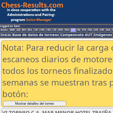
Logged on: Gast
Arabic
ARM
AZE
BIH
BUL
CAT
CHN
CRO
CZE
DEN
ENG
ESP
FAI
FIN
FRA
GER
GRE
INA
I
Inicio
Base de datos de torneos
Campeonato AUT
Imágenes
Nota: Para reducir la carga 
escaneos diarios de motor
todos los torneos finalizad
semanas se muestran tras p
botón:
VI TORNEO C.A. MAR MENOR HOTEL TRAIÑA SU