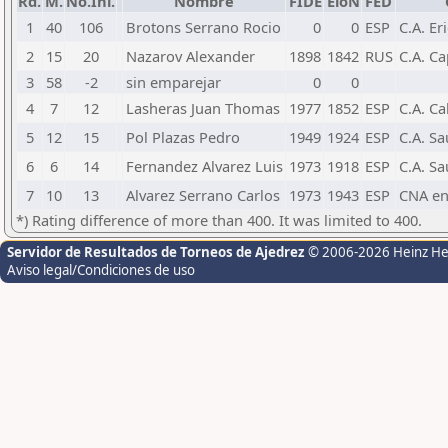
Rd.
M.
No.Ini.
Nombre
FIDE
EloN
FED
1
40
106
Brotons Serrano Rocio
0
0
ESP
C.A. Er
2
15
20
Nazarov Alexander
1898
1842
RUS
C.A. Ca
3
58
-2
sin emparejar
0
0
4
7
12
Lasheras Juan Thomas
1977
1852
ESP
C.A. C
5
12
15
Pol Plazas Pedro
1949
1924
ESP
C.A. Sa
6
6
14
Fernandez Alvarez Luis
1973
1918
ESP
C.A. Sa
7
10
13
Alvarez Serrano Carlos
1973
1943
ESP
CNA en
*) Rating difference of more than 400. It was limited to 400.
Servidor de Resultados de Torneos de Ajedrez
© 2006-2026 Heinz H
Aviso legal/Condiciones de uso