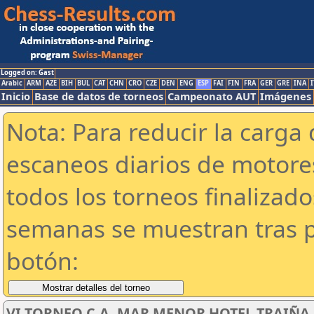
Logged on: Gast
Arabic
ARM
AZE
BIH
BUL
CAT
CHN
CRO
CZE
DEN
ENG
ESP
FAI
FIN
FRA
GER
GRE
INA
I
Inicio
Base de datos de torneos
Campeonato AUT
Imágenes
Nota: Para reducir la carga 
escaneos diarios de motor
todos los torneos finalizad
semanas se muestran tras p
botón:
VI TORNEO C.A. MAR MENOR HOTEL TRAIÑA SU