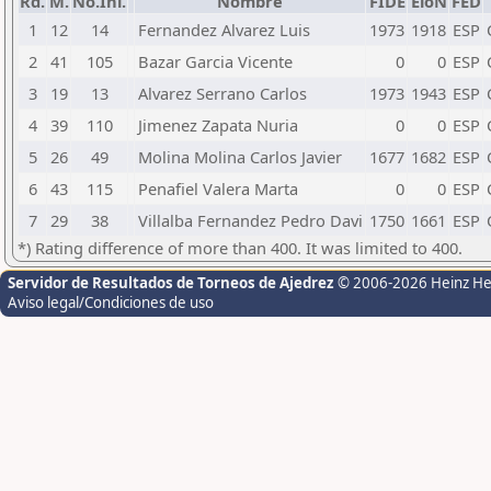
Rd.
M.
No.Ini.
Nombre
FIDE
EloN
FED
1
12
14
Fernandez Alvarez Luis
1973
1918
ESP
2
41
105
Bazar Garcia Vicente
0
0
ESP
3
19
13
Alvarez Serrano Carlos
1973
1943
ESP
4
39
110
Jimenez Zapata Nuria
0
0
ESP
5
26
49
Molina Molina Carlos Javier
1677
1682
ESP
6
43
115
Penafiel Valera Marta
0
0
ESP
7
29
38
Villalba Fernandez Pedro Davi
1750
1661
ESP
*) Rating difference of more than 400. It was limited to 400.
Servidor de Resultados de Torneos de Ajedrez
© 2006-2026 Heinz H
Aviso legal/Condiciones de uso