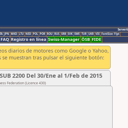
Servert
TA
JPN
MKD
LTU
NED
POL
POR
ROU
RUS
SRB
SVK
SWE
TUR
UKR
VIE
FontSize:11pt
FAQ
Registro en línea
Swiss-Manager
ÖSB
FIDE
aneos diarios de motores como Google o Yahoo,
 se muestran tras pulsar el siguiente botón:
B 2200 Del 30/Ene al 1/Feb de 2015
hess Federation (Licence 430)