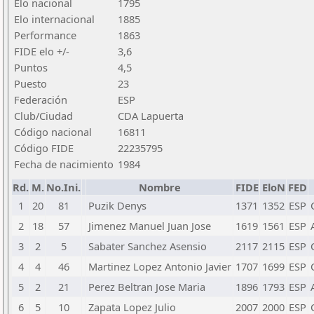
Elo nacional
1795
Elo internacional
1885
Performance
1863
FIDE elo +/-
3,6
Puntos
4,5
Puesto
23
Federación
ESP
Club/Ciudad
CDA Lapuerta
Código nacional
16811
Código FIDE
22235795
Fecha de nacimiento
1984
Rd.
M.
No.Ini.
Nombre
FIDE
EloN
FED
1
20
81
Puzik Denys
1371
1352
ESP
2
18
57
Jimenez Manuel Juan Jose
1619
1561
ESP
3
2
5
Sabater Sanchez Asensio
2117
2115
ESP
4
4
46
Martinez Lopez Antonio Javier
1707
1699
ESP
5
2
21
Perez Beltran Jose Maria
1896
1793
ESP
6
5
10
Zapata Lopez Julio
2007
2000
ESP