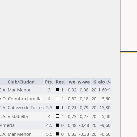
Club/Ciudad
Pts.
Res.
we
w-we
K
elo+/-
C.A. Mar Menor
3
1
0,92
0,08
20
1,60*)
A.D. Coimbra Jumilla
4
1
0,82
0,18
20
3,60
C.A. Cabezo de Torres
5,5
1
0,21
0,79
20
15,80
C.A. Vistabella
4
1
0,73
0,27
20
5,40
Almeria
4,5
0
0,48
-0,48
20
-9,60
C.A. Mar Menor
5,5
0
0,33
-0,33
20
-6,60