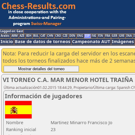
Logged on: Gast
Arabic
ARM
AZE
BIH
BUL
CAT
CHN
CRO
CZE
DEN
ENG
ESP
FAI
FIN
FRA
GER
GRE
INA
I
Inicio
Base de datos de torneos
Campeonato AUT
Imágenes
Nota: Para reducir la carga del servidor en los esc
todos los torneos finalizados hace más de 2 semanas
VI TORNEO C.A. MAR MENOR HOTEL TRAIÑA SU
Última actualización01.02.2015 18:44:29, Propietario/Última carga: Spanish C
Información de jugadores
Nombre
Martinez Minarro Francisco Jo
Ranking inicial
23