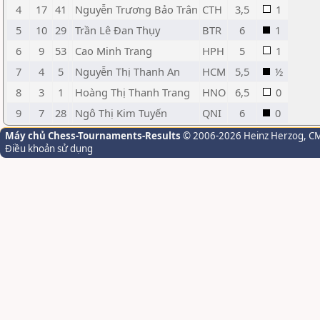
4
17
41
Nguyễn Trương Bảo Trân
CTH
3,5
1
5
10
29
Trần Lê Đan Thụy
BTR
6
1
6
9
53
Cao Minh Trang
HPH
5
1
7
4
5
Nguyễn Thị Thanh An
HCM
5,5
½
8
3
1
Hoàng Thị Thanh Trang
HNO
6,5
0
9
7
28
Ngô Thị Kim Tuyến
QNI
6
0
Máy chủ Chess-Tournaments-Results
© 2006-2026 Heinz Herzog
, C
Điều khoản sử dụng