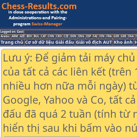
Logged on: Gast
Arabic
ARM
AZE
BIH
BUL
CAT
CHN
CRO
CZE
DEN
ENG
ESP
FAI
FIN
FRA
GER
GRE
INA
I
Trang chủ
Cơ sở dữ liệu Giải đấu
Giải vô địch AUT
Kho ảnh
H
Lưu ý: Để giảm tải máy chủ
của tất cả các liên kết (trê
nhiều hơn nữa mỗi ngày) t
Google, Yahoo và Co, tất cả 
đấu đã quá 2 tuần (tính từ 
hiển thị sau khi bấm vào nú