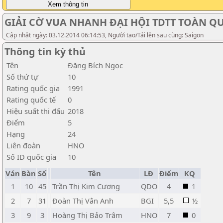
GIẢI CỜ VUA NHANH ĐẠI HỘI TDTT TOÀN QUỐ
Cập nhật ngày: 03.12.2014 06:14:53, Người tạo/Tải lên sau cùng: Saigon
Thông tin kỳ thủ
Tên
Đặng Bích Ngọc
Số thứ tự
10
Rating quốc gia
1991
Rating quốc tế
0
Hiệu suất thi đấu
2018
Điểm
5
Hạng
24
Liên đoàn
HNO
Số ID quốc gia
10
Ván
Bàn
Số
Tên
LĐ
Điểm
KQ
1
10
45
Trần Thị Kim Cương
QDO
4
1
2
7
31
Đoàn Thị Vân Anh
BGI
5,5
½
3
9
3
Hoàng Thị Bảo Trâm
HNO
7
0