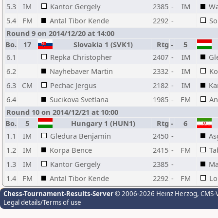
5.3
IM
Kantor Gergely
2385
-
IM
Wa
5.4
FM
Antal Tibor Kende
2292
-
So
Round 9 on 2014/12/20 at 14:00
Bo.
17
Slovakia 1 (SVK1)
Rtg
-
5
6.1
Repka Christopher
2407
-
IM
Gl
6.2
Nayhebaver Martin
2332
-
IM
Ko
6.3
CM
Pechac Jergus
2182
-
IM
Ka
6.4
Sucikova Svetlana
1985
-
FM
An
Round 10 on 2014/12/21 at 10:00
Bo.
5
Hungary 1 (HUN1)
Rtg
-
6
1.1
IM
Gledura Benjamin
2450
-
As
1.2
IM
Korpa Bence
2415
-
FM
Ta
1.3
IM
Kantor Gergely
2385
-
Ma
1.4
FM
Antal Tibor Kende
2292
-
FM
Lo
Chess-Tournament-Results-Server
© 2006-2026 Heinz Herzog
, CMS-
Legal details/Terms of use