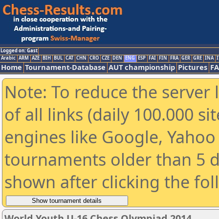
Logged on: Gast
Arabic
ARM
AZE
BIH
BUL
CAT
CHN
CRO
CZE
DEN
ENG
ESP
FAI
FIN
FRA
GER
GRE
INA
I
Home
Tournament-Database
AUT championship
Pictures
F
Note: To reduce the server 
of all links (daily 100.000 s
engines like Google, Yahoo a
tournaments older than 5 d
shown after clicking the fo
World Youth U-16 Chess Olympiad 2014