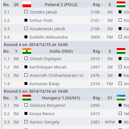
Bo.
26
Poland 2 (POL2)
Rtg
-
5
3.1
Szostko Jakub
2168
-
IM
Gl
3.2
Snihur Piotr
2161
-
IM
Ko
3.3
Kosakowski Jakub
2106
-
IM
Ka
3.4
Dadello Aleksandra
2009
-
FM
An
Round 4 on 2014/12/15 at 14:00
Bo.
1
India (IND)
Rtg
-
5
1.1
IM
Ghosh Diptayan
2516
-
IM
Gl
1.2
IM
Karthikeyan Murali
2497
-
IM
Ko
1.3
IM
Aravindh Chithambaram Vr.
2476
-
IM
Ka
1.4
Kumaran Balaji
2316
-
FM
An
Round 5 on 2014/12/16 at 14:00
Bo.
5
Hungary 1 (HUN1)
Rtg
-
21
3.1
IM
Gledura Benjamin
2450
-
Ni
3.2
IM
Korpa Bence
2415
-
Ya
3.3
IM
Kantor Gergely
2385
-
WFM
Ab