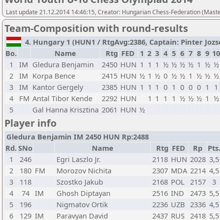
Last update 21.12.2014 14:46:15, Creator: Hungarian Chess-Federation (M
Team-Composition with round-results
4. Hungary 1 (HUN1 / RtgAvg:2386, Captain: Pinter Jozsef
Bo.
Name
Rtg
FED
1
2
3
4
5
6
7
8
9
10
1
IM
Gledura Benjamin
2450
HUN
1
1
1
½
½
½
½
1
½
½
2
IM
Korpa Bence
2415
HUN
½
1
½
0
½
½
1
½
½
½
3
IM
Kantor Gergely
2385
HUN
1
1
1
0
1
0
0
0
1
1
4
FM
Antal Tibor Kende
2292
HUN
1
1
1
1
½
½
½
1
½
5
Gal Hanna Krisztina
2061
HUN
½
Player info
Gledura Benjamin IM 2450 HUN Rp:2488
Rd.
SNo
Name
Rtg
FED
Rp
Pts
1
246
Egri Laszlo Jr.
2118
HUN
2028
3,5
2
180
FM
Morozov Nichita
2307
MDA
2214
4,5
3
118
Szostko Jakub
2168
POL
2157
3
4
74
IM
Ghosh Diptayan
2516
IND
2473
5,5
5
196
Nigmatov Ortik
2236
UZB
2336
4,5
6
129
IM
Paravyan David
2437
RUS
2418
5,5