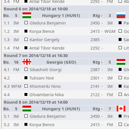
3.4
FM
Antal Tibor Kende
2292
-
FM
Ab
Round 6 on 2014/12/18 at 10:00
Bo.
5
Hungary 1 (HUN1)
Rtg
-
3
1.1
IM
Gledura Benjamin
2450
-
IM
Pa
1.2
IM
Korpa Bence
2415
-
WGM
Go
1.3
IM
Kantor Gergely
2385
-
Sa
1.4
FM
Antal Tibor Kende
2292
-
Li
Round 7 on 2014/12/18 at 16:30
Bo.
16
Georgia (GEO)
Rtg
-
5
4.1
FM
Sibashvili Giorgi
2387
-
IM
Gl
4.2
Tutisani Noe
2301
-
IM
Ko
4.3
WFM
Khomeriki Nino
2141
-
IM
Ka
4.4
Ghvamberia Nika
2122
-
FM
An
Round 8 on 2014/12/19 at 14:00
Bo.
5
Hungary 1 (HUN1)
Rtg
-
7
5.1
IM
Gledura Benjamin
2450
-
IM
Pr
5.2
IM
Korpa Bence
2415
-
FM
Ca