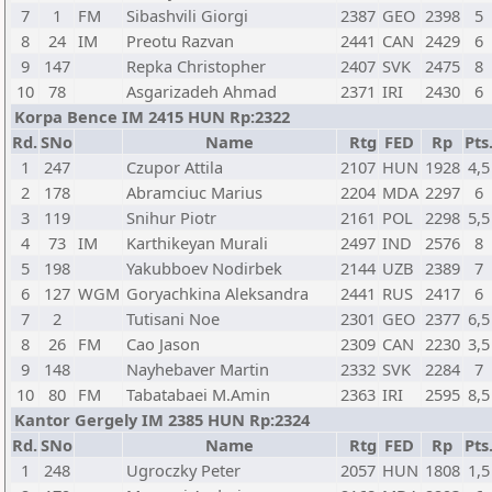
7
1
FM
Sibashvili Giorgi
2387
GEO
2398
5
8
24
IM
Preotu Razvan
2441
CAN
2429
6
9
147
Repka Christopher
2407
SVK
2475
8
10
78
Asgarizadeh Ahmad
2371
IRI
2430
6
Korpa Bence IM 2415 HUN Rp:2322
Rd.
SNo
Name
Rtg
FED
Rp
Pts
1
247
Czupor Attila
2107
HUN
1928
4,5
2
178
Abramciuc Marius
2204
MDA
2297
6
3
119
Snihur Piotr
2161
POL
2298
5,5
4
73
IM
Karthikeyan Murali
2497
IND
2576
8
5
198
Yakubboev Nodirbek
2144
UZB
2389
7
6
127
WGM
Goryachkina Aleksandra
2441
RUS
2417
6
7
2
Tutisani Noe
2301
GEO
2377
6,5
8
26
FM
Cao Jason
2309
CAN
2230
3,5
9
148
Nayhebaver Martin
2332
SVK
2284
7
10
80
FM
Tabatabaei M.Amin
2363
IRI
2595
8,5
Kantor Gergely IM 2385 HUN Rp:2324
Rd.
SNo
Name
Rtg
FED
Rp
Pts
1
248
Ugroczky Peter
2057
HUN
1808
1,5