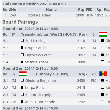
Gal Hanna Krisztina 2061 HUN Rp:0
Rd.
SNo
Name
Rtg
FED
Rp
Pts
1
249
Szukics Adam
2000
HUN
1952
6,5
Board Pairings
Round 1 on 2014/12/13 at 14:00
Bo.
31
Transdanubium West 2 (HUN7)
Rtg
-
5
5.1
Egri Laszlo Jr.
2118
-
IM
Gl
5.2
Czupor Attila
2107
-
IM
Ko
5.3
Ugroczky Peter
2057
-
IM
Ka
5.4
Szukics Adam
2000
-
Ga
Round 2 on 2014/12/14 at 10:00
Bo.
5
Hungary 1 (HUN1)
Rtg
-
20
8.1
IM
Gledura Benjamin
2450
-
FM
Mo
8.2
IM
Korpa Bence
2415
-
Ab
8.3
IM
Kantor Gergely
2385
-
Ma
8.4
FM
Antal Tibor Kende
2292
-
Ch
Round 3 on 2014/12/14 at 16:30