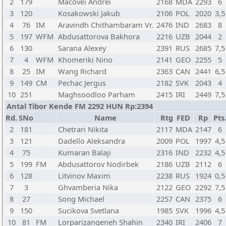
2
179
Macovei Andrei
2168
MDA
2293
6
3
120
Kosakowski Jakub
2106
POL
2020
3,5
4
76
IM
Aravindh Chithambaram Vr.
2476
IND
2683
8
5
197
WFM
Abdusattorova Bakhora
2216
UZB
2044
2
6
130
Sarana Alexey
2391
RUS
2685
7,5
7
4
WFM
Khomeriki Nino
2141
GEO
2255
5
8
25
IM
Wang Richard
2363
CAN
2441
6,5
9
149
CM
Pechac Jergus
2182
SVK
2043
4
10
251
Maghsoodloo Parham
2415
IRI
2449
7,5
Antal Tibor Kende FM 2292 HUN Rp:2394
Rd.
SNo
Name
Rtg
FED
Rp
Pts
2
181
Chetrari Nikita
2117
MDA
2147
6
3
121
Dadello Aleksandra
2009
POL
1997
4,5
4
75
Kumaran Balaji
2316
IND
2232
4,5
5
199
FM
Abdusattorov Nodirbek
2186
UZB
2112
6
6
128
Litvinov Maxim
2238
RUS
1924
0,5
7
3
Ghvamberia Nika
2122
GEO
2292
7,5
8
27
Song Michael
2257
CAN
2375
6
9
150
Sucikova Svetlana
1985
SVK
1996
4,5
10
81
FM
Lorparizangeneh Shahin
2340
IRI
2406
7