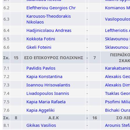
6.2
Eleftheriou Georgios Chr
-
Komianos M
Karousos-Theodorakis
6.3
-
Vasilopoulo
Nikolaos
6.4
Hadjinicolaou Andreas
-
Leftheriotis
6.5
Kokkota Fotini
-
Sklavounou K
6.6
Gkeli Foteini
-
Sklavounou 
ΠΕΙΡΑΪΚ
Σκ.
15
ΕΣΟ ΕΠΙΚΟΥΡΟΣ ΠΟΛΙΧΝΗΣ
-
7
ΣΚΑΚ
7.1
Pavlidis Pavlos
-
Karakatsani
7.2
Kapia Konstantina
-
Alexakis Ge
7.3
Ioannou Hrisovalantis
-
Alexakis Dim
7.4
Livadopoulos Ioannis
-
Tsaklas Geo
7.5
Kapia Maria Rafaela
-
Psofimi Mili
7.6
Kapia Aggeliki
-
Bichaki Our
Σκ.
8
Α.Ε.Κ
-
16
ΣΟ ΛΙ
8.1
Gkikas Vasilios
-
Arounis Ste