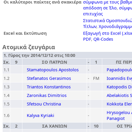
Οι καλύτεροι παίκτες ανά σκακιέρα
σύμφωνα με τους βαθμ
απόδοση σε Έλο
,
σύμφω
επιτυχίας
Στατιστικά Ομοσπονδιώ
Τίτλων
,
Χρονοδιάγραμμ
Excel και Εκτύπωση
Εξαγωγή στο Excel (.xlsx
PDF
,
QR-Codes
Ατομικά ζευγάρια
1. Γύρος την 2014/12/12 στις 10:00
Σκ.
9
ΣΟ ΠΑΤΡΩΝ
-
1
ΠΣ ΠΕΡ
1.1
Stamatopoulos Apostolos
-
Papadopoul
1.2
Stefanatos Gerasimos
-
FM
Ioannidis Ev
1.3
Triantos Konstantinos
-
Katopodis D
1.4
Zaronikas Dimitrios
-
Abelakiotis 
1.5
Sfetsou Christina
-
Kokkota Elen
Hrysogelou 
1.6
Kalyva Kyriaki
-
Panagiot
Σκ.
2
ΣΑ ΧΑΝΙΩΝ
-
10
ΟΣ ΤΡ