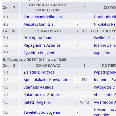
ΠΕΙΡΑΪΚΟΣ ΟΜΙΛΟΣ
Σκ.
7
-
4
ΣΟ ΠΟ
ΣΚΑΚΙΣΤΩΝ
4.1
Karakatsanis Nikolaos
-
Gouloutis N
4.3
Alexakis Dimitris
-
Nikolakis Pa
Σκ.
13
ΣΟ ΚΑΤΕΡΙΝΗΣ
-
15
ΕΣΟ ΕΠΙΚΟΥ
7.1
Prokopiou Ioannis
-
Pavlidis Pav
7.3
Papagiannis Asterios
-
Ioannou Hri
7.5
Syvridou Polixeni
-
Kapia Konst
5. Γύρος την 2014/12/14 στις 10:00
Σκ.
3
ΣΟ ΚΑΒΑΛΑΣ
-
1
ΠΣ ΠΕΡ
1.1
Zisiadis Dimitrios
-
Papadopoul
1.2
Apostolakakis Konstantinos
-
FM
Ioannidis Ev
1.3
Stamatis Vasilios
-
Katopodis D
1.4
Kalamoukos Grigorios
-
Abelakiotis 
1.5
Kafetzi Angeliki
-
WFM
Avramidou A
Hrysogelou 
1.6
Tsivelekidou Evgenia
-
Panagiot