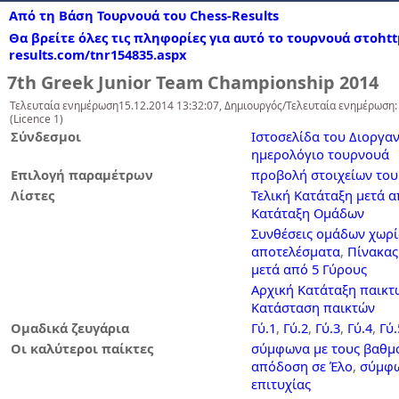
Από τη Βάση Τουρνουά του Chess-Results
Θα βρείτε όλες τις πληφορίες για αυτό το τουρνουά στοhttp
results.com/tnr154835.aspx
7th Greek Junior Team Championship 2014
Τελευταία ενημέρωση15.12.2014 13:32:07, Δημιουργός/Τελευταία ενημέρωση:
(Licence 1)
Σύνδεσμοι
Ιστοσελίδα του Διοργα
ημερολόγιο τουρνουά
Επιλογή παραμέτρων
προβολή στοιχείων το
Λίστες
Τελική Κατάταξη μετά α
Κατάταξη Ομάδων
Συνθέσεις ομάδων χωρί
αποτελέσματα
,
Πίνακας
μετά από 5 Γύρους
Αρχική Κατάταξη παικτ
Κατάσταση παικτών
Ομαδικά ζευγάρια
Γύ.1
,
Γύ.2
,
Γύ.3
,
Γύ.4
,
Γύ.
Οι καλύτεροι παίκτες
σύμφωνα με τους βαθμ
απόδοση σε Έλο
,
σύμφω
επιτυχίας