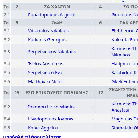
Σκ.
2
ΣΑ ΧΑΝΙΩΝ
-
4
ΣΟ ΠΟ
2.1
Papadopoulos Argirios
-
Gouloutis N
Σκ.
5
ΟΦΗ
-
6
ΣΑΚ ΑΡ
3.1
Vitsaxakis Nikolaos
-
Eleftheriou 
3.2
Kadianis Georgios
-
Kokkota Foti
Karousos-Th
3.3
Serpetsidakis Nikolaos
-
Nikolaos
3.4
Tselos Aristotelis
-
Hadjinicola
3.5
Serpetsidaki Eva
-
Salahidou R
3.6
Matthaiaki Nefeli
-
Gkeli Foteini
ΣΚΑΚΙΣΤΙΚΗ
Σκ.
15
ΕΣΟ ΕΠΙΚΟΥΡΟΣ ΠΟΛΙΧΝΗΣ
-
12
ΗΡΑΚ
Karousos-Th
8.2
Ioannou Hrisovalantis
-
Anastasi
8.4
Livadopoulos Ioannis
-
Magoulas Di
8.6
Kapia Aggeliki
-
Stamataki O
Προβολή πλήρους λίστας