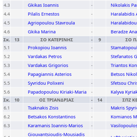
4.3
Gkikas Ioannis
-
Nikolakis Pa
4.4
Pilalis Ernestos
-
Haralabidis A
4.5
Agriopoulou Stavroula
-
Haralabidou
4.6
Gkika Marina
-
Beradze Ana
Σκ.
13
ΣΟ ΚΑΤΕΡΙΝΗΣ
-
9
ΣΟ Π
5.1
Prokopiou Ioannis
-
Stamatopoul
5.2
Vardakas Petros
-
Stefanatos 
5.3
Vardakas Grigorios
-
Triantos Kon
5.4
Papagiannis Asterios
-
Betsos Niko
5.5
Syvridou Polixeni
-
Sfetsou Chri
5.6
Papadopoulou Kiriaki-Maria
-
Kalyva Kyria
Σκ.
10
ΟΣ ΤΡΙΑΝΔΡΙΑΣ
-
14
ΣΠΖ Κ
6.1
Tsaknakis Zisis
-
Makris Spyr
6.2
Betsakos Konstantinos
-
Komianos M
6.3
Karamanis Ioannis-Marios
-
Vasilopoulo
Giouvantsioudis-Mousiadis