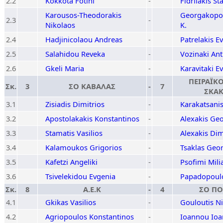
2.2
Kokkota Fotini
-
Fidrilakis St
Karousos-Theodorakis
Georgakopou
2.3
-
Nikolaos
K.
2.4
Hadjinicolaou Andreas
-
Patrelakis E
2.5
Salahidou Reveka
-
Vozinaki Ant
2.6
Gkeli Maria
-
Karavitaki E
ΠΕΙΡΑΪΚ
Σκ.
3
ΣΟ ΚΑΒΑΛΑΣ
-
7
ΣΚΑΚ
3.1
Zisiadis Dimitrios
-
Karakatsani
3.2
Apostolakakis Konstantinos
-
Alexakis Ge
3.3
Stamatis Vasilios
-
Alexakis Dim
3.4
Kalamoukos Grigorios
-
Tsaklas Geo
3.5
Kafetzi Angeliki
-
Psofimi Mili
3.6
Tsivelekidou Evgenia
-
Papadopoul
Σκ.
8
Α.Ε.Κ
-
4
ΣΟ ΠΟ
4.1
Gkikas Vasilios
-
Gouloutis N
4.2
Agriopoulos Konstantinos
-
Ioannou Ioa