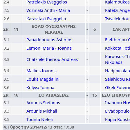
2.4
Patrelakis Evaggelos
-
Kalamoukos 
2.5
Vozinaki Anthi - Maria
-
Kafetzi Angel
2.6
Karavitaki Evaggelia
-
Tsivelekidou
ΕΟΑΟ ΦΥΣΙΟΛΑΤΡΗΣ
Σκ.
11
-
6
ΣΑΚ ΑΡ
ΝΙΚΑΙΑΣ
3.1
Papadopoulos Asterios
-
Eleftheriou 
3.2
Lemoni Maria - Ioanna
-
Kokkota Foti
Karousos-Th
3.3
Chatzieleftheriou Andreas
-
Nikolaos
3.4
Mallios Ioannis
-
Hadjinicola
3.5
Louka Magdalini
-
Salahidou R
3.6
Kolyva Ioanna
-
Gkeli Foteini
Σκ.
16
ΣΟ ΛΙΒΑΔΕΙΑΣ
-
15
ΕΣΟ ΕΠΙΚΟΥ
8.1
Arounis Stefanos
-
Ioannou Hri
8.3
Arounis Michail
-
Livadopoulo
8.5
Tounta Nefeli
-
Kapia Konst
4. Γύρος την 2014/12/13 στις 17:30