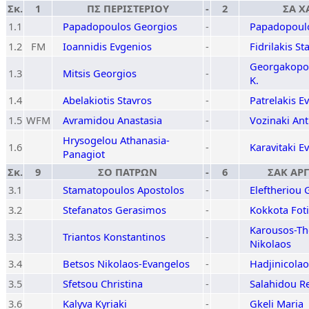
Σκ.
1
ΠΣ ΠΕΡΙΣΤΕΡΙΟΥ
-
2
ΣΑ Χ
1.1
Papadopoulos Georgios
-
Papadopoulo
1.2
FM
Ioannidis Evgenios
-
Fidrilakis St
Georgakopou
1.3
Mitsis Georgios
-
K.
1.4
Abelakiotis Stavros
-
Patrelakis E
1.5
WFM
Avramidou Anastasia
-
Vozinaki Ant
Hrysogelou Athanasia-
1.6
-
Karavitaki E
Panagiot
Σκ.
9
ΣΟ ΠΑΤΡΩΝ
-
6
ΣΑΚ ΑΡ
3.1
Stamatopoulos Apostolos
-
Eleftheriou 
3.2
Stefanatos Gerasimos
-
Kokkota Foti
Karousos-Th
3.3
Triantos Konstantinos
-
Nikolaos
3.4
Betsos Nikolaos-Evangelos
-
Hadjinicola
3.5
Sfetsou Christina
-
Salahidou R
3.6
Kalyva Kyriaki
-
Gkeli Maria