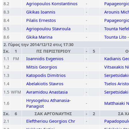
8.2
Agriopoulos Konstantinos
-
Papageorgio
8.3
Gkikas Ioannis
-
Arounis Mich
8.4
Pilalis Ernestos
-
Papageorgio
8.5
Agriopoulou Stavroula
-
Tounta Nefel
8.6
Gkika Marina
-
Tounta Lito -
2. Γύρος την 2014/12/12 στις 17:30
Σκ.
1
ΠΣ ΠΕΡΙΣΤΕΡΙΟΥ
-
5
Ο
1.1
FM
Ioannidis Evgenios
-
Kadianis Ge
1.2
Mitsis Georgios
-
Vitsaxakis N
1.3
Katopodis Dimitrios
-
Serpetsidaki
1.4
Abelakiotis Stavros
-
Tselos Aristo
1.5
WFM
Avramidou Anastasia
-
Serpetsidaki
Hrysogelou Athanasia-
1.6
-
Matthaiaki N
Panagiot
Σκ.
6
ΣΑΚ ΑΡΓΟΝΑΥΤΗΣ
-
2
ΣΑ Χ
2.1
Eleftheriou Georgios Chr
-
Papadopoulo