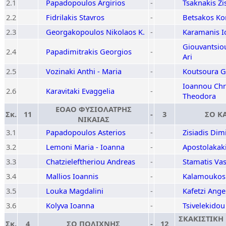
2.1
Papadopoulos Argirios
-
Tsaknakis Zi
2.2
Fidrilakis Stavros
-
Betsakos Ko
2.3
Georgakopoulos Nikolaos K.
-
Karamanis I
Giouvantsio
2.4
Papadimitrakis Georgios
-
Ari
2.5
Vozinaki Anthi - Maria
-
Koutsoura G
Ioannou Chri
2.6
Karavitaki Evaggelia
-
Theodora
ΕΟΑΟ ΦΥΣΙΟΛΑΤΡΗΣ
Σκ.
11
-
3
ΣΟ Κ
ΝΙΚΑΙΑΣ
3.1
Papadopoulos Asterios
-
Zisiadis Dimi
3.2
Lemoni Maria - Ioanna
-
Apostolakak
3.3
Chatzieleftheriou Andreas
-
Stamatis Vas
3.4
Mallios Ioannis
-
Kalamoukos 
3.5
Louka Magdalini
-
Kafetzi Angel
3.6
Kolyva Ioanna
-
Tsivelekidou
ΣΚΑΚΙΣΤΙΚΗ
Σκ.
4
ΣΟ ΠΟΛΙΧΝΗΣ
-
12