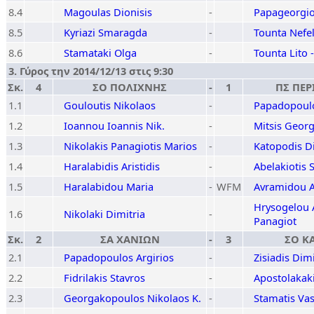
8.4
Magoulas Dionisis
-
Papageorgio
8.5
Kyriazi Smaragda
-
Tounta Nefel
8.6
Stamataki Olga
-
Tounta Lito -
3. Γύρος την 2014/12/13 στις 9:30
Σκ.
4
ΣΟ ΠΟΛΙΧΝΗΣ
-
1
ΠΣ ΠΕΡ
1.1
Gouloutis Nikolaos
-
Papadopoul
1.2
Ioannou Ioannis Nik.
-
Mitsis Georg
1.3
Nikolakis Panagiotis Marios
-
Katopodis D
1.4
Haralabidis Aristidis
-
Abelakiotis 
1.5
Haralabidou Maria
-
WFM
Avramidou A
Hrysogelou 
1.6
Nikolaki Dimitria
-
Panagiot
Σκ.
2
ΣΑ ΧΑΝΙΩΝ
-
3
ΣΟ Κ
2.1
Papadopoulos Argirios
-
Zisiadis Dimi
2.2
Fidrilakis Stavros
-
Apostolakak
2.3
Georgakopoulos Nikolaos K.
-
Stamatis Vas