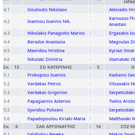
ΗΡΑΚ
4.1
Gouloutis Nikolaos
-
Alexiadis Hr
Karousos-Th
4.2
Ioannou Ioannis Nik.
-
Anastasi
4.3
Nikolakis Panagiotis Marios
-
Ergazakis Io
4.4
Beradze Anastasia
-
Magoulas Di
4.5
Mavridou Hristina
-
Kyriazi Sma
4.6
Nikolaki Dimitria
-
Stamataki O
Σκ.
13
ΣΟ ΚΑΤΕΡΙΝΗΣ
-
5
Ο
5.1
Prokopiou Ioannis
-
Kadianis Ge
5.2
Vardakas Petros
-
Vitsaxakis N
5.3
Vardakas Grigorios
-
Serpetsidaki
5.4
Papagiannis Asterios
-
Tselos Aristo
5.5
Syvridou Polixeni
-
Serpetsidaki
5.6
Papadopoulou Kiriaki-Maria
-
Matthaiaki N
Σκ.
6
ΣΑΚ ΑΡΓΟΝΑΥΤΗΣ
-
14
ΣΠΖ Κ
6.1
Salahidou Reveka
-
Makris Spyr