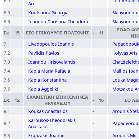
6.4
-
Leftheriotis
Ari
6.5
Koutsoura Georgia
-
Sklavounou K
6.6
Ioannou Christina-Theodora
-
Sklavounou 
ΕΟΑΟ ΦΥ
Σκ.
15
ΕΣΟ ΕΠΙΚΟΥΡΟΣ ΠΟΛΙΧΝΗΣ
-
11
ΝΙΚ
7.1
Livadopoulos Ioannis
-
Papadopoulo
7.2
Pavlidis Pavlos
-
Kolyvas Aris
7.3
Ioannou Hrisovalantis
-
Chatzielefth
7.4
Kapia Maria Rafaela
-
Mallios Ioan
7.5
Kapia Konstantina
-
Louka Magda
7.6
Kapia Aggeliki
-
Motsakou An
ΣΚΑΚΙΣΤΙΚΗ ΕΠΙΚΟΙΝΩΝΙΑ
Σκ.
12
-
16
ΣΟ ΛΙ
ΗΡΑΚΛΕΙΟΥ
8.1
Koukas Anastasios
-
Arounis Ste
Karousos-Theodorakis
8.2
-
Papageorgio
Anastasi
8.3
Ergazakis Ioannis
-
Arounis Mich