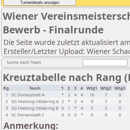
Wiener Vereinsmeistersc
Bewerb - Finalrunde
Die Seite wurde zuletzt aktualisiert a
Ersteller/Letzter Upload: Wiener Scha
Suche nach Team
Kreuztabelle nach Rang (
Rg.
Team
1
2
3
4
Wtg1
Wtg2
Wtg3
1
SC Donaustadt A
*
2
4
4
10
7
0
2
SG Hietzing-Ottakring A
2
*
3
4
9
7
0
3
SG Hietzing Ottakring B
0
1
*
4
5
3
0
4
SC Donaustadt C
0
0
0
*
0
0
0
Anmerkung: