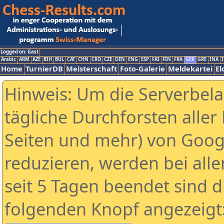
Logged on: Gast
Arabic
ARM
AZE
BIH
BUL
CAT
CHN
CRO
CZE
DEN
ENG
ESP
FAI
FIN
FRA
GER
GRE
INA
I
Home
TurnierDB
Meisterschaft
Foto-Galerie
Meldekartei
El
Hinweis: Um die Serverbel
tägliche Durchforsten aller 
Seiten und mehr) von Goog
reduzieren, werden bei alle
seit 5 Tagen beendet sind d
folgenden Knopf angezeigt