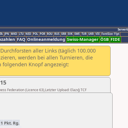
Servert
TA
JPN
MKD
LTU
NED
POL
POR
ROU
RUS
SRB
SVK
SWE
TUR
UKR
VIE
FontSize:11pt
ozahlen
FAQ
Onlineanmeldung
Swiss-Manager
ÖSB
FIDE
urchforsten aller Links (täglich 100.000
ieren, werden bei allen Turnieren, die
ch folgenden Knopf angezeigt:
015
Chess Federation (Licence 63),Letzter Upload: Elazığ TCF
11
Pkt.
Rg.