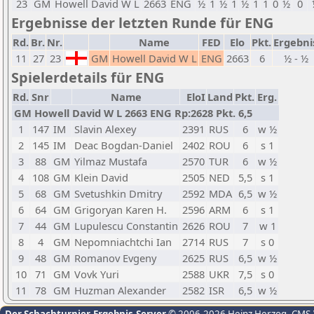
23
GM
Howell David W L
2663
ENG
½
1
½
1
½
1
1
0
½
0
Ergebnisse der letzten Runde für ENG
Rd.
Br.
Nr.
Name
FED
Elo
Pkt.
Ergebni
11
27
23
GM
Howell David W L
ENG
2663
6
½ - ½
Spielerdetails für ENG
Rd.
Snr
Name
EloI
Land
Pkt.
Erg.
GM Howell David W L 2663 ENG Rp:2628 Pkt. 6,5
1
147
IM
Slavin Alexey
2391
RUS
6
w ½
2
145
IM
Deac Bogdan-Daniel
2402
ROU
6
s 1
3
88
GM
Yilmaz Mustafa
2570
TUR
6
w ½
4
108
GM
Klein David
2505
NED
5,5
s 1
5
68
GM
Svetushkin Dmitry
2592
MDA
6,5
w ½
6
64
GM
Grigoryan Karen H.
2596
ARM
6
s 1
7
44
GM
Lupulescu Constantin
2626
ROU
7
w 1
8
4
GM
Nepomniachtchi Ian
2714
RUS
7
s 0
9
48
GM
Romanov Evgeny
2625
RUS
6,5
w ½
10
71
GM
Vovk Yuri
2588
UKR
7,5
s 0
11
78
GM
Huzman Alexander
2582
ISR
6,5
w ½