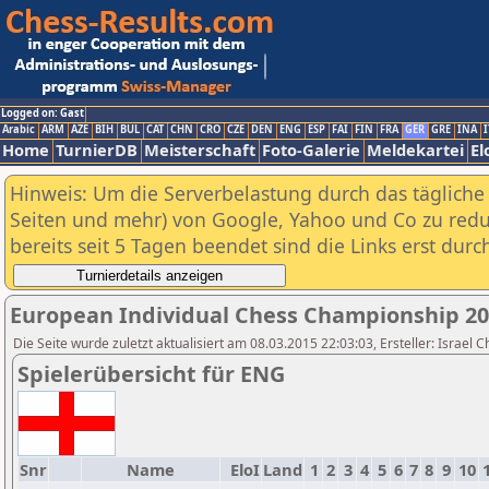
Logged on: Gast
Arabic
ARM
AZE
BIH
BUL
CAT
CHN
CRO
CZE
DEN
ENG
ESP
FAI
FIN
FRA
GER
GRE
INA
I
Home
TurnierDB
Meisterschaft
Foto-Galerie
Meldekartei
El
Hinweis: Um die Serverbelastung durch das tägliche D
Seiten und mehr) von Google, Yahoo und Co zu reduz
bereits seit 5 Tagen beendet sind die Links erst dur
European Individual Chess Championship 2
Die Seite wurde zuletzt aktualisiert am 08.03.2015 22:03:03, Ersteller: Israel 
Spielerübersicht für ENG
Snr
Name
EloI
Land
1
2
3
4
5
6
7
8
9
10