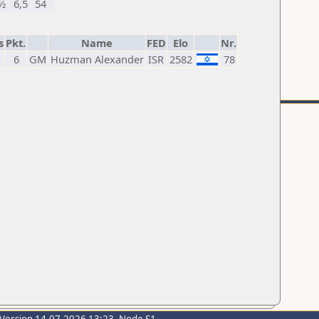
½
6,5
54
s
Pkt.
Name
FED
Elo
Nr.
6
GM
Huzman Alexander
ISR
2582
78