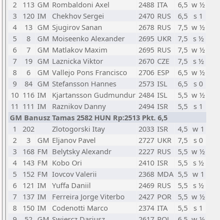
2
113
GM
Rombaldoni Axel
2488
ITA
6,5
w ½
3
120
IM
Chekhov Sergei
2470
RUS
6,5
s 1
4
13
GM
Sjugirov Sanan
2678
RUS
7,5
w ½
5
8
GM
Moiseenko Alexander
2695
UKR
7,5
s ½
6
7
GM
Matlakov Maxim
2695
RUS
7,5
w ½
7
19
GM
Laznicka Viktor
2670
CZE
7,5
s ½
8
6
GM
Vallejo Pons Francisco
2706
ESP
6,5
w ½
9
84
GM
Stefansson Hannes
2573
ISL
6,5
s 0
10
116
IM
Kjartansson Gudmundur
2484
ISL
5,5
w ½
11
111
IM
Raznikov Danny
2494
ISR
5,5
s 1
GM Banusz Tamas 2582 HUN Rp:2513 Pkt. 6,5
1
202
Zlotogorski Itay
2033
ISR
4,5
w 1
2
3
GM
Eljanov Pavel
2727
UKR
7,5
s 0
3
168
FM
Belytsky Alexandr
2227
RUS
5,5
w ½
4
143
FM
Kobo Ori
2410
ISR
5,5
s ½
5
152
FM
Iovcov Valerii
2368
MDA
5,5
w 1
6
121
IM
Yuffa Daniil
2469
RUS
5,5
s ½
7
137
IM
Ferreira Jorge Viterbo
2427
POR
5,5
w ½
8
150
IM
Codenotti Marco
2374
ITA
5,5
s 1
9
52
GM
Swiercz Dariusz
2617
POL
6,5
w ½