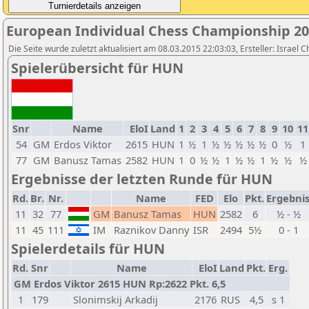
European Individual Chess Championship 2
Die Seite wurde zuletzt aktualisiert am 08.03.2015 22:03:03, Ersteller: Israel 
Spielerübersicht für HUN
Snr
Name
EloI
Land
1
2
3
4
5
6
7
8
9
10
11
54
GM
Erdos Viktor
2615
HUN
1
½
1
½
½
½
½
½
0
½
1
77
GM
Banusz Tamas
2582
HUN
1
0
½
½
1
½
½
1
½
½
½
Ergebnisse der letzten Runde für HUN
Rd.
Br.
Nr.
Name
FED
Elo
Pkt.
Ergebni
11
32
77
GM
Banusz Tamas
HUN
2582
6
½ - ½
11
45
111
IM
Raznikov Danny
ISR
2494
5½
0 - 1
Spielerdetails für HUN
Rd.
Snr
Name
EloI
Land
Pkt.
Erg.
GM Erdos Viktor 2615 HUN Rp:2622 Pkt. 6,5
1
179
Slonimskij Arkadij
2176
RUS
4,5
s 1