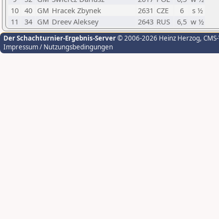
10
40
GM
Hracek Zbynek
2631
CZE
6
s ½
11
34
GM
Dreev Aleksey
2643
RUS
6,5
w ½
Der Schachturnier-Ergebnis-Server
© 2006-2026 Heinz Herzog
, CMS
Impressum / Nutzungsbedingungen