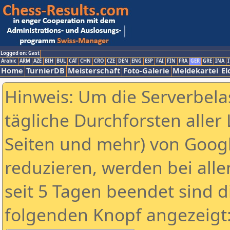
Logged on: Gast
Arabic
ARM
AZE
BIH
BUL
CAT
CHN
CRO
CZE
DEN
ENG
ESP
FAI
FIN
FRA
GER
GRE
INA
I
Home
TurnierDB
Meisterschaft
Foto-Galerie
Meldekartei
El
Hinweis: Um die Serverbela
tägliche Durchforsten aller 
Seiten und mehr) von Goog
reduzieren, werden bei alle
seit 5 Tagen beendet sind d
folgenden Knopf angezeigt