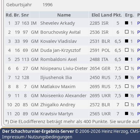
Geburtsjahr
1996
Rd.
Br.
Snr
Name
EloI
Land
Pkt.
Erg.
1
37
163
IM
Shevelev Arkady
2285
ISR
5
1
2
19
97
GM
Boruchovsky Avital
2536
ISR
6
½
3
33
99
GM
Kovalev Vladislav
2531
BLR
6,5
1
4
16
69
GM
Duda Jan-Krzysztof
2591
POL
6,5
½
5
25
113
GM
Rombaldoni Axel
2488
ITA
6,5
1
6
6
27
GM
Nisipeanu Liviu-Dieter
2654
GER
7,5
½
7
12
128
Iljiushenok Ilia
2450
RUS
7,5
½
8
8
7
GM
Matlakov Maxim
2695
RUS
7,5
½
9
11
8
GM
Moiseenko Alexander
2695
UKR
7,5
½
10
20
85
GM
Zhigalko Andrey
2572
BLR
7
½
11
20
89
GM
Kravtsiv Martyn
2565
UKR
7
½
*) Die ELodifferenz beträgt mehr als 400 Punkte. Sie wurde auf
Der Schachturnier-Ergebnis-Server
© 2006-2026 Heinz Herzog
, CMS
Impressum / Nutzungsbedingungen