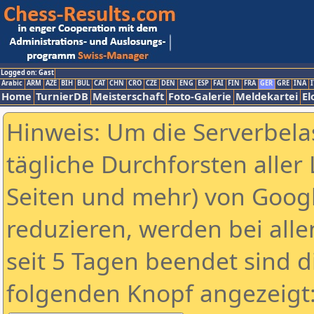
Logged on: Gast
Arabic
ARM
AZE
BIH
BUL
CAT
CHN
CRO
CZE
DEN
ENG
ESP
FAI
FIN
FRA
GER
GRE
INA
I
Home
TurnierDB
Meisterschaft
Foto-Galerie
Meldekartei
El
Hinweis: Um die Serverbela
tägliche Durchforsten aller 
Seiten und mehr) von Goog
reduzieren, werden bei alle
seit 5 Tagen beendet sind d
folgenden Knopf angezeigt