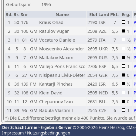
Geburtsjahr
1995
Rd.
Br.
Snr
Name
EloI
Land
Pkt.
Erg.
1
50
176
Kraus Ohad
2190
ISR
7
1
2
30
106
GM
Rasulov Vugar
2508
AZE
5,5
1
3
11
81
GM
Vocaturo Daniele
2579
ITA
7
½
4
5
8
GM
Moiseenko Alexander
2695
UKR
7,5
½
5
9
7
GM
Matlakov Maxim
2695
RUS
7,5
½
6
11
6
GM
Vallejo Pons Francisco
2706
ESP
6,5
1
7
6
27
GM
Nisipeanu Liviu-Dieter
2654
GER
7,5
0
8
36
139
FM
Kantarji Pinchas
2420
ISR
6,5
½
9
32
108
GM
Klein David
2505
NED
5,5
1
10
11
12
GM
Cheparinov Ivan
2681
BUL
7,5
0
11
39
96
GM
Babula Vlastimil
2545
CZE
6
1
*) Die ELodifferenz beträgt mehr als 400 Punkte. Sie wurde auf
Der Schachturnier-Ergebnis-Server
© 2006-2026 Heinz Herzog
, CMS
Impressum / Nutzungsbedingungen