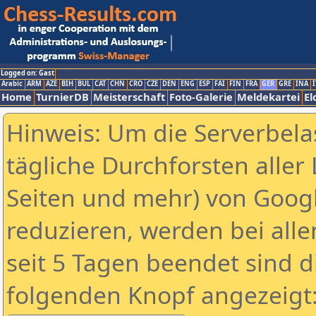
Logged on: Gast
Arabic
ARM
AZE
BIH
BUL
CAT
CHN
CRO
CZE
DEN
ENG
ESP
FAI
FIN
FRA
GER
GRE
INA
I
Home
TurnierDB
Meisterschaft
Foto-Galerie
Meldekartei
El
Hinweis: Um die Serverbela
tägliche Durchforsten aller 
Seiten und mehr) von Goog
reduzieren, werden bei alle
seit 5 Tagen beendet sind d
folgenden Knopf angezeigt