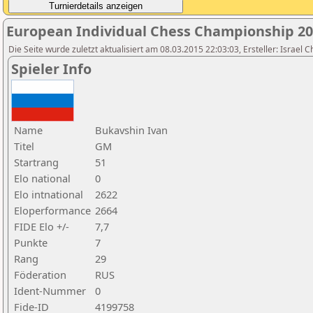
European Individual Chess Championship 2
Die Seite wurde zuletzt aktualisiert am 08.03.2015 22:03:03, Ersteller: Israel 
Spieler Info
Name
Bukavshin Ivan
Titel
GM
Startrang
51
Elo national
0
Elo intnational
2622
Eloperformance
2664
FIDE Elo +/-
7,7
Punkte
7
Rang
29
Föderation
RUS
Ident-Nummer
0
Fide-ID
4199758