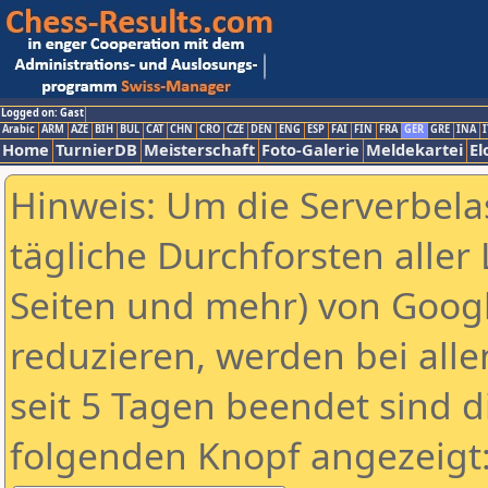
Logged on: Gast
Arabic
ARM
AZE
BIH
BUL
CAT
CHN
CRO
CZE
DEN
ENG
ESP
FAI
FIN
FRA
GER
GRE
INA
I
Home
TurnierDB
Meisterschaft
Foto-Galerie
Meldekartei
El
Hinweis: Um die Serverbela
tägliche Durchforsten aller 
Seiten und mehr) von Goog
reduzieren, werden bei alle
seit 5 Tagen beendet sind d
folgenden Knopf angezeigt