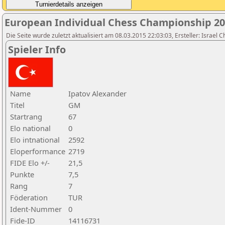
European Individual Chess Championship 2
Die Seite wurde zuletzt aktualisiert am 08.03.2015 22:03:03, Ersteller: Israel 
Spieler Info
Name
Ipatov Alexander
Titel
GM
Startrang
67
Elo national
0
Elo intnational
2592
Eloperformance
2719
FIDE Elo +/-
21,5
Punkte
7,5
Rang
7
Föderation
TUR
Ident-Nummer
0
Fide-ID
14116731