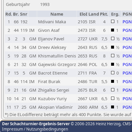
Geburtsjahr
1993
Rd.
Br.
Snr
Name
EloI
Land
Pkt.
Erg.
PGN
1
66
192
Mdivani Maka
2105
ISR
4
1
PGN
2
44
119
IM
Givon Asaf
2473
ISR
6
1
PGN
3
2
3
GM
Eljanov Pavel
2727
UKR
7,5
½
PGN
4
14
34
GM
Dreev Aleksey
2643
RUS
6,5
½
PGN
5
19
28
GM
Khismatullin Denis
2653
RUS
8
½
PGN
6
21
32
GM
Gajewski Grzegorz
2646
POL
6,5
½
PGN
7
15
5
GM
Bacrot Etienne
2711
FRA
7
0
PGN
8
46
114
IM
Firat Burak
2486
TUR
5,5
1
PGN
9
21
16
GM
Zhigalko Sergei
2675
BLR
6
1
PGN
10
14
21
GM
Kuzubov Yuriy
2667
UKR
6,5
½
PGN
11
17
25
GM
Akopian Vladimir
2660
ARM
6,5
1
PGN
*) Die ELodifferenz beträgt mehr als 400 Punkte. Sie wurde auf
Der Schachturnier-Ergebnis-Server
© 2006-2026 Heinz Herzog
, CMS
Impressum / Nutzungsbedingungen