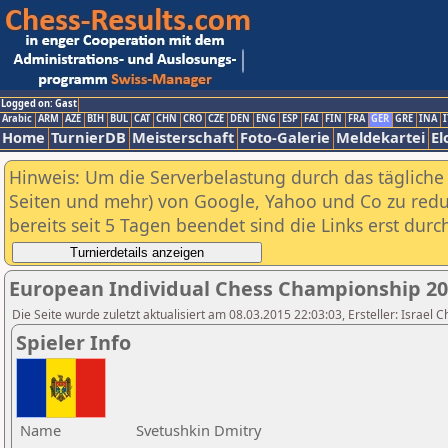
Logged on: Gast
Arabic
ARM
AZE
BIH
BUL
CAT
CHN
CRO
CZE
DEN
ENG
ESP
FAI
FIN
FRA
GER
GRE
INA
I
Home
TurnierDB
Meisterschaft
Foto-Galerie
Meldekartei
El
Hinweis: Um die Serverbelastung durch das tägliche D
Seiten und mehr) von Google, Yahoo und Co zu reduz
bereits seit 5 Tagen beendet sind die Links erst dur
European Individual Chess Championship 2
Die Seite wurde zuletzt aktualisiert am 08.03.2015 22:03:03, Ersteller: Israel 
Spieler Info
Name
Svetushkin Dmitry