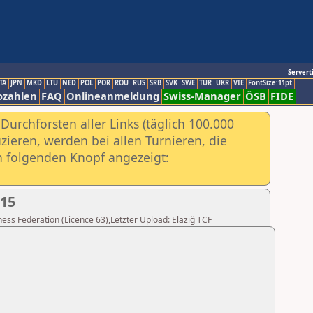
Servert
TA
JPN
MKD
LTU
NED
POL
POR
ROU
RUS
SRB
SVK
SWE
TUR
UKR
VIE
FontSize:11pt
ozahlen
FAQ
Onlineanmeldung
Swiss-Manager
ÖSB
FIDE
urchforsten aller Links (täglich 100.000
ieren, werden bei allen Turnieren, die
ch folgenden Knopf angezeigt:
015
Chess Federation (Licence 63),Letzter Upload: Elazığ TCF