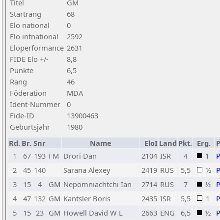
Titel
GM
Startrang
68
Elo national
0
Elo intnational
2592
Eloperformance
2631
FIDE Elo +/-
8,8
Punkte
6,5
Rang
46
Föderation
MDA
Ident-Nummer
0
Fide-ID
13900463
Geburtsjahr
1980
Rd.
Br.
Snr
Name
EloI
Land
Pkt.
Erg.
1
67
193
FM
Drori Dan
2104
ISR
4
1
2
45
140
Sarana Alexey
2419
RUS
5,5
½
3
15
4
GM
Nepomniachtchi Ian
2714
RUS
7
½
4
47
132
GM
Kantsler Boris
2435
ISR
5,5
1
5
15
23
GM
Howell David W L
2663
ENG
6,5
½