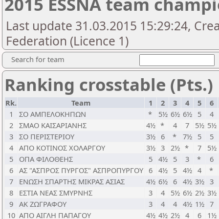
2015 ESSNA team champio
Last update 31.03.2015 15:29:24, Cre
Federation (Licence 1)
Search for team
Ranking crosstable (Pts.)
Rk.
Team
1
2
3
4
5
6
1
ΣΟ ΑΜΠΕΛΟΚΗΠΩΝ
*
5½
6½
6½
5
4
2
ΣΜΑΟ ΚΑΙΣΑΡΙΑΝΗΣ
4½
*
4
7
5½
5½
3
ΣΟ ΠΕΡΙΣΤΕΡΙΟΥ
3½
6
*
7½
5
5
4
ΑΠΟ ΚΟΤΙΝΟΣ ΧΟΛΑΡΓΟΥ
3½
3
2½
*
7
5½
5
ΟΠΑ ΦΙΛΟΘΕΗΣ
5
4½
5
3
*
6
6
ΑΣ "ΑΣΠΡΟΣ ΠΥΡΓΟΣ" ΑΣΠΡΟΠΥΡΓΟΥ
6
4½
5
4½
4
*
7
ΕΝΩΣΗ ΣΠΑΡΤΗΣ ΜΙΚΡΑΣ ΑΣΙΑΣ
4½
6½
6
4½
3½
3
8
ΕΣΤΙΑ ΝΕΑΣ ΣΜΥΡΝΗΣ
3
4
5½
6½
2½
3½
9
ΑΚ ΖΩΓΡΑΦΟΥ
3
4
4
4½
1½
7
10
ΑΠΟ ΑΙΓΛΗ ΠΑΠΑΓΟΥ
4½
4½
2½
4
6
1½