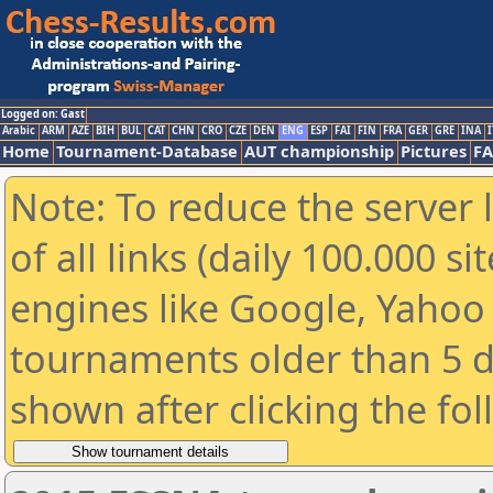
Logged on: Gast
Arabic
ARM
AZE
BIH
BUL
CAT
CHN
CRO
CZE
DEN
ENG
ESP
FAI
FIN
FRA
GER
GRE
INA
I
Home
Tournament-Database
AUT championship
Pictures
F
Note: To reduce the server 
of all links (daily 100.000 s
engines like Google, Yahoo a
tournaments older than 5 d
shown after clicking the fo