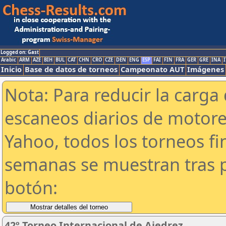
Logged on: Gast
Arabic
ARM
AZE
BIH
BUL
CAT
CHN
CRO
CZE
DEN
ENG
ESP
FAI
FIN
FRA
GER
GRE
INA
I
Inicio
Base de datos de torneos
Campeonato AUT
Imágenes
Nota: Para reducir la carga 
escaneos diarios de motor
Yahoo, todos los torneos f
semanas se muestran tras p
botón:
42º Torneo Internacional de Ajedrez