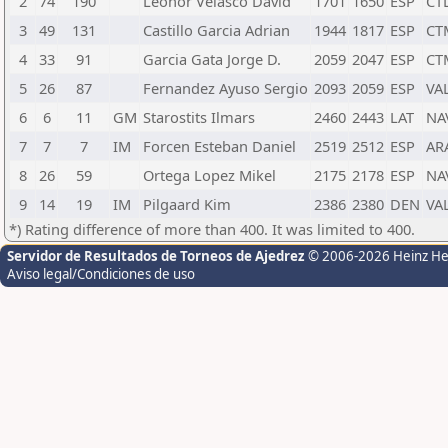
2
74
190
Leonor Velasco David
1701
1650
ESP
CT
3
49
131
Castillo Garcia Adrian
1944
1817
ESP
CT
4
33
91
Garcia Gata Jorge D.
2059
2047
ESP
CT
5
26
87
Fernandez Ayuso Sergio
2093
2059
ESP
VA
6
6
11
GM
Starostits Ilmars
2460
2443
LAT
NA
7
7
7
IM
Forcen Esteban Daniel
2519
2512
ESP
AR
8
26
59
Ortega Lopez Mikel
2175
2178
ESP
NA
9
14
19
IM
Pilgaard Kim
2386
2380
DEN
VA
*) Rating difference of more than 400. It was limited to 400.
Servidor de Resultados de Torneos de Ajedrez
© 2006-2026 Heinz H
Aviso legal/Condiciones de uso