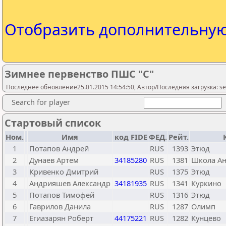
Отобразить дополнительну
Зимнее первенство ПШС "C"
Последнее обновление25.01.2015 14:54:50, Автор/Последняя загрузка: ser
Search for player
Стартовый список
Ном.
Имя
код FIDE
ФЕД.
Рейт.
1
Потапов Андрей
RUS
1393
Этюд
2
Дунаев Артем
34185280
RUS
1381
Школа Ан
3
Кривенко Дмитрий
RUS
1375
Этюд
4
Андрияшев Александр
34181935
RUS
1341
Куркино
5
Потапов Тимофей
RUS
1316
Этюд
6
Гаврилов Данила
RUS
1287
Олимп
7
Егиазарян Роберт
44175221
RUS
1282
Кунцево