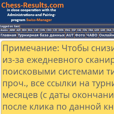
Logged on: Gast
Arabic
ARM
AZE
BIH
BUL
CAT
CHN
CRO
CZE
DEN
ENG
ESP
FAI
FIN
FRA
GER
GRE
INA
I
Главная
Турнирная база данных
AUT
Фото
ЧАВО
Онлайн
Примечание: Чтобы снизи
из-за ежедневного скани
поисковыми системами ти
проч., все ссылки на тур
месяцев (с даты окончан
после клика по данной кн