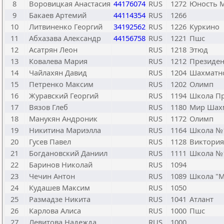
8
Воровицкая Анастасия
44176074
RUS
1272
Юность 
9
Бакаев Артемий
44114354
RUS
1266
10
Литвиненко Георгий
34192562
RUS
1226
Куркино
11
Абхазава Александр
44156758
RUS
1221
Пшс
12
Асатрян Леон
RUS
1218
Этюд
13
Ковалева Мария
RUS
1212
Президен
14
Чайлахян Давид
RUS
1204
Шахматно
15
Петренко Максим
RUS
1202
Олимп
16
Журавский Георгий
RUS
1194
Школа Пр
17
Вязов Глеб
RUS
1180
Мир Шах
18
Манукян Андроник
RUS
1172
Олимп
19
Никитина Мариэлла
RUS
1164
Школа №
20
Гусев Павел
RUS
1128
Виктория
21
Богдановский Даниил
RUS
1111
Школа №
22
Баринов Николай
RUS
1094
23
Чечин Антон
RUS
1089
Школа "M
24
Кудашев Максим
RUS
1050
25
Размадзе Никита
RUS
1041
Атлант
26
Карлова Алиса
RUS
1000
Пшс
27
Левитова Надежда
RUS
1000