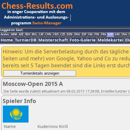
Logged on: Gast
Arabic
ARM
AZE
BIH
BUL
CAT
CHN
CRO
CZE
DEN
ENG
ESP
FAI
FIN
FRA
GER
GRE
INA
I
Home
TurnierDB
Meisterschaft
Foto-Galerie
Meldekartei
El
Hinweis: Um die Serverbelastung durch das tägliche D
Seiten und mehr) von Google, Yahoo und Co zu reduz
bereits seit 5 Tagen beendet sind die Links erst dur
Moscow-Open 2015 A
Die Seite wurde zuletzt aktualisiert am 08.02.2015 17:28:08, Ersteller/Letzte
Spieler Info
Name
Kuderinov Kirill