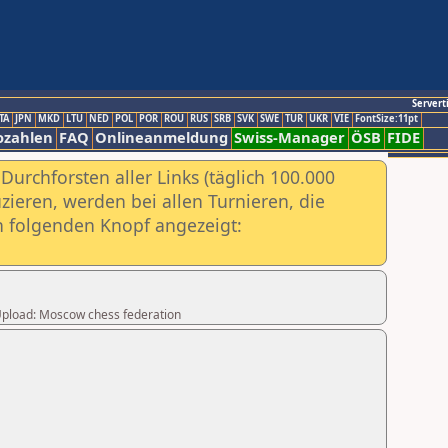
Servert
TA
JPN
MKD
LTU
NED
POL
POR
ROU
RUS
SRB
SVK
SWE
TUR
UKR
VIE
FontSize:11pt
ozahlen
FAQ
Onlineanmeldung
Swiss-Manager
ÖSB
FIDE
urchforsten aller Links (täglich 100.000
ieren, werden bei allen Turnieren, die
ch folgenden Knopf angezeigt:
r Upload: Moscow chess federation