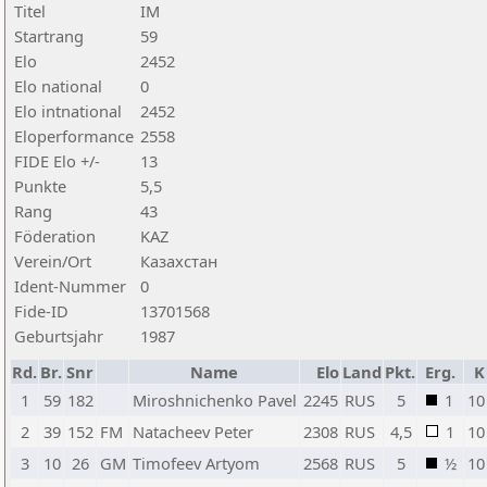
Titel
IM
Startrang
59
Elo
2452
Elo national
0
Elo intnational
2452
Eloperformance
2558
FIDE Elo +/-
13
Punkte
5,5
Rang
43
Föderation
KAZ
Verein/Ort
Казахстан
Ident-Nummer
0
Fide-ID
13701568
Geburtsjahr
1987
Rd.
Br.
Snr
Name
Elo
Land
Pkt.
Erg.
K
1
59
182
Miroshnichenko Pavel
2245
RUS
5
1
10
2
39
152
FM
Natacheev Peter
2308
RUS
4,5
1
10
3
10
26
GM
Timofeev Artyom
2568
RUS
5
½
10