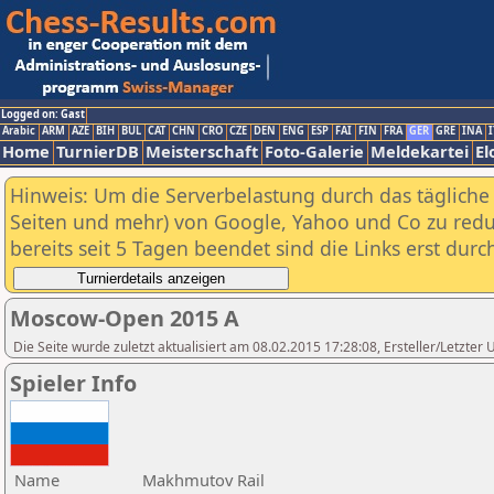
Logged on: Gast
Arabic
ARM
AZE
BIH
BUL
CAT
CHN
CRO
CZE
DEN
ENG
ESP
FAI
FIN
FRA
GER
GRE
INA
I
Home
TurnierDB
Meisterschaft
Foto-Galerie
Meldekartei
El
Hinweis: Um die Serverbelastung durch das tägliche D
Seiten und mehr) von Google, Yahoo und Co zu reduz
bereits seit 5 Tagen beendet sind die Links erst dur
Moscow-Open 2015 A
Die Seite wurde zuletzt aktualisiert am 08.02.2015 17:28:08, Ersteller/Letzte
Spieler Info
Name
Makhmutov Rail