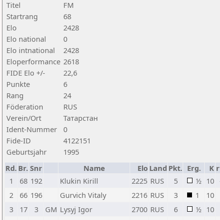
Titel
FM
Startrang
68
Elo
2428
Elo national
0
Elo intnational
2428
Eloperformance
2618
FIDE Elo +/-
22,6
Punkte
6
Rang
24
Föderation
RUS
Verein/Ort
Татарстан
Ident-Nummer
0
Fide-ID
4122151
Geburtsjahr
1995
Rd.
Br.
Snr
Name
Elo
Land
Pkt.
Erg.
K
r
1
68
192
Klukin Kirill
2225
RUS
5
½
10
2
66
196
Gurvich Vitaly
2216
RUS
3
1
10
3
17
3
GM
Lysyj Igor
2700
RUS
6
½
10