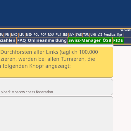
Servert
TA
JPN
MKD
LTU
NED
POL
POR
ROU
RUS
SRB
SVK
SWE
TUR
UKR
VIE
FontSize:11pt
ozahlen
FAQ
Onlineanmeldung
Swiss-Manager
ÖSB
FIDE
urchforsten aller Links (täglich 100.000
ieren, werden bei allen Turnieren, die
ch folgenden Knopf angezeigt:
r Upload: Moscow chess federation