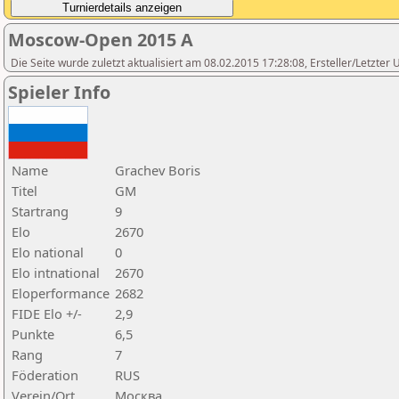
Moscow-Open 2015 A
Die Seite wurde zuletzt aktualisiert am 08.02.2015 17:28:08, Ersteller/Letzte
Spieler Info
Name
Grachev Boris
Titel
GM
Startrang
9
Elo
2670
Elo national
0
Elo intnational
2670
Eloperformance
2682
FIDE Elo +/-
2,9
Punkte
6,5
Rang
7
Föderation
RUS
Verein/Ort
Москва