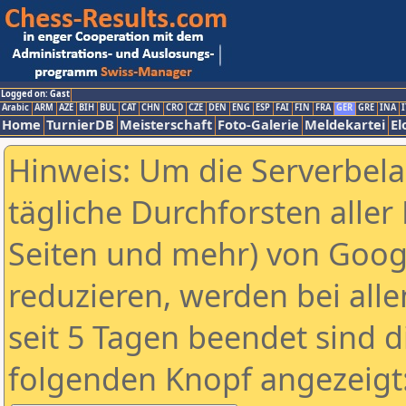
Logged on: Gast
Arabic
ARM
AZE
BIH
BUL
CAT
CHN
CRO
CZE
DEN
ENG
ESP
FAI
FIN
FRA
GER
GRE
INA
I
Home
TurnierDB
Meisterschaft
Foto-Galerie
Meldekartei
El
Hinweis: Um die Serverbel
tägliche Durchforsten aller 
Seiten und mehr) von Goog
reduzieren, werden bei alle
seit 5 Tagen beendet sind d
folgenden Knopf angezeigt