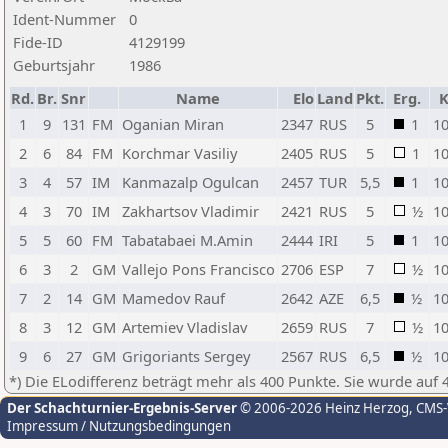
Ident-Nummer
0
Fide-ID
4129199
Geburtsjahr
1986
Rd.
Br.
Snr
Name
Elo
Land
Pkt.
Erg.
1
9
131
FM
Oganian Miran
2347
RUS
5
1
1
2
6
84
FM
Korchmar Vasiliy
2405
RUS
5
1
1
3
4
57
IM
Kanmazalp Ogulcan
2457
TUR
5,5
1
1
4
3
70
IM
Zakhartsov Vladimir
2421
RUS
5
½
1
5
5
60
FM
Tabatabaei M.Amin
2444
IRI
5
1
1
6
3
2
GM
Vallejo Pons Francisco
2706
ESP
7
½
1
7
2
14
GM
Mamedov Rauf
2642
AZE
6,5
½
1
8
3
12
GM
Artemiev Vladislav
2659
RUS
7
½
1
9
6
27
GM
Grigoriants Sergey
2567
RUS
6,5
½
1
*) Die ELodifferenz beträgt mehr als 400 Punkte. Sie wurde auf 
Der Schachturnier-Ergebnis-Server
© 2006-2026 Heinz Herzog
, CMS
Impressum / Nutzungsbedingungen