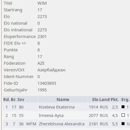
Titel
WIM
Startrang
17
Elo
2273
Elo national
0
Elo intnational
2273
Eloperformance
2301
FIDE Elo +/-
8
Punkte
6
Rang
17
Föderation
AZE
Verein/Ort
Азербайджан
Ident-Nummer
0
Fide-ID
13403893
Geburtsjahr
1995
Rd.
Br.
Snr
Name
Elo
Land
Pkt.
Erg.
1
17
86
Kiseleva Ekaterina
1914
RUS
2,5
1
2
15
55
Imeeva Aysa
2077
RUS
4,5
1
3
7
36
WFM
Zherebtsova Alexandra
2181
RUS
5,5
½