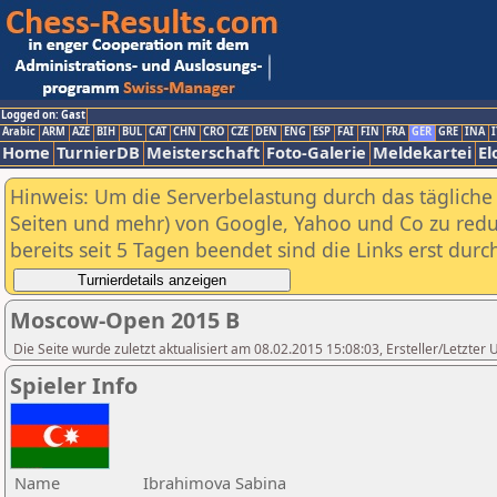
Logged on: Gast
Arabic
ARM
AZE
BIH
BUL
CAT
CHN
CRO
CZE
DEN
ENG
ESP
FAI
FIN
FRA
GER
GRE
INA
I
Home
TurnierDB
Meisterschaft
Foto-Galerie
Meldekartei
El
Hinweis: Um die Serverbelastung durch das tägliche D
Seiten und mehr) von Google, Yahoo und Co zu reduz
bereits seit 5 Tagen beendet sind die Links erst dur
Moscow-Open 2015 B
Die Seite wurde zuletzt aktualisiert am 08.02.2015 15:08:03, Ersteller/Letzte
Spieler Info
Name
Ibrahimova Sabina