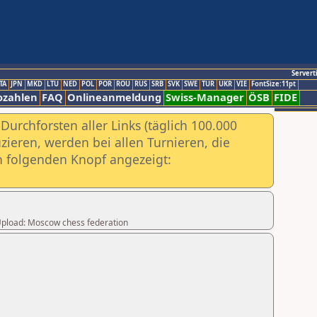
Servert
TA
JPN
MKD
LTU
NED
POL
POR
ROU
RUS
SRB
SVK
SWE
TUR
UKR
VIE
FontSize:11pt
ozahlen
FAQ
Onlineanmeldung
Swiss-Manager
ÖSB
FIDE
urchforsten aller Links (täglich 100.000
ieren, werden bei allen Turnieren, die
ch folgenden Knopf angezeigt:
r Upload: Moscow chess federation