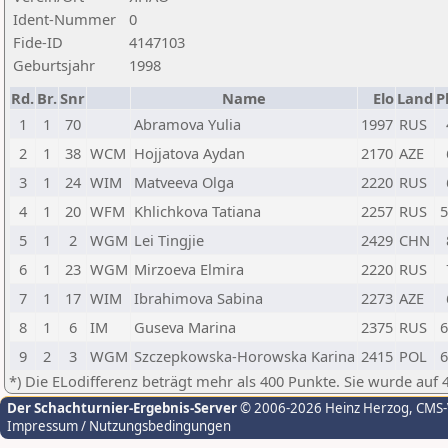
Ident-Nummer
0
Fide-ID
4147103
Geburtsjahr
1998
Rd.
Br.
Snr
Name
Elo
Land
P
1
1
70
Abramova Yulia
1997
RUS
2
1
38
WCM
Hojjatova Aydan
2170
AZE
3
1
24
WIM
Matveeva Olga
2220
RUS
4
1
20
WFM
Khlichkova Tatiana
2257
RUS
5
5
1
2
WGM
Lei Tingjie
2429
CHN
6
1
23
WGM
Mirzoeva Elmira
2220
RUS
7
1
17
WIM
Ibrahimova Sabina
2273
AZE
8
1
6
IM
Guseva Marina
2375
RUS
6
9
2
3
WGM
Szczepkowska-Horowska Karina
2415
POL
6
*) Die ELodifferenz beträgt mehr als 400 Punkte. Sie wurde auf 
Der Schachturnier-Ergebnis-Server
© 2006-2026 Heinz Herzog
, CMS
Impressum / Nutzungsbedingungen