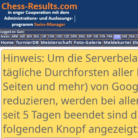
Logged on: Gast
Arabic
ARM
AZE
BIH
BUL
CAT
CHN
CRO
CZE
DEN
ENG
ESP
FAI
FIN
FRA
GER
GRE
INA
I
Home
TurnierDB
Meisterschaft
Foto-Galerie
Meldekartei
El
Hinweis: Um die Serverbel
tägliche Durchforsten aller 
Seiten und mehr) von Goog
reduzieren, werden bei alle
seit 5 Tagen beendet sind d
folgenden Knopf angezeigt