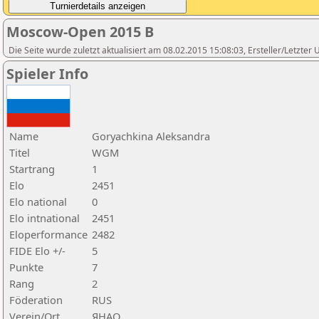
Moscow-Open 2015 B
Die Seite wurde zuletzt aktualisiert am 08.02.2015 15:08:03, Ersteller/Letzte
Spieler Info
Name
Goryachkina Aleksandra
Titel
WGM
Startrang
1
Elo
2451
Elo national
0
Elo intnational
2451
Eloperformance
2482
FIDE Elo +/-
5
Punkte
7
Rang
2
Föderation
RUS
Verein/Ort
ЯНАО