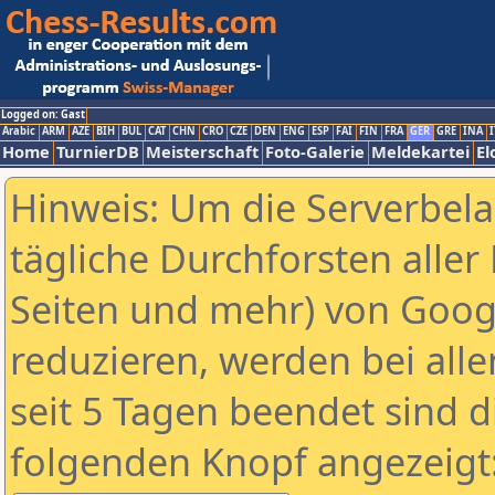
Logged on: Gast
Arabic
ARM
AZE
BIH
BUL
CAT
CHN
CRO
CZE
DEN
ENG
ESP
FAI
FIN
FRA
GER
GRE
INA
I
Home
TurnierDB
Meisterschaft
Foto-Galerie
Meldekartei
El
Hinweis: Um die Serverbel
tägliche Durchforsten aller 
Seiten und mehr) von Goog
reduzieren, werden bei alle
seit 5 Tagen beendet sind d
folgenden Knopf angezeigt