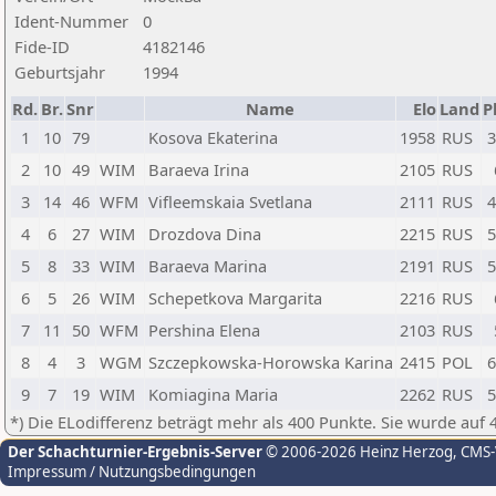
Ident-Nummer
0
Fide-ID
4182146
Geburtsjahr
1994
Rd.
Br.
Snr
Name
Elo
Land
P
1
10
79
Kosova Ekaterina
1958
RUS
3
2
10
49
WIM
Baraeva Irina
2105
RUS
3
14
46
WFM
Vifleemskaia Svetlana
2111
RUS
4
4
6
27
WIM
Drozdova Dina
2215
RUS
5
5
8
33
WIM
Baraeva Marina
2191
RUS
5
6
5
26
WIM
Schepetkova Margarita
2216
RUS
7
11
50
WFM
Pershina Elena
2103
RUS
8
4
3
WGM
Szczepkowska-Horowska Karina
2415
POL
6
9
7
19
WIM
Komiagina Maria
2262
RUS
5
*) Die ELodifferenz beträgt mehr als 400 Punkte. Sie wurde auf 
Der Schachturnier-Ergebnis-Server
© 2006-2026 Heinz Herzog
, CMS
Impressum / Nutzungsbedingungen