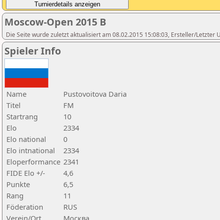
Moscow-Open 2015 B
Die Seite wurde zuletzt aktualisiert am 08.02.2015 15:08:03, Ersteller/Letzte
Spieler Info
Name
Pustovoitova Daria
Titel
FM
Startrang
10
Elo
2334
Elo national
0
Elo intnational
2334
Eloperformance
2341
FIDE Elo +/-
4,6
Punkte
6,5
Rang
11
Föderation
RUS
Verein/Ort
Москва