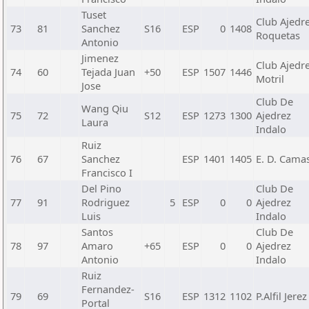
Tuset
Club Ajedr
73
81
Sanchez
S16
ESP
0
1408
Roquetas
Antonio
Jimenez
Club Ajedr
74
60
Tejada Juan
+50
ESP
1507
1446
Motril
Jose
Club De
Wang Qiu
75
72
S12
ESP
1273
1300
Ajedrez
Laura
Indalo
Ruiz
76
67
Sanchez
ESP
1401
1405
E. D. Cama
Francisco I
Del Pino
Club De
77
91
Rodriguez
5
ESP
0
0
Ajedrez
Luis
Indalo
Santos
Club De
78
97
Amaro
+65
ESP
0
0
Ajedrez
Antonio
Indalo
Ruiz
Fernandez-
79
69
S16
ESP
1312
1102
P.Alfil Jerez
Portal