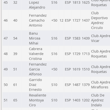
45
32
Lopez
S16
ESP
1813
1625
Roquetas
Alejandro
Club
Fernandez
Deportivo
46
40
Camacho
+50
12
ESP
1727
1437
Ajedrez
Antonio
Circulo
Banu
Club Ajedr
47
54
Mircea
S16
ESP
1583
1439
Vicar
Mihai
Cabrera
Club Ajedr
48
39
Valverde
S16
ESP
1729
1713
Roquetas
Cristina
Fernandez
Club Ajedr
49
51
Garcia
+50
ESP
1619
1510
Roquetas
Alfonso
Garrido
Club Ajedr
50
61
Diaz
S10
ESP
1487
1379
Miraflores
Ernesto
Revaliente
Club De
51
65
Montoya
S10
ESP
1403
1202
Ajedrez
Ciro
Indalo