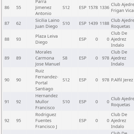
Parra
Club Ajedr
86
55
Jimenez
S12
ESP
1578
1336
Frigan Vica
Antonio
Sicilia Laino
Club Ajedr
87
62
S10
ESP
1439
1188
Juan Diego
Roquetas
Club De
Plaza Leiva
88
93
ESP
0
0
Ajedrez
Diego
Indalo
Morales
Club De
89
89
Carmona
S8
ESP
0
978
Ajedrez
Jose Manuel
Indalo
Ruiz
Fernandez-
90
90
S12
ESP
0
978
P.Alfil Jerez
Portal
Santiago
Hernandez
Club Ajedr
91
92
Mullor
S10
ESP
0
0
Roquetas
Francisco
Rodriguez
Club De
92
95
Fuentes
ESP
0
0
Ajedrez
Francisco J
Indalo
Club De