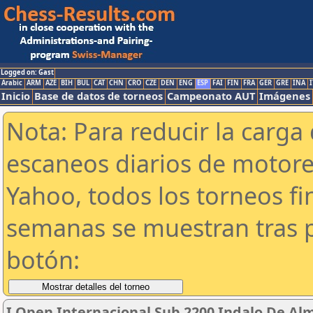
Logged on: Gast
Arabic
ARM
AZE
BIH
BUL
CAT
CHN
CRO
CZE
DEN
ENG
ESP
FAI
FIN
FRA
GER
GRE
INA
I
Inicio
Base de datos de torneos
Campeonato AUT
Imágenes
Nota: Para reducir la carga 
escaneos diarios de motor
Yahoo, todos los torneos f
semanas se muestran tras p
botón:
I Open Internacional Sub 2200 Indalo De Alm