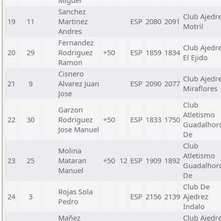
Miguel
Sanchez
Club Ajedr
19
11
Martinez
ESP
2080
2091
Motril
Andres
Fernandez
Club Ajedr
20
29
Rodriguez
+50
ESP
1859
1834
El Ejido
Ramon
Cisnero
Club Ajedr
21
9
Alvarez Juan
ESP
2090
2077
Miraflores
Jose
Club
Garzon
Atletismo
22
30
Rodriguez
+50
ESP
1833
1750
Guadalhor
Jose Manuel
De
Club
Molina
Atletismo
23
25
Mataran
+50
12
ESP
1909
1892
Guadalhor
Manuel
De
Club De
Rojas Sola
24
3
ESP
2156
2139
Ajedrez
Pedro
Indalo
Mañez
Club Ajedr