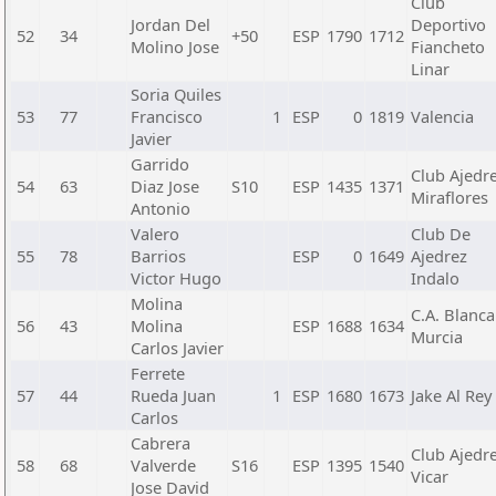
Club
Jordan Del
Deportivo
52
34
+50
ESP
1790
1712
Molino Jose
Fiancheto
Linar
Soria Quiles
53
77
Francisco
1
ESP
0
1819
Valencia
Javier
Garrido
Club Ajedr
54
63
Diaz Jose
S10
ESP
1435
1371
Miraflores
Antonio
Valero
Club De
55
78
Barrios
ESP
0
1649
Ajedrez
Victor Hugo
Indalo
Molina
C.A. Blanca
56
43
Molina
ESP
1688
1634
Murcia
Carlos Javier
Ferrete
57
44
Rueda Juan
1
ESP
1680
1673
Jake Al Rey
Carlos
Cabrera
Club Ajedr
58
68
Valverde
S16
ESP
1395
1540
Vicar
Jose David