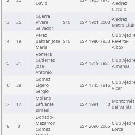
12
20
ESP
1965
1977
David
Ajedrez
Circulo
Guerra
Ajedrez
13
26
Rivera
S16
ESP
1901
2000
Metro Club
Salvador
Perez
Club Ajedr
14
19
Beltran Jose
S16
ESP
1980
1933
Reverte-
Maria
Albox
Romera
Gutierrez
Club Ajedr
15
31
ESP
1819
1881
Jose
Almansa
Antonio
Gomez
Club Ajedr
16
38
Ligero
ESP
1745
1816
Vicar
Sergio
Molano
Montornés
17
17
Lafuente
ESP
1991
0
del Vallés
Ismael
Donado-
Mazarron
Club Ajedr
18
8
ESP
2096
2065
Gomez
Lorca