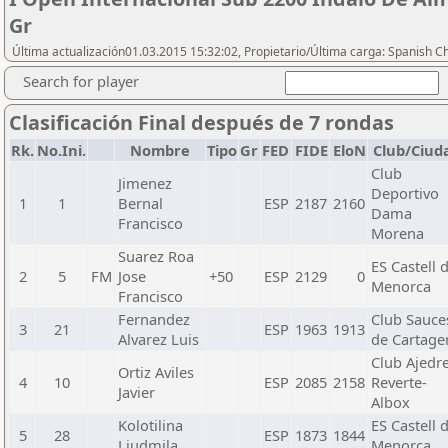
Gr
Última actualización01.03.2015 15:32:02, Propietario/Última carga: Spanish C
Search for player
Clasificación Final después de 7 rondas
Rk.
No.Ini.
Nombre
Tipo
Gr
FED
FIDE
EloN
Club/Ciud
Club
Jimenez
Deportivo
1
1
Bernal
ESP
2187
2160
Dama
Francisco
Morena
Suarez Roa
ES Castell 
2
5
FM
Jose
+50
ESP
2129
0
Menorca
Francisco
Fernandez
Club Sauce
3
21
ESP
1963
1913
Alvarez Luis
de Cartage
Club Ajedr
Ortiz Aviles
4
10
ESP
2085
2158
Reverte-
Javier
Albox
Kolotilina
ES Castell 
5
28
ESP
1873
1844
Liudmila
Menorca