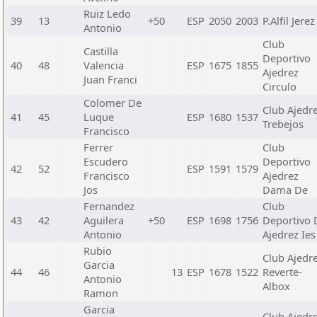
Ruiz Ledo
39
13
+50
ESP
2050
2003
P.Alfil Jerez
Antonio
Club
Castilla
Deportivo
40
48
Valencia
ESP
1675
1855
Ajedrez
Juan Franci
Circulo
Colomer De
Club Ajedr
41
45
Luque
ESP
1680
1537
Trebejos
Francisco
Ferrer
Club
Escudero
Deportivo
42
52
ESP
1591
1579
Francisco
Ajedrez
Jos
Dama De
Fernandez
Club
43
42
Aguilera
+50
ESP
1698
1756
Deportivo 
Antonio
Ajedrez Ies
Rubio
Club Ajedr
Garcia
44
46
13
ESP
1678
1522
Reverte-
Antonio
Albox
Ramon
Garcia
Club Ajedr