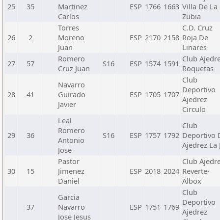
25
35
Martinez
ESP
1766
1663
Villa De La
Carlos
Zubia
Torres
C.D. Cruz
26
2
Moreno
ESP
2170
2158
Roja De
Juan
Linares
Romero
Club Ajedr
27
57
S16
ESP
1574
1591
Cruz Juan
Roquetas
Club
Navarro
Deportivo
28
41
Guirado
ESP
1705
1707
Ajedrez
Javier
Circulo
Leal
Club
Romero
29
36
S16
ESP
1757
1792
Deportivo 
Antonio
Ajedrez La 
Jose
Pastor
Club Ajedr
30
15
Jimenez
ESP
2018
2024
Reverte-
Daniel
Albox
Club
Garcia
Deportivo
37
Navarro
ESP
1751
1769
Ajedrez
Jose Jesus