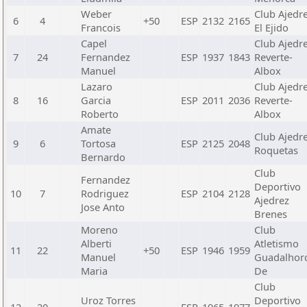
Weber
Club Ajedr
6
4
+50
ESP
2132
2165
Francois
El Ejido
Capel
Club Ajedr
7
24
Fernandez
ESP
1937
1843
Reverte-
Manuel
Albox
Lazaro
Club Ajedr
8
16
Garcia
ESP
2011
2036
Reverte-
Roberto
Albox
Amate
Club Ajedr
9
6
Tortosa
ESP
2125
2048
Roquetas
Bernardo
Club
Fernandez
Deportivo
10
7
Rodriguez
ESP
2104
2128
Ajedrez
Jose Anto
Brenes
Moreno
Club
Alberti
Atletismo
11
22
+50
ESP
1946
1959
Manuel
Guadalhor
Maria
De
Club
Uroz Torres
Deportivo