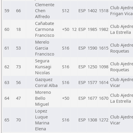
Clemente
Club Ajedr
59
66
Chen
S12
ESP
1402
1518
Frigan Vica
Alfredo
Cañabate
Club Ajedr
60
18
Carmona
+50
12
ESP
1985
1982
La Estrella
Francisco
Merelo
Club Ajedr
61
53
Garcia
S16
ESP
1590
1615
Roquetas
Francisco
Segura
Club Ajedr
62
73
Kunsagi
S16
ESP
1250
1098
Roquetas
Nicolas
Gazquez
Club Ajedr
63
56
S16
ESP
1577
1614
Corral Alba
Vicar
Moreno
Club Ajedr
64
47
Bello
+50
ESP
1677
1670
La Estrella
Miguel
Lopez
Luque
Club Ajedr
65
70
S16
ESP
1308
1272
Marina
Vicar
Elena