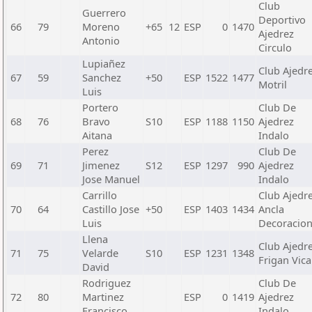
Club
Guerrero
Deportivo
66
79
Moreno
+65
12
ESP
0
1470
Ajedrez
Antonio
Circulo
Lupiañez
Club Ajedr
67
59
Sanchez
+50
ESP
1522
1477
Motril
Luis
Portero
Club De
68
76
Bravo
S10
ESP
1188
1150
Ajedrez
Aitana
Indalo
Perez
Club De
69
71
Jimenez
S12
ESP
1297
990
Ajedrez
Jose Manuel
Indalo
Carrillo
Club Ajedr
70
64
Castillo Jose
+50
ESP
1403
1434
Ancla
Luis
Decoracio
Llena
Club Ajedr
71
75
Velarde
S10
ESP
1231
1348
Frigan Vica
David
Rodriguez
Club De
72
80
Martinez
ESP
0
1419
Ajedrez
Francisco
Indalo