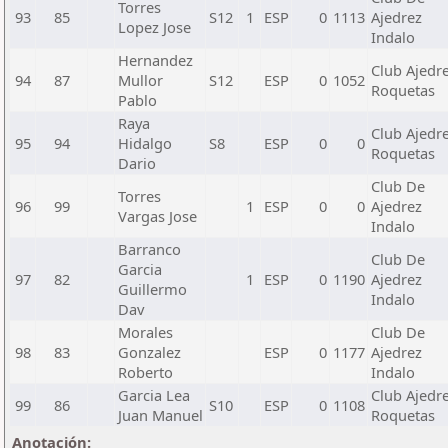
Torres
93
85
S12
1
ESP
0
1113
Ajedrez
Lopez Jose
Indalo
Hernandez
Club Ajedr
94
87
Mullor
S12
ESP
0
1052
Roquetas
Pablo
Raya
Club Ajedr
95
94
Hidalgo
S8
ESP
0
0
Roquetas
Dario
Club De
Torres
96
99
1
ESP
0
0
Ajedrez
Vargas Jose
Indalo
Barranco
Club De
Garcia
97
82
1
ESP
0
1190
Ajedrez
Guillermo
Indalo
Dav
Morales
Club De
98
83
Gonzalez
ESP
0
1177
Ajedrez
Roberto
Indalo
Garcia Lea
Club Ajedr
99
86
S10
ESP
0
1108
Juan Manuel
Roquetas
Anotación: