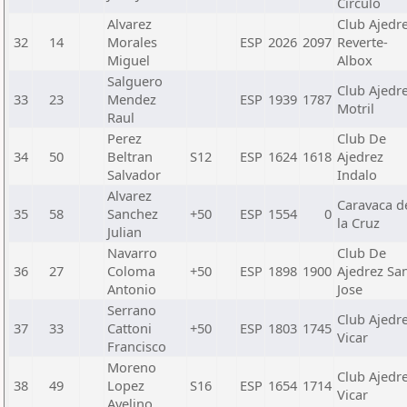
Circulo
Alvarez
Club Ajedr
32
14
Morales
ESP
2026
2097
Reverte-
Miguel
Albox
Salguero
Club Ajedr
33
23
Mendez
ESP
1939
1787
Motril
Raul
Perez
Club De
34
50
Beltran
S12
ESP
1624
1618
Ajedrez
Salvador
Indalo
Alvarez
Caravaca d
35
58
Sanchez
+50
ESP
1554
0
la Cruz
Julian
Navarro
Club De
36
27
Coloma
+50
ESP
1898
1900
Ajedrez Sa
Antonio
Jose
Serrano
Club Ajedr
37
33
Cattoni
+50
ESP
1803
1745
Vicar
Francisco
Moreno
Club Ajedr
38
49
Lopez
S16
ESP
1654
1714
Vicar
Avelino