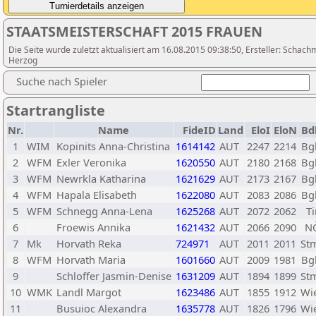
STAATSMEISTERSCHAFT 2015 FRAUEN
Die Seite wurde zuletzt aktualisiert am 16.08.2015 09:38:50, Ersteller: Schach
Herzog
Suche nach Spieler
Startrangliste
Nr.
Name
FideID
Land
EloI
EloN
Bd
1
WIM
Kopinits Anna-Christina
1614142
AUT
2247
2214
Bg
2
WFM
Exler Veronika
1620550
AUT
2180
2168
Bg
3
WFM
Newrkla Katharina
1621629
AUT
2173
2167
Bg
4
WFM
Hapala Elisabeth
1622080
AUT
2083
2086
Bg
5
WFM
Schnegg Anna-Lena
1625268
AUT
2072
2062
Ti
6
Froewis Annika
1621432
AUT
2066
2090
N
7
Mk
Horvath Reka
724971
AUT
2011
2011
St
8
WFM
Horvath Maria
1601660
AUT
2009
1981
Bg
9
Schloffer Jasmin-Denise
1631209
AUT
1894
1899
St
10
WMK
Landl Margot
1623486
AUT
1855
1912
Wi
11
Busuioc Alexandra
1635778
AUT
1826
1796
Wi