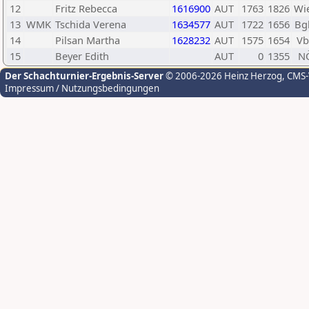
12
Fritz Rebecca
1616900
AUT
1763
1826
Wi
13
WMK
Tschida Verena
1634577
AUT
1722
1656
Bg
14
Pilsan Martha
1628232
AUT
1575
1654
Vb
15
Beyer Edith
AUT
0
1355
N
Der Schachturnier-Ergebnis-Server
© 2006-2026 Heinz Herzog
, CMS
Impressum / Nutzungsbedingungen