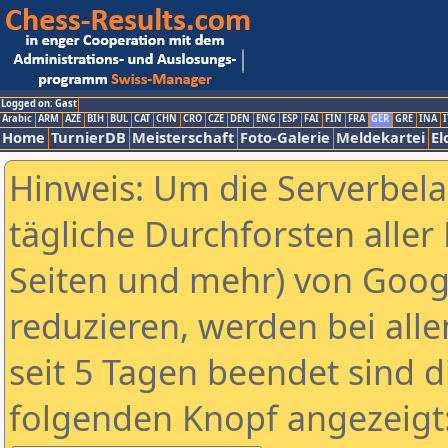
Logged on: Gast
Arabic
ARM
AZE
BIH
BUL
CAT
CHN
CRO
CZE
DEN
ENG
ESP
FAI
FIN
FRA
GER
GRE
INA
I
Home
TurnierDB
Meisterschaft
Foto-Galerie
Meldekartei
El
Hinweis: Um die Serverbel
tägliche Durchforsten aller 
Seiten und mehr) von Goog
reduzieren, werden bei alle
seit 5 Tagen beendet sind d
folgenden Knopf angezeigt