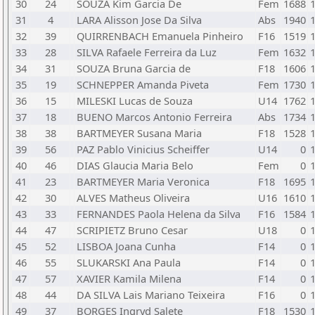
30
24
SOUZA Kim Garcia De
Fem
1688
31
4
LARA Alisson Jose Da Silva
Abs
1940
32
39
QUIRRENBACH Emanuela Pinheiro
F16
1519
33
28
SILVA Rafaele Ferreira da Luz
Fem
1632
34
31
SOUZA Bruna Garcia de
F18
1606
35
19
SCHNEPPER Amanda Piveta
Fem
1730
36
15
MILESKI Lucas de Souza
U14
1762
37
18
BUENO Marcos Antonio Ferreira
Abs
1734
38
38
BARTMEYER Susana Maria
F18
1528
39
56
PAZ Pablo Vinicius Scheiffer
U14
0
40
46
DIAS Glaucia Maria Belo
Fem
0
41
23
BARTMEYER Maria Veronica
F18
1695
42
30
ALVES Matheus Oliveira
U16
1610
43
33
FERNANDES Paola Helena da Silva
F16
1584
44
47
SCRIPIETZ Bruno Cesar
U18
0
45
52
LISBOA Joana Cunha
F14
0
46
55
SLUKARSKI Ana Paula
F14
0
47
57
XAVIER Kamila Milena
F14
0
48
44
DA SILVA Lais Mariano Teixeira
F16
0
49
37
BORGES Ingryd Salete
F18
1530