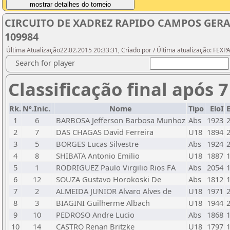
CIRCUITO DE XADREZ RAPIDO CAMPOS GERAIS -
109984
Última Atualização22.02.2015 20:33:31, Criado por / Última atualização: FEX
Search for player
Classificação final após 
Rk.
Nº.Inic.
Nome
Tipo
EloI
1
6
BARBOSA Jefferson Barbosa Munhoz
Abs
1923
2
7
DAS CHAGAS David Ferreira
U18
1894
3
5
BORGES Lucas Silvestre
Abs
1924
4
8
SHIBATA Antonio Emilio
U18
1887
5
1
RODRIGUEZ Paulo Virgilio Rios FA
Abs
2054
6
12
SOUZA Gustavo Horokoski De
Abs
1812
7
2
ALMEIDA JUNIOR Alvaro Alves de
U18
1971
8
3
BIAGINI Guilherme Albach
U18
1944
9
10
PEDROSO Andre Lucio
Abs
1868
10
14
CASTRO Renan Britzke
U18
1797