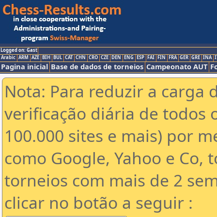
Logged on: Gast
Arabic
ARM
AZE
BIH
BUL
CAT
CHN
CRO
CZE
DEN
ENG
ESP
FAI
FIN
FRA
GER
GRE
INA
I
Pagina inicial
Base de dados de torneios
Campeonato AUT
F
Nota: Para reduzir a carga 
verificação diária de todos 
100.000 sites e mais) por 
como Google, Yahoo e Co, t
torneios com mais de 2 sem
clicar no botão a seguir :