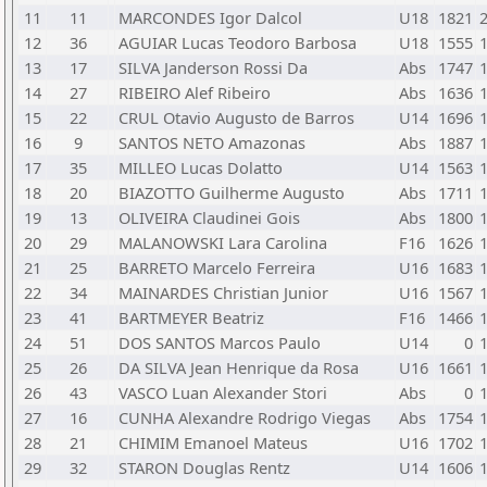
11
11
MARCONDES Igor Dalcol
U18
1821
12
36
AGUIAR Lucas Teodoro Barbosa
U18
1555
13
17
SILVA Janderson Rossi Da
Abs
1747
14
27
RIBEIRO Alef Ribeiro
Abs
1636
15
22
CRUL Otavio Augusto de Barros
U14
1696
16
9
SANTOS NETO Amazonas
Abs
1887
17
35
MILLEO Lucas Dolatto
U14
1563
18
20
BIAZOTTO Guilherme Augusto
Abs
1711
19
13
OLIVEIRA Claudinei Gois
Abs
1800
20
29
MALANOWSKI Lara Carolina
F16
1626
21
25
BARRETO Marcelo Ferreira
U16
1683
22
34
MAINARDES Christian Junior
U16
1567
23
41
BARTMEYER Beatriz
F16
1466
24
51
DOS SANTOS Marcos Paulo
U14
0
25
26
DA SILVA Jean Henrique da Rosa
U16
1661
26
43
VASCO Luan Alexander Stori
Abs
0
27
16
CUNHA Alexandre Rodrigo Viegas
Abs
1754
28
21
CHIMIM Emanoel Mateus
U16
1702
29
32
STARON Douglas Rentz
U14
1606