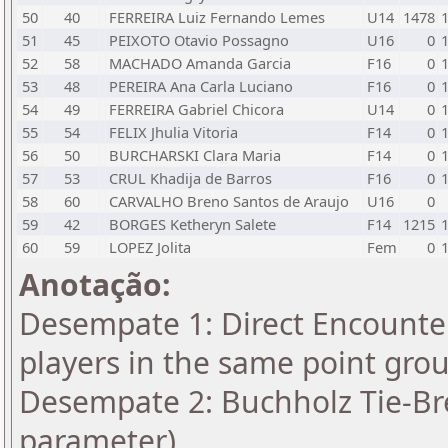
50
40
FERREIRA Luiz Fernando Lemes
U14
1478
51
45
PEIXOTO Otavio Possagno
U16
0
52
58
MACHADO Amanda Garcia
F16
0
53
48
PEREIRA Ana Carla Luciano
F16
0
54
49
FERREIRA Gabriel Chicora
U14
0
55
54
FELIX Jhulia Vitoria
F14
0
56
50
BURCHARSKI Clara Maria
F14
0
57
53
CRUL Khadija de Barros
F16
0
58
60
CARVALHO Breno Santos de Araujo
U16
0
59
42
BORGES Ketheryn Salete
F14
1215
60
59
LOPEZ Jolita
Fem
0
Anotação:
Desempate 1: Direct Encounter
players in the same point gro
Desempate 2: Buchholz Tie-Bre
parameter)