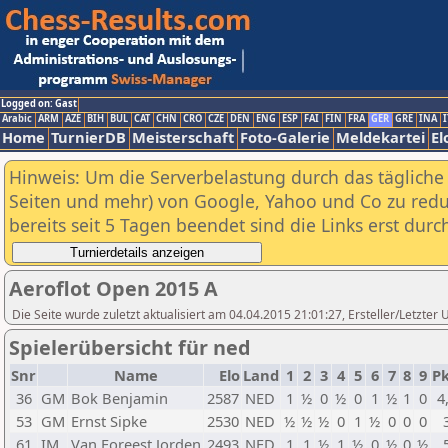
Logged on: Gast
Arabic
ARM
AZE
BIH
BUL
CAT
CHN
CRO
CZE
DEN
ENG
ESP
FAI
FIN
FRA
GER
GRE
INA
I
Home
TurnierDB
Meisterschaft
Foto-Galerie
Meldekartei
El
Hinweis: Um die Serverbelastung durch das tägliche D
Seiten und mehr) von Google, Yahoo und Co zu reduz
bereits seit 5 Tagen beendet sind die Links erst dur
Aeroflot Open 2015 A
Die Seite wurde zuletzt aktualisiert am 04.04.2015 21:01:27, Ersteller/Letzter
Spielerübersicht für ned
Snr
Name
Elo
Land
1
2
3
4
5
6
7
8
9
Pk
36
GM
Bok Benjamin
2587
NED
1
½
0
½
0
1
½
1
0
4
53
GM
Ernst Sipke
2530
NED
½
½
½
0
1
½
0
0
0
61
IM
Van Foreest Jorden
2493
NED
1
1
½
1
½
0
½
0
½