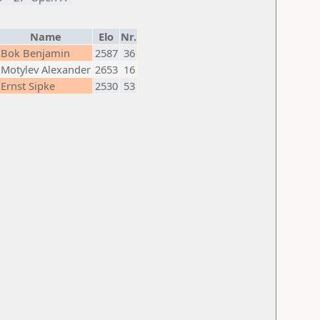
Name
Elo
Nr.
Bok Benjamin
2587
36
Motylev Alexander
2653
16
Ernst Sipke
2530
53