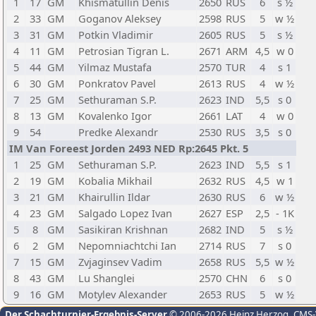
1
17
GM
Khismatullin Denis
2650
RUS
6
s ½
2
33
GM
Goganov Aleksey
2598
RUS
5
w ½
3
31
GM
Potkin Vladimir
2605
RUS
5
s ½
4
11
GM
Petrosian Tigran L.
2671
ARM
4,5
w 0
5
44
GM
Yilmaz Mustafa
2570
TUR
4
s 1
6
30
GM
Ponkratov Pavel
2613
RUS
4
w ½
7
25
GM
Sethuraman S.P.
2623
IND
5,5
s 0
8
13
GM
Kovalenko Igor
2661
LAT
4
w 0
9
54
Predke Alexandr
2530
RUS
3,5
s 0
IM Van Foreest Jorden 2493 NED Rp:2645 Pkt. 5
1
25
GM
Sethuraman S.P.
2623
IND
5,5
s 1
2
19
GM
Kobalia Mikhail
2632
RUS
4,5
w 1
3
21
GM
Khairullin Ildar
2630
RUS
6
w ½
4
23
GM
Salgado Lopez Ivan
2627
ESP
2,5
- 1K
5
8
GM
Sasikiran Krishnan
2682
IND
5
s ½
6
2
GM
Nepomniachtchi Ian
2714
RUS
7
s 0
7
15
GM
Zvjaginsev Vadim
2658
RUS
5,5
w ½
8
43
GM
Lu Shanglei
2570
CHN
6
s 0
9
16
GM
Motylev Alexander
2653
RUS
5
w ½
Der Schachturnier-Ergebnis-Server
© 2006-2026 Heinz Herzog
, CMS