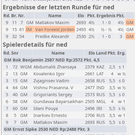
Ergebnisse der letzten Runde für ned
Rd.
Br.
Nr.
Name
Elo
Pkt.
Ergebnis
Pkt.
9
11
7
GM
Matlakov Maxim
2693
4½
1 - 0
4½
GM
9
15
61
IM
Van Foreest Jorden
2493
4½
½ - ½
4½
GM
9
32
54
Predke Alexandr
2530
2½
1 - 0
3
GM
Spielerdetails für ned
Rd.
Snr
Name
Elo
Land
Pkt.
Erg.
GM Bok Benjamin 2587 NED Rp:2572 Pkt. 4,5
1
72
WGM
Abdumalik Zhansaya
2379
KAZ
2,5
s 1
2
13
GM
Kovalenko Igor
2661
LAT
4
w ½
3
15
GM
Zvjaginsev Vadim
2658
RUS
5,5
s 0
4
64
GM
Vishnu Prasanna. V
2477
IND
3,5
w ½
5
40
GM
Grigoriants Sergey
2573
RUS
5,5
s 0
6
58
GM
Gundavaa Bayarsaikhan
2505
MGL
4
w 1
7
60
GM
Idani Pouya
2496
IRI
5,5
s ½
8
5
GM
Inarkiev Ernesto
2706
RUS
3,5
w 1
9
7
GM
Matlakov Maxim
2693
RUS
5,5
s 0
GM Ernst Sipke 2530 NED Rp:2488 Pkt. 3