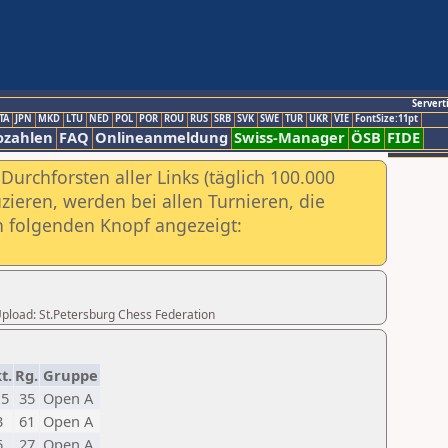
Servert
TA
JPN
MKD
LTU
NED
POL
POR
ROU
RUS
SRB
SVK
SWE
TUR
UKR
VIE
FontSize:11pt
ozahlen
FAQ
Onlineanmeldung
Swiss-Manager
ÖSB
FIDE
urchforsten aller Links (täglich 100.000
ieren, werden bei allen Turnieren, die
ch folgenden Knopf angezeigt:
 Upload: St.Petersburg Chess Federation
t.
Rg.
Gruppe
,5
35
Open A
3
61
Open A
5
27
Open A