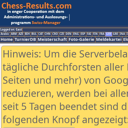
Logged on: Gast
Arabic
ARM
AZE
BIH
BUL
CAT
CHN
CRO
CZE
DEN
ENG
ESP
FAI
FIN
FRA
GER
GRE
INA
I
Home
TurnierDB
Meisterschaft
Foto-Galerie
Meldekartei
El
Hinweis: Um die Serverbel
tägliche Durchforsten aller 
Seiten und mehr) von Goog
reduzieren, werden bei alle
seit 5 Tagen beendet sind d
folgenden Knopf angezeigt