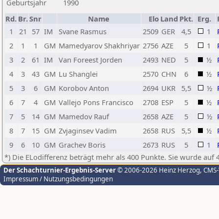
Geburtsjahr
1990
Rd.
Br.
Snr
Name
Elo
Land
Pkt.
Erg.
1
21
57
IM
Svane Rasmus
2509
GER
4,5
1
2
1
1
GM
Mamedyarov Shakhriyar
2756
AZE
5
1
3
2
61
IM
Van Foreest Jorden
2493
NED
5
½
4
3
43
GM
Lu Shanglei
2570
CHN
6
½
5
3
6
GM
Korobov Anton
2694
UKR
5,5
½
6
7
4
GM
Vallejo Pons Francisco
2708
ESP
5
½
7
5
14
GM
Mamedov Rauf
2658
AZE
5
½
8
7
15
GM
Zvjaginsev Vadim
2658
RUS
5,5
½
9
6
10
GM
Grachev Boris
2673
RUS
5
1
*) Die ELodifferenz beträgt mehr als 400 Punkte. Sie wurde auf 
Der Schachturnier-Ergebnis-Server
© 2006-2026 Heinz Herzog
, CMS
Impressum / Nutzungsbedingungen