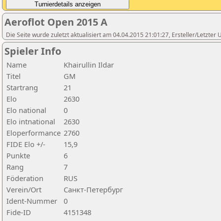
Aeroflot Open 2015 A
Die Seite wurde zuletzt aktualisiert am 04.04.2015 21:01:27, Ersteller/Letzter
Spieler Info
Name
Khairullin Ildar
Titel
GM
Startrang
21
Elo
2630
Elo national
0
Elo intnational
2630
Eloperformance
2760
FIDE Elo +/-
15,9
Punkte
6
Rang
7
Föderation
RUS
Verein/Ort
Санкт-Петербург
Ident-Nummer
0
Fide-ID
4151348